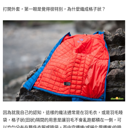
打開外套，第一眼是覺得很特別，為什麼織成格子狀？
因為就我自己的認知，這樣的織法通常是在羽毛衣，或是羽毛睡
袋，格子狀(田狀)隔間的用意是讓羽毛不會亂跑都積在一側，可
以均勻分布在整件衣服或睡袋。而中空纖維(或稱化學纖維)的睡