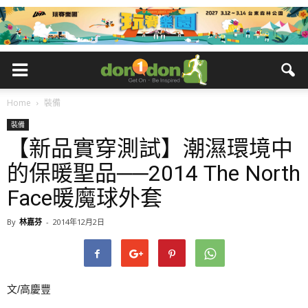
Home
裝備
裝備
【新品實穿測試】潮濕環境中
的保暖聖品──2014 The North
Face暖魔球外套
By
林嘉芬
-
2014年12月2日
文/高慶豐