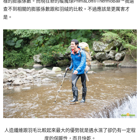
樣的膨脹係數。而現在新的暖魔球PrimaLoft®ThermoBall™我還
查不到相關的膨脹係數跟和羽絨的比較。不過應該是更厲害才
是。
人造纖維跟羽毛比較起來最大的優勢就是遇水濕了卻仍有一定程
度的保暖性，而且快乾。