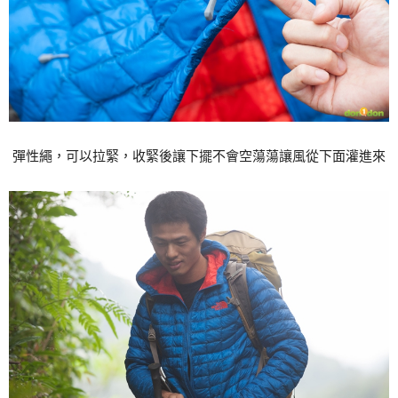
彈性繩，可以拉緊，收緊後讓下擺不會空蕩蕩讓風從下面灌進來