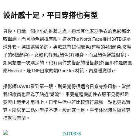
設計感十足，平日穿搭也有型
最後，再講一個小小的推薦之處，通常其他家羽毛衣的色彩都比
較單調，而且顏色選擇有限，這次The North Face推出的TB暖魔
球外套，選擇還蠻多的，男款就有10個顏色(有帽的4個顏色,沒帽
子的6個顏色)，女款也有8個顏色(有腰身，而且顏色鮮豔很多)。
如果想要一次購足的，也有兩件式搭配的搭售款(外面那件是防風
雨Hyvent，是TNF自家的類GoreTex材質，內層暖魔球)。
攝影師DAVID看到第一眼，則是覺得很適合日系穿搭風格，當然
我想廠商也是為了貼近”潮流”，畢竟這種機能性衣服不見得都是
要爬山跑步才用得上，日常生活中若比較流行感強一點也更為實
穿。所以第二點外型還不錯，設計感十足，平常休閒時候隨意穿
搭就很有型。