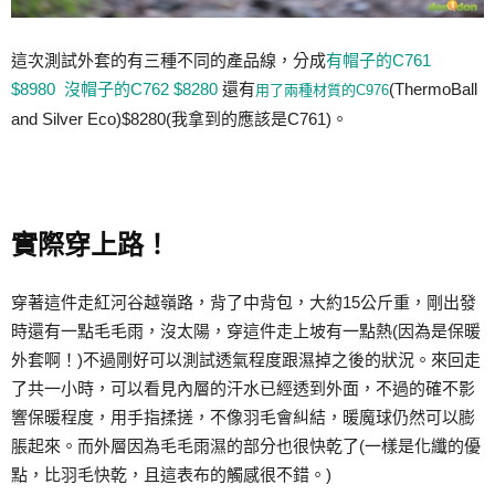
這次測試外套的有三種不同的產品線，分成
有帽子的C761
$8980
沒帽子的C762 $8280
還有
(ThermoBall
用了兩種材質的C976
and Silver Eco)$8280(我拿到的應該是C761)。
實際穿上路！
穿著這件走紅河谷越嶺路，背了中背包，大約15公斤重，剛出發
時還有一點毛毛雨，沒太陽，穿這件走上坡有一點熱(因為是保暖
外套啊！)不過剛好可以測試透氣程度跟濕掉之後的狀況。來回走
了共一小時，可以看見內層的汗水已經透到外面，不過的確不影
響保暖程度，用手指揉搓，不像羽毛會糾結，暖魔球仍然可以膨
脹起來。而外層因為毛毛雨濕的部分也很快乾了(一樣是化纖的優
點，比羽毛快乾，且這表布的觸感很不錯。)