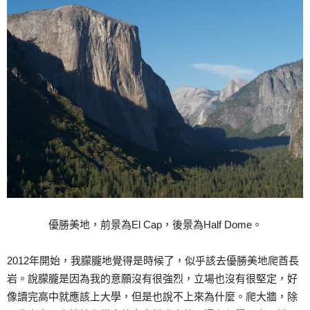
優勝美地，前景為El Cap，後景為Half Dome。
2012年開始，我朦朧地覺得是時候了，似乎該去優勝美地爬酋長
岩。說朦朧是因為我的意願沒有很強烈，立場也沒有很堅定，好
像讀完高中就應該上大學，但是也說不上來為什麼。爬大牆，除