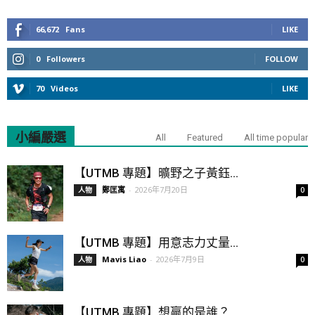
66,672
Fans
LIKE
0
Followers
FOLLOW
70
Videos
LIKE
小編嚴選
All
Featured
All time popular
【UTMB 專題】曠野之子黃鈺...
鄭匡寓
-
2026年7月20日
人物
0
【UTMB 專題】用意志力丈量...
Mavis Liao
-
2026年7月9日
人物
0
【UTMB 專題】想贏的是誰？...