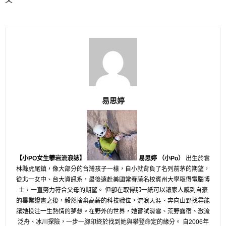
易思婷
【小PO女生攀岩流浪誌】
易思婷 （小Po）
出生於雲
林縣虎尾鎮，像大部分的台灣孩子一樣，
自小就背負了名列前茅的期望，
從北一女中、台大資訊系，
最後遠赴美國常春藤名校賓州大學取得電腦博
士，
一直努力符合父母的期望。 但卻在取得那一紙可以讓家人感到自豪
的畢業證書之後，
毅然捨棄高薪的科技職位，流浪天涯、
奔向山野找尋能
讓她投注一生熱情的夢想。在野外的世界，
她嘗試滑雪、荒野露宿、激流
泛舟、冰川探險，
一步一腳印終於找到她與攀登命定的緣分。 自2006年