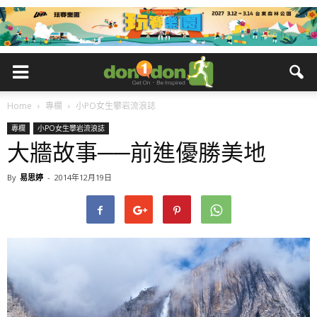
Home
專欄
小PO女生攀岩流浪誌
專欄
小PO女生攀岩流浪誌
大牆故事──前進優勝美地
By
易思婷
-
2014年12月19日