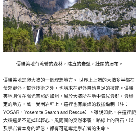
優勝美地有蔥鬱的森林，陡直的岩壁，壯闊的瀑布。
優勝美地是爬大牆的一個理想地方。 世界上上譜的大牆多半都在
荒郊野外，攀登技術之外，也講求在野外自給自足的技能。優勝
美地則位在陽光普照的加州，屬於大牆所在地中氣候最好，最穩
定的地方，萬一受困岩壁上，這裡也有嚴謹的救援編制（註：
YOSAR，Yosemite Search and Rescue）。雖說如此，在這裡爬
大牆還是不能掉以輕心，風雨團的突然來襲，路線上的落石，以
及攀岩者本身的輕忽，都有可能奪走攀岩者的生命。