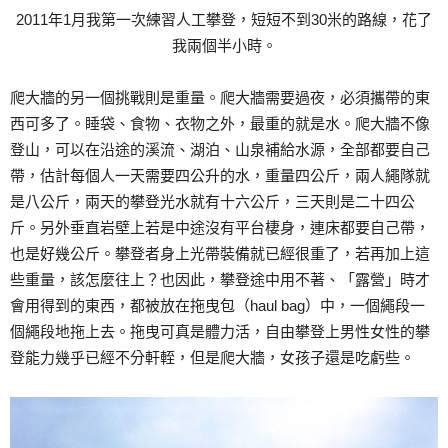
2011年1月我第一次練習人工攀登，短短不到30米的路線，花了
我兩個半小時。
爬大牆的另一個挑戰則是重量。爬大牆需要過夜，必須攜帶的東
西可多了。睡袋、食物、衣物之外，最重的就是水。爬大牆不像
登山，可以在沿途的溪流、湖泊、山泉補給水源，全部都要自己
帶，估計每個人一天需要四公升的水，重量四公斤，兩人繩隊就
是八公斤，兩天的攀登光水就有十六公斤，三天則是二十四公
斤。另外垂直岩壁上若是中途沒有平台棲身，連床都要自己帶，
也是好幾公斤。攀登者身上光帶裝備就已經很重了，若再加上這
些重量，該怎麼往上？也因此，攀登途中用不著、「露營」時才
會用得到的東西，都被放在拖曳包（haul bag）中，一個繩段一
個繩段地拖上去。拖曳可真是體力活，自由攀登上男性女性的攀
登能力幾乎已經不分軒輊，但是爬大牆，女孩子還是吃虧些。