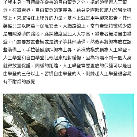
了我本身一直持續在從事的自由攀登之外，還必須學習人工攀
登。在攀岩界，自由攀登的定義為：藉著身體部位施力於岩壁特
徵上，來取得往上爬昇的力量，基本上就是用手腳來攀岩，其他
裝備只是以防萬一保障安全。大牆路線上，常有岩壁特徵稀少或
是岩隙淺薄的路段，路線難度因此大大提高，攀岩者無法自由攀
登，而需要放置岩楔或是鉤子等其他裝備，然後再將繩梯放在該
些裝備上，手拉裝備腳踩繩梯上昇，這樣的模式稱為人工攀登。
人工攀登和自由攀登比較起來相對緩慢，因為每隔不到一個人身
就得放置保護，同樣的距離，人工攀登需要置放的保護可以是自
由攀登的三倍以上。習慣自由攀登的人，剛練起人工攀登很容易
有不耐煩的感覺。