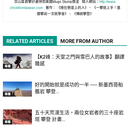
亞山區首攀計畫得到美國Mugs Stump獎金 個人網站：
http://www.
chickfromtaiwan.com
著作： 《睡在懸崖上的人》、 《一攀就上手！基
礎攀岩一次就學會》、 《傳統攀登》
RELATED ARTICLES
MORE FROM AUTHOR
【K2峰：天堂之門與雪巴人的故事】翻譯
雜感
專欄
好的開始就是成功的一半 ── 新墨西哥船
艦岩 攀登...
專欄
五十天荒漠生活，兩位女岩者的三十座岩
塔 攀登 計畫...
專欄