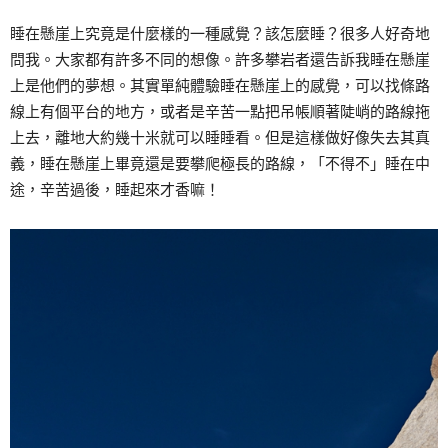
睡在懸崖上究竟是什麼樣的一種感覺？該怎麼睡？很多人好奇地
問我。大家都有許多不同的想像。許多攀岩者還告訴我睡在懸崖
上是他們的夢想。其實單純體驗睡在懸崖上的感覺，可以找條路
線上有個平台的地方，或者是辛苦一點把吊帳順著陡峭的路線拖
上去，離地大約幾十米就可以睡睡看。但是這樣做好像失去其真
義，睡在懸崖上畢竟還是要攀爬極長的路線，「不得不」睡在中
途，辛苦過後，睡起來才香嘛！