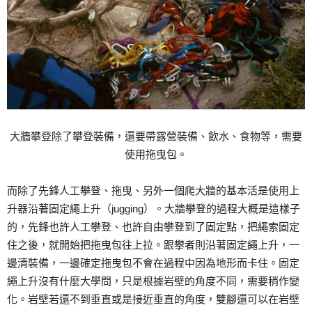
大牆攀登除了攀登裝備，還要帶露營裝備、飲水、食物等，需要
使用拖曳包。
而除了先鋒人工攀登、拖曳、另外一個爬大牆的基本活是使用上
升器沿著固定繩上升（jugging）。大牆攀登的過程大概是這樣子
的，先鋒也許人工攀登、也許自由攀登到了固定點，把繩索固定
住之後，就開始把拖曳包往上拉。跟攀者則沿著固定繩上升，一
邊清裝備，一邊確定拖曳包不會在過程中因為地形而卡住。固定
繩上升沒有什麼大學問，只是根據岩壁的角度不同，需要稍作變
化。岩壁若還不到垂直或是接近垂直的角度，雙腳還可以在岩壁