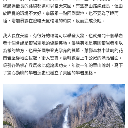
我爬過最長的路線都還可以當天來回，有些高山路線雖長，但由
於睡覺的環境不太好，寧願累一點回到營地，也不要為了睡而
睡，增加暴露在險峻天氣環境的時間，反而造成永眠。
我人長在美國，有很好的環境可以攀登大牆，也就是問十個攀岩
者十個會說是攀岩聖地的優勝美地。優勝美地是美國攀岩者引以
為傲的地方，也是美國攀登史孕育的搖籃，蔥鬱森林中陡峭的花
崗岩壁從地面拔起，衝入雲霄。動輒數百上千公尺的漂亮岩面，
吸引各路攀岩兵馬來此處論證功夫，年復一年的華山論劍，寫下
了驚心動魄的攀岩逸史也樹立了美國的攀岩風格。