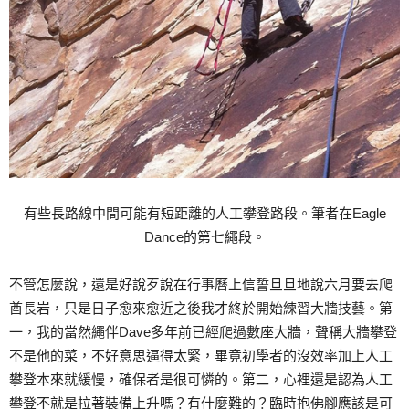
有些長路線中間可能有短距離的人工攀登路段。筆者在Eagle
Dance的第七繩段。
不管怎麼說，還是好說歹說在行事曆上信誓旦旦地說六月要去爬
酋長岩，只是日子愈來愈近之後我才終於開始練習大牆技藝。第
一，我的當然繩伴Dave多年前已經爬過數座大牆，聲稱大牆攀登
不是他的菜，不好意思逼得太緊，畢竟初學者的沒效率加上人工
攀登本來就緩慢，確保者是很可憐的。第二，心裡還是認為人工
攀登不就是拉著裝備上升嗎？有什麼難的？臨時抱佛腳應該是可