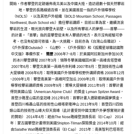
開始，作者攀登的足跡遍佈南北美以及中國大陸，
造訪過數十個天然攀岩
地，攀登的長路線過百條，
並在美國首屈一指的戶外領導學校
（NOLS），
以及其他戶外組織（BOLD Mountain School, Passages
Northwest, Bush School etc）擔任攀岩講師。 目前以車為家，繼續流浪
攀岩的生涯，眼光放向攀登大岩壁，
以及所有攀岩人的夢想——首攀——
的計畫。「首攀」
指的是攀登從未有人攀過的地方，表示沒有經驗可參
考、
也沒有紀錄可依循，為一大挑戰。 目前亦為《台灣山岳雜誌》、
《戶外探索Outside》、《
山野》、《戶外探險》和《孤獨星球雜誌國際
中文版》專欄作家。
簡歷
2006年7~8月：於美國阿拉斯加州參加30天
的冰川攀登課程 2007年3月：領隊冬攀美國緬因州第一高峰肯塔登峰
2007年6月：攀登北美第一高峰丹奈利峰 2007年8月：登頂技術性山峰
大提頓峰 2008年6月：取得美國戶外領導學校野外講師資格 2008年12月
~2009年1月：攀登南美第一高峰阿空加瓜 2009年2月：取得美國戶外領
導學校攀岩講師資格 2009年9月：嚮導大提頓峰 2011年9月：首攀計畫
得到美國山協（American Alpine Club）的獎金 Lyman Spitzer Award，
首登沙路里山區的皇冠峰 2012年9月：首攀計畫入選歐都納圓夢獎金，
首登四川格聶山區的技術性山峰喀麥隆神山 2013年9月：首登四川四姑
娘山區的技術性山峰大仰天窩峰（
此計畫受到中國戈爾戶外夢想實現計畫
的贊助） 2014年4月：經由The Nose路線登頂酋長岩（El Cap） 2014
年：蒙古國攀登計畫得到美國Shipton-
Tilman探險獎金 2014年10月：經
由Salathe Wall路線登頂酋長岩（El Cap） 2015年：南美智利巴塔哥尼