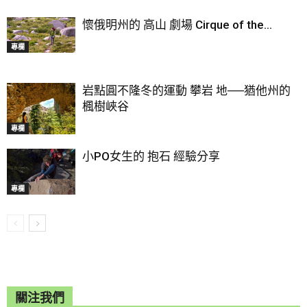
懷俄明州的 高山 劇場 Cirque of the...
專欄
岩點圓不隆冬的運動 攀岩 地──猶他州的
楓樹峽谷
專欄
小PO女生的 抱石 經驗分享
專欄
關注我們