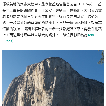
優勝美地的眾多大牆中，最享譽盛名當推酋長岩（El Cap），酋
長岩上最長的路線約莫一千公尺，超過三十個繩距，大部分的攀
岩者都需要花個三到五天才能爬完。從酋長岩的基底，跨過公
路，一片綠油油的草甸前的路橋上，常見一個退休教師，架著高
倍數的鏡頭，將牆上攀岩者的一舉一動都紀錄下來，再放在網路
上，而這是他經年以來最大的嗜好。（該位攝影師名為
Tom
Evans
）