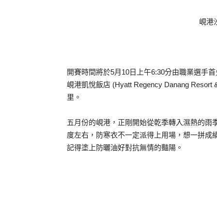
峴港
開賽時間將於5月10日上午6:30分由職業選
峴港凱悅飯店 (Hyatt Regency Danang 
里。
五月份的峴港，正剛開始從乾季轉入濕熱的雨季，
度左右，防寒衣不一定派得上用場，想一拼成績者
記得塗上防曬油好對抗無情的豔陽。