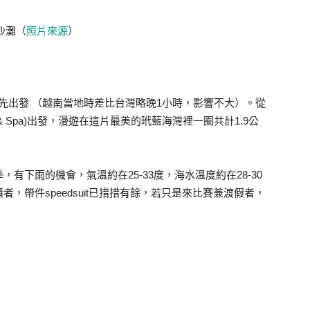
沙灘（
照片來源
）
手首先出發 （越南當地時差比台灣略晚1小時，影響不大）。從
Resort & Spa)出發，漫遊在這片最美的玳藍海灣裡一圈共計1.9公
有下雨的機會，氣溫約在25-33度，海水溫度約在28-30
，帶件speedsuit已措措有餘，若只是來比賽兼渡假者，