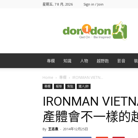
星期五, 7 8 月, 2026
Sign in / Join
Don1Don
動
一
動
專欄
知識
人物
越野跑
影音
裝
Home
專欄
IRONMAN VIETN...
專欄
報導
焦點
鐵人J帥
IRONMAN VIE
產體會不一樣的
By
王志袁
-
2014年12月25日