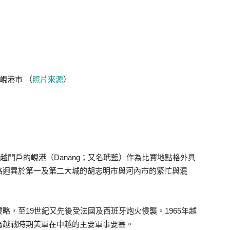
峴港市 （
照片來源
）
了位處中越門戶的峴港（Danang；又名玳藍）作為比賽地點格外具
格迥異於第一及第二大城的胡志明市與河內市的繁忙與混
略，至19世紀又先後受法國及西班牙炮火侵襲。1965年越
為越戰時期美軍在中越的主要軍事要塞。