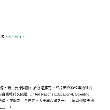
龍橋（
照片來源
）
3選擇了峴港，最主要原因就在於峴港擁有一整片綿延30公里的細白
United Nations Educational, Scientific
NESCO)列為世界遺產，並喻為「全世界六大美麗沙灘之一」；同時也被美國
點之一。