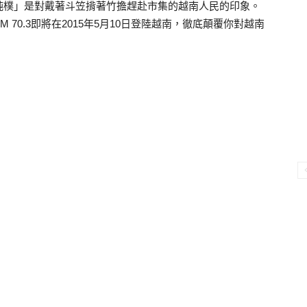
純樸」是對戴著斗笠揹著竹擔趕赴市集的越南人民的印象。
AM 70.3即將在2015年5月10日登陸越南，徹底顛覆你對越南