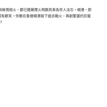
仇恨與無情炮火，都已隨著煙火飛散而漸為世人淡忘。峴港，即
還有歡笑。你敢在象徵峴港拋下過去戰火，再創繁盛的巨龍
?