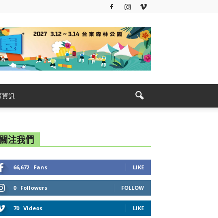
事資訊
關注我們
66,672
Fans
LIKE
0
Followers
FOLLOW
70
Videos
LIKE