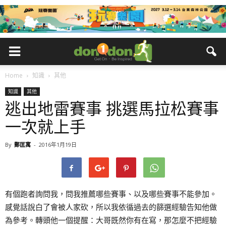
Home
知識
其他
知識
其他
逃出地雷賽事 挑選馬拉松賽事
一次就上手
By
鄭匡寓
-
2016年1月19日
有個跑者詢問我，問我推薦哪些賽事、以及哪些賽事不能參加。
感覺話說白了會被人家砍，所以我依循過去的篩選經驗告知他做
為參考。轉頭他一個提醒：大哥既然你有在寫，那怎麼不把經驗