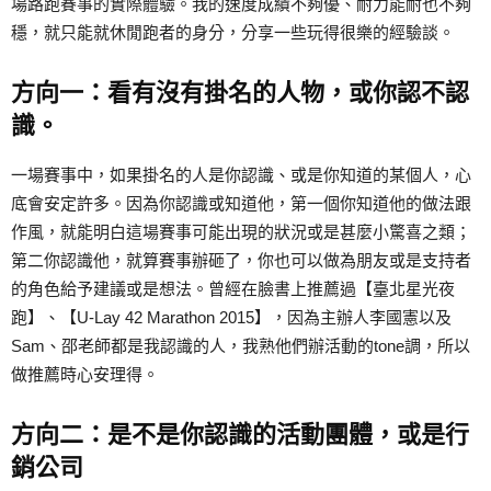
場路跑賽事的實際體驗。我的速度成績不夠優、耐力能耐也不夠
穩，就只能就休閒跑者的身分，分享一些玩得很樂的經驗談。
方向一：看有沒有掛名的人物，或你認不認
識。
一場賽事中，如果掛名的人是你認識、或是你知道的某個人，心
底會安定許多。因為你認識或知道他，第一個你知道他的做法跟
作風，就能明白這場賽事可能出現的狀況或是甚麼小驚喜之類；
第二你認識他，就算賽事辦砸了，你也可以做為朋友或是支持者
的角色給予建議或是想法。曾經在臉書上推薦過【臺北星光夜
跑】、【U-Lay 42 Marathon 2015】，因為主辦人李國憲以及
Sam、邵老師都是我認識的人，我熟他們辦活動的tone調，所以
做推薦時心安理得。
方向二：是不是你認識的活動團體，或是行
銷公司