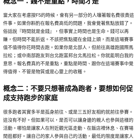
概念一：錢不是重點，時間才是
當大家在考慮按F5的時候，會有另一部分的人嚷著報名費很貴這
件事。如果你斟酌在報名費高低的問題，我會覺著焦點放錯了。
俗話說『時間就是金錢』，但事實上時間也是生命。錢可以再
賺，但時間不能折返。不該把焦點擺在金錢上頭，而是這場賽事
值不值得你花時間去跑。如果你是北部人，但前往高雄跑國際馬
拉松；或中南部跑友到台北跑富邦台北馬拉松。你就能明白我的
意思。報名費真的不是重點，重點是時間、跟你在這場賽事中覺
得值得、不管是物質或是心靈上的收穫。
概念二：不要只想著成為跑者，要想如何促
成支持跑步的家庭
很多跑者其實多半是孤身前往、或是三五好友相約就前往參賽。
這沒有不好。但如果可以，是否可以讓身邊的親人也參與這樣的
活動。哪怕是讓家人在附近觀光區走動、在飯店裡休息、在賽場
閒逛都好。讓自己的家人參與自己的活動，最低的限度是讓家人