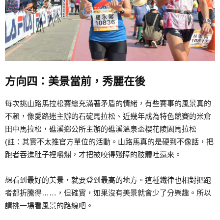
方向四：美景當前，秀麗在後
每次挑山路馬拉松賽總充滿著矛盾的情緒，有些賽事的風景真的
不賴，像愛路迷主辦的石碇馬拉松、近幾年成為特色競賽的米倉
田中馬拉松，礁溪鄉公所主辦的礁溪溫泉盃櫻花陵園馬拉松
(註：其實不太推官方單位的活動。山路馬真的是硬到不像話，把
跑者吞進肚子裡嚼爛，才把被咬得殘障的肢體吐還來。
想看到最好的美景，就要登到最高的地方。這種鐵律也相對把跑
者都折騰得……，但確實，如果沒有美景就會少了分樂趣。所以
請挑一場看風景的路線吧。