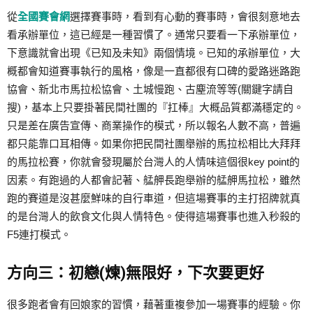
從
全國賽會網
選擇賽事時，看到有心動的賽事時，會很刻意地去
看承辦單位，這已經是一種習慣了。通常只要看一下承辦單位，
下意識就會出現《已知及未知》兩個情境。已知的承辦單位，大
概都會知道賽事執行的風格，像是一直都很有口碑的愛路迷路跑
協會、新北市馬拉松協會、土城慢跑、古塵流等等(關鍵字請自
搜)，基本上只要掛著民間社團的『扛棒』大概品質都滿穩定的。
只是差在廣告宣傳、商業操作的模式，所以報名人數不高，普遍
都只能靠口耳相傳。如果你把民間社團舉辦的馬拉松相比大拜拜
的馬拉松賽，你就會發現屬於台灣人的人情味這個很key point的
因素。有跑過的人都會記著、艋舺長跑舉辦的艋舺馬拉松，雖然
跑的賽道是沒甚麼鮮味的自行車道，但這場賽事的主打招牌就真
的是台灣人的飲食文化與人情特色。使得這場賽事也進入秒殺的
F5連打模式。
方向三：初戀(煉)無限好，下次要更好
很多跑者會有回娘家的習慣，藉著重複參加一場賽事的經驗。你