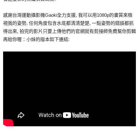
感謝台灣運動攝影機Gaoki全力支援, 我可以用1080p的畫質來檢
視我的姿勢, 任何角度包含水底都清清楚楚, 一點姿勢的錯誤都抓
得出來, 拍完的影片只要上傳他們的官網就有剪接師免費幫你剪輯
再給你喔：小妹的版本如下連結: