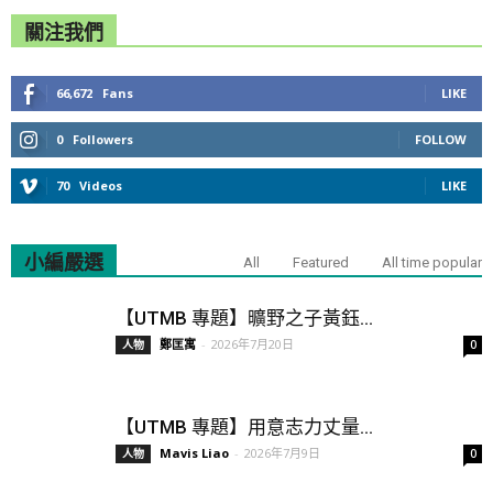
關注我們
66,672
Fans
LIKE
0
Followers
FOLLOW
70
Videos
LIKE
小編嚴選
All
Featured
All time popular
【UTMB 專題】曠野之子黃鈺...
鄭匡寓
-
2026年7月20日
人物
0
【UTMB 專題】用意志力丈量...
Mavis Liao
-
2026年7月9日
人物
0