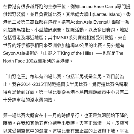
在香港有很多越野跑的主辦單位，例如Lantau Base Camp專門提
供越野裝備，並且負責辦比賽，其地處大嶼山(Lantau Island)，香
港第二及第三高峰都在這裡。還有Action Asia Events則舉辦一系
列超級馬拉松、小型越野跑賽、探險活動，以及多日賽跑，地點
包括香港及鄰近地區；其中MSIG系列賽就相當受到歡迎，來自
世界的好手都爭相飛來亞洲參加這場50公里的比賽。另外還有
Seyon Asia舉辦的「山野之王King of the Hills」──也就是The
North Face 100亞洲系列的香港賽。
「山野之王」每年有四場比賽，包括半馬或是全馬。到目前為
止，我在2014~2015年間跑過兩次半馬比賽，覺得這比賽名稱取
得真是恰到好處。第一場比賽從香港本島南端距離市中心只有二
十分鐘車程的淺水灣開始。
第一場比賽大概會在十一月的時候舉行，也正是氣溫開始下降的
時節。在我和其他五百位選手出發時，天空正濛濛一片，皮膚可
以感受到空氣中的濕度。這場比賽有無止盡的上坡與下坡，平坦