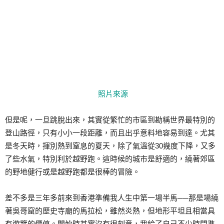
照片來源
但是呢，一旦跳脫出來，其實從繁忙的市區到勘稱世界最特別的
登山路徑，只有小小一段距離，而且出乎意料地容易到達。尤其
是冬天時，揮別熱到窒息的夏天，除了氣溫從30幾度下降，又多
了些水氣，特別利於越野跑。這時候的城市是舒適的，繞著郊區
的野地健行或是越野跑都是很棒的冒險。
差不多是三年多前來到香港準備我人生中第一場半馬──那是場繞
著吳哥窟的歷史寺廟的馬拉松，雖然炎熱，但地形平坦且相當具
有遊覽的價值。開始時其實沒有很刻意，我給了自己不少時間準