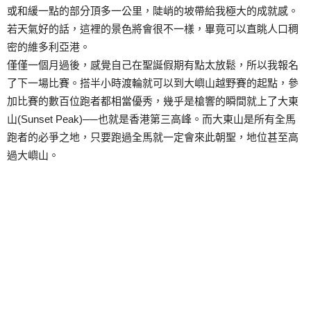
或和緩一點的部分頂多一公里，陡峭的坡帶給我極大的成就感。
若天氣好的話，這裡的景色將會很不一樣，畢竟可以直眺人口稠
密的維多利亞港。
僅僅一個月過後，感覺自己在聖誕假期有點太放鬆，所以我報名
了下一場比賽。搭半小時渡輪就可以到大嶼山越野賽的起點，參
加比賽的數百位跑者都相當優秀，幾乎是槍響的瞬間就上了大東
山(Sunset Peak)──也就是香港第三高峰。而大東山是所有全馬
跑者的必爭之地，只要跑過全馬就一定會來此朝聖，地位甚至高
過大嶼山。