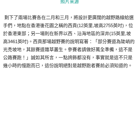
照片來源
剩下了兩場比賽各在二月和三月，將設計更廣闊的越野路線給選
手們，地點在香港後花園之稱的西貢(12英里,坡高2755英吋)，位
於香港東部；另一場則在新界以西、沿海地區的深井(15英里,坡
高3461英吋)。西貢那場越野賽的說明寫著：「部分賽道為陡峭的
光禿坡地，其餘賽道雜草叢生。參賽者請做好萬全準備，這不是
公路賽跑！」誠如其所言，一點誇飾都沒有，事實就是這不只是
幾小時的慢跑而已，這份說明絕對是越野跑者賽前必須知道的。