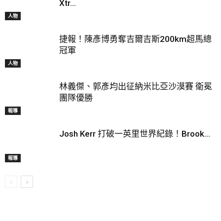
Xtr...
人物
捷報！陳彥博勇奪吉爾吉斯200km超馬總
冠軍
人物
林義傑、郭彥均出征納米比亞沙漠賽 衛冕
團隊優勝
報導
Josh Kerr 打破一英里世界紀錄！Brook...
報導