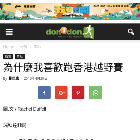
Home
報導
焦點
報導
焦點
為什麼我喜歡跑香港越野賽
By
鄭匡寓
-
2015年4月30日
圖.文 / Rachel Duffell
瑞秋達菲爾