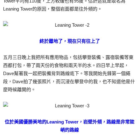
Tower平均有110度，上方較緩也有95度。估計這就是取名為
Leaning Tower的原因，整個岩面都是往外傾的。
終於離地了，現在只有往上了
五月三日晚上我把所有應用物品，包括攀登裝備、露宿裝備等東
西都打包，帶了兩天份的食物和兩天半的水。四日早上早起，
Dave幫著我一起把裝備背到路線底下。等我開始先鋒第一個繩
段，Dave拍了幾張照片，而沉浸在攀登中的我，也不知道他是什
麼時候離開的。
位於美國優勝美地的Leaning Tower，岩壁外傾，路線是非常陡
峭的路線