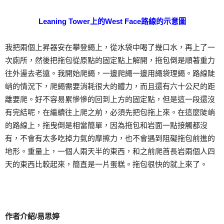
Leaning Tower上的West Face路線的示意圖
我把兩個上昇器安在攀登繩上，從水袋中喝了幾口水，再上了一
次廁所，然後把拖包從原點的固定點上解開，拖包倒是順著重力
往外盪去老遠。我開始爬繩，一邊爬繩一邊用繩袋理繩。路線陡
峭的情況下，爬繩需要消耗很大的體力，而且還有六十公尺的距
離要爬。好不容易累慘慘的回到上方的固定點，但是這一段還沒
有完結呢，在繼續往上爬之前，必須先把包拖上來。在這麼陡峭
的路線上，拖曳倒是相當簡單，因為拖包和岩面一點接觸都沒
有，不會有太多吃掉力氣的摩擦力，也不會遇到阻礙拖包前進的
地形。重量上，一個人兩天半的東西，和之前爬酋長岩兩個人四
天的東西比較起來，簡直是一片蛋糕。拖包很快的就上來了。
作者介紹/易思婷