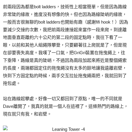
前兩段因為都是bolt ladders，技術性上相當簡單，但是因為路線
非常陡的緣故，進度沒有想像的快。但也因為路線陡峭的緣故，
一般而言很無聊的bolt ladders也開始有趣（感謝fifi hook！）因為
要減少交接的次數，我把前兩段連接起來當作一段來爬。到達離
地面垂直距離約六十公尺的第二段的固定點時，我往下看了一
眼，以前和其他人組繩隊攀登，只要顧著往上爬就是了，但是現
在卻要喪失高度。我嘆了一口氣，把GriGri裝置在拖曳繩上，往
下垂降，路線是真的陡峭，不過因為兩段加起來將近是整個繩索
的長度，兩端都固定住的拖曳繩沒有太多的餘地讓我遠離岩壁，
快到下方固定點的時候，兩手交互拉扯拖曳繩兩把，我就回到了
拖包處。
站在路線起攀處，好像一切又都回到了原點，唯一的不同就是
Dave離開了，我真的就是一個人在這裡了。這條熱門的路線上，
現在就只有我，和岩壁。