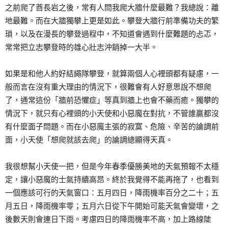
之前爬了酋長岩之後，常有人問我爬大牆什麼最難？我總說：離
地最難。而在大牆獨攀上更是如此。攀登大牆行前準備功夫的繁
瑣，以及在漫長的攀登過程中，不知道會遇到什麼難題的忐忑，
常常把立志攀登時的雄心壯志沖銷掉一大半。
如果是和他人約好結繩隊攀登，就算兩個人心裡頭都有疑慮，一
般而言在沒有重大理由的情況下，很難會有人好意思說不想爬
了，通常這份「牆前恐懼症」等真到牆上也會不藥而癒。獨攀的
情況下，就只有心裡頭的小天使和小惡魔在對抗，不管誰贏都沒
有什麼面子問題。而在小惡魔主張的寂寞、危險、辛苦的論調前
面，小天使「想爬就該去爬」的論調總顯得天真。
我很想幫小天使一把，但是今年春季優勝美地的天氣預報不太穩
定，讓小惡魔的士氣持續高昂。終於我覺得不能再拖了，也看到
一個應該可行的天氣窗口：五月四日，降雨機率百分之二十；五
月五日，降雨機率零；五月六日從下午開始可能天氣會變壞，之
後數天則會連日下雨。考慮四日的降雨機率不高，加上路線陡