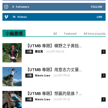
0
Followers
FOLLOW
70
Videos
LIKE
小編嚴選
All
Featured
All time popular
【UTMB 專題】曠野之子黃鈺...
鄭匡寓
-
2026年7月20日
人物
0
【UTMB 專題】用意志力丈量...
Mavis Liao
-
2026年7月9日
人物
0
【UTMB 專題】想贏的是誰？...
Mavis Liao
-
2026年7月1日
人物
0