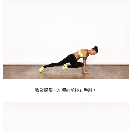
收緊腹部，左膝向前碰右手肘。