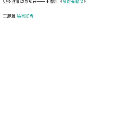
更多健康塑身都在——王麗雅《
瘦得有態度
》
王麗雅
臉書粉專