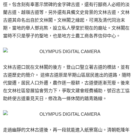
徑。包含刻有奉憲示禁碑的金字碑古道，還有行腳商人必經的淡
蘭古道、越嶺古道等，另外還有具備文史背景的文林古道，文林
古道其命名出自於文林閣。文林閣之緣起，可溯及清代同治末
期，當地的舉人鄧兆熊，設立私人學堂於現在的廟址。文林閣在
當時不只是學子的聖地，也是地方士農工商各界信仰中心。
文林古道口就在文林閣的後方，登山口豎立著古道的標誌，並有
古道歷史的簡介。 這條古道原是早期山區居民進出的道路，隨時
代變遷，居民人口外遷，農作逐一廢耕，古道便逐漸荒廢。後來
在文林社區發展協會努力下，爭取文建會經費補助，號召志工協
助終使古道重見天日，修改為一條休閒的踏青路線。
走過幽靜的文林古道後，再一段就能進入紙寮窩山。清朝乾隆年