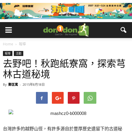
Home
報導
報導
活動
去野吧！秋跑紙寮窩，探索芎
林古道秘境
By
鄭匡寓
-
2015年8月18日
台灣許多的越野山徑，有許多源自於豐厚歷史遺留下的古道秘