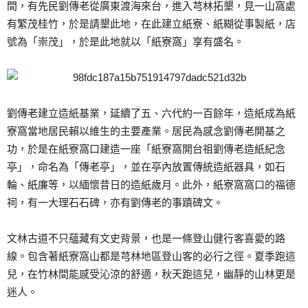
間，有先民劉傳老從廣東渡海來台，進入芎林拓墾，見一山窩處
有繁茂桂竹，於是請墾此地，在此建立紙寮、紙糊從事製紙，店
號為「崇茂」，於是此地就以「紙寮窩」享有盛名。
劉傳老建立造紙基業，延續了五、六代約一百餘年，造紙成為紙
寮窩當地居民賴以維生的主要產業。居民為感念劉傳老開基之
功，於是在紙寮窩口建造一座「紙寮窩開台祖劉傳老造紙紀念
亭」，命名為「傳老亭」，並在亭內放置傳統造紙器具，如石
輪、紙廉等，以緬懷昔日的造紙歲月。此外，紙寮窩窩口的福德
祠，有一大理石石碑，亦有劉傳老的事蹟碑文。
文林古道不只蘊藏有文史背景，也是一條登山健行客喜愛的路
線。包含著紙寮窩山都是芎林地區登山客的必行之徑。夏季跑這
兒，在竹林間能感受沁涼的舒適，秋天跑這兒，幽靜的山林更是
迷人。