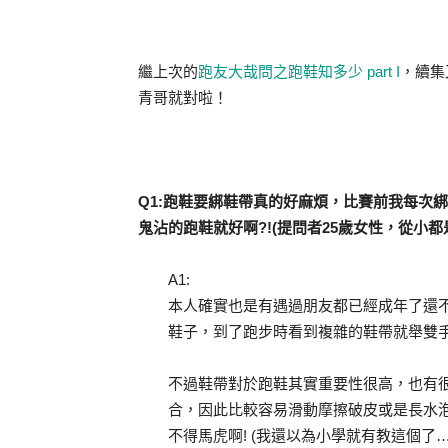
繼上次的
跑友大哉問之跑鞋知多少 part I
，續集
青哥就對啦！
Q1:跑鞋要綁鞋帶真的好麻煩，比賽前我每次
鬼沾的跑鞋就好啊?!(提問者25歲女性，從小都
A1:
本人確實也是有遇過朋友都已經成年了還
鞋子，到了跑步時看到複雜的鞋帶就舉雙
不過鞋帶對於跑鞋其實重要性很高，也有
合，因此比較容易滑動摩擦破皮或是長水
不得馬虎啊! (我還以為小學就有教這個了…