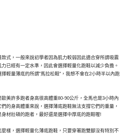
鞋款式，一般來說初學者因為肌力較弱因此適合穿所謂吸震
肌力已經有一定水準，因此會選擇輕量化跑鞋以減少負擔。
擇輕量薄底的所謂”馬拉松鞋”，我想不會在2小時半以內跑
歐美許多跑者身高很高體重80-90公斤，全馬也是3小時內
它們的身高體重來說，選擇薄底跑鞋無法支撐它們的重量，
身材壯碩的跑者，最好還是選擇中厚底的跑鞋喔!
怎麼樣，選擇輕量化薄底跑鞋，只要穿著跑雙腳沒有特別不