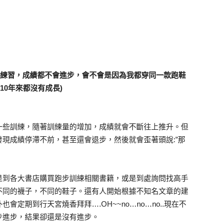
麼練習，成績都不會進步，會不會是因為我都穿同一款跑鞋
10年來都沒有成長)
一些訓練，隨著訓練量的增加，成績就會不斷往上推升。但
現成績停滯不前，甚至還會退步，然後就會歪著頭說:”那
是到各大書店購買跑步訓練相關書籍，或是到處詢問找高手
不同的襪子，不同的鞋子。還有人開始根據不知名文章的建
定期到行天宮燒香拜拜….OH~~no…no…no..現在不
步進步，結果卻還是沒有進步。