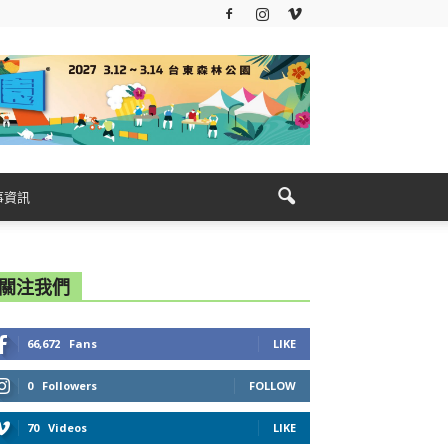
事資訊
關注我們
66,672
Fans
LIKE
0
Followers
FOLLOW
70
Videos
LIKE