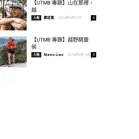
【UTMB 專題】山在那裡，
越...
鄭匡寓
-
2026年6月27日
人物
0
【UTMB 專題】越野精靈
侯...
Mavis Liao
-
2026年6月16日
人物
0