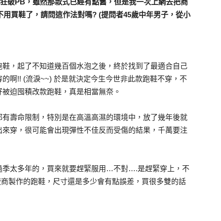
會狂破PB，雖然那款式已經有點舊，但是我一次上網去把商
不用買鞋了，請問這作法對嗎? (提問者45歲中年男子，從小
跑鞋，起了不知道幾百個水泡之後，終於找到了最適合自己
啊!! (流淚~~) 於是就決定今生今世非此款跑鞋不穿，不
好被迫囤積改款跑鞋，真是相當無奈。
都有壽命限制，特別是在高溫高濕的環境中，放了幾年後就
出來穿，很可能會出現彈性不佳反而受傷的結果，千萬要注
過季太多年的，買來就要趕緊服用…不對….是趕緊穿上，不
個廠商製作的跑鞋，尺寸還是多少會有點誤差，買很多雙的話