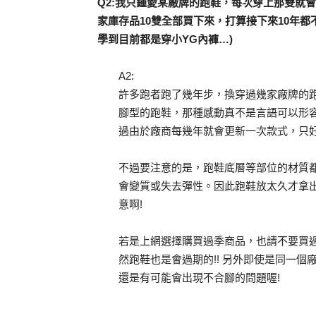
Q2:我只鍾愛某廠牌的跑鞋，每次穿上那雙就
家庫存品10雙全部買下來，打算接下來10年都
學到目前都是穿小YG內褲…)
A2:
許多跑者跑了幾年步，換穿過幾家廠牌的
腳型的跑鞋，那種感動真不是言語可以形容的
過由於廠商每幾年就會更新一次款式，只
不過要注意的是，跑鞋底層等部位的材質
會變質或失去彈性。因此跑鞋放太久才拿
意啊!
若是上網選擇購買過季商品，也請不要買
然跑鞋也是會過期的!! 另外即使是同一
還是有可能會出現不合腳的問題喔!