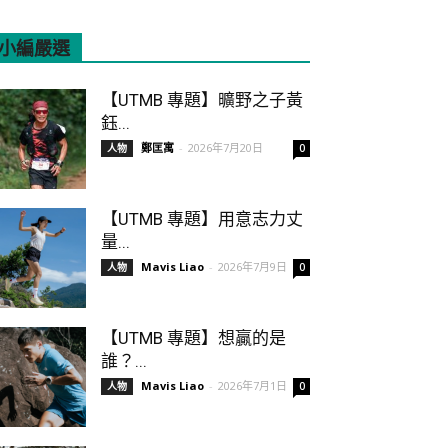
小編嚴選
All
Featured
More
【UTMB 專題】曠野之子黃
鈺...
鄭匡寓
-
2026年7月20日
人物
0
【UTMB 專題】用意志力丈
量...
Mavis Liao
-
2026年7月9日
人物
0
【UTMB 專題】想贏的是
誰？...
Mavis Liao
-
2026年7月1日
人物
0