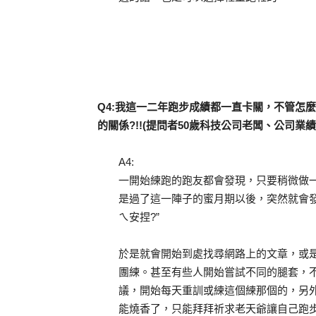
Q4:我這一二年跑步成績都一直卡關，不管怎
的關係?!!(提問者50歲科技公司老闆、公司業績
A4:
一開始練跑的跑友都會發現，只要稍微做
是過了這一陣子的蜜月期以後，突然就會發
ㄟ安捏?”
於是就會開始到處找尋網路上的文章，或
團練。甚至有些人開始嘗試不同的腿套，
議，開始每天重訓或練這個練那個的，另外也會
能燒香了，只能拜拜祈求老天爺讓自己跑