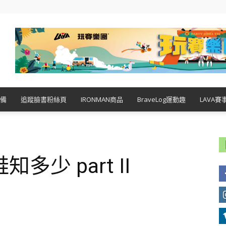
備
追蹤臉書粉絲頁
IRONMAN商品
BraveLog運動趣
LAVA賽
少 part II