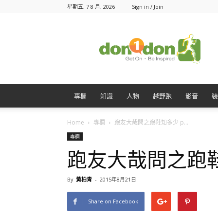
星期五, 7 8 月, 2026
Sign in / Join
Don1Don
動
一
動
專欄
知識
人物
越野跑
影音
裝
Home
專欄
跑友大哉問之跑鞋知多少 p...
專欄
跑友大哉問之跑鞋知多
By
黃柏青
-
2015年8月21日
Share on Facebook