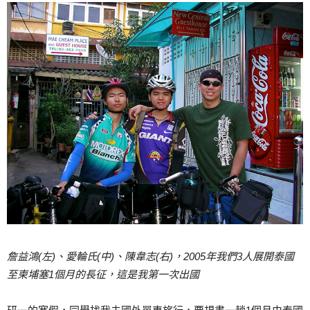
詹益鴻(左)、愛輪氏(中)、陳韋志(
右)，2005年我們3人展開泰國
至柬埔塞1個月的長征，這是我第一次出國