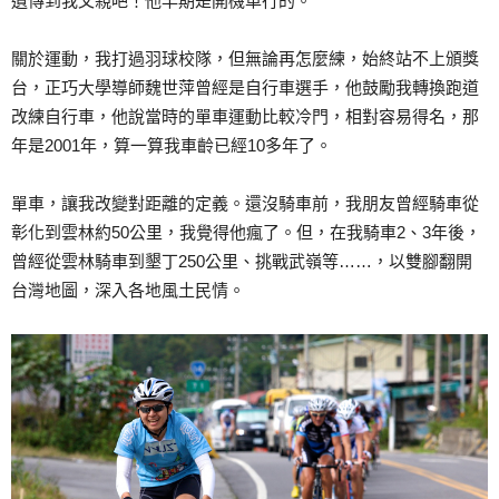
遺傳到我父親吧！他早期是開機車行的。
關於運動，我打過羽球校隊，但無論再怎麼練，始終站不上頒獎
台，正巧大學導師魏世萍曾經是自行車選手，他鼓勵我轉換跑道
改練自行車，他說當時的單車運動比較冷門，相對容易得名，那
年是2001年，算一算我車齡已經10多年了。
單車，讓我改變對距離的定義。還沒騎車前，我朋友曾經騎車從
彰化到雲林約50公里，我覺得他瘋了。但，在我騎車2、3年後，
曾經從雲林騎車到墾丁250公里、挑戰武嶺等……，以雙腳翻開
台灣地圖，深入各地風土民情。