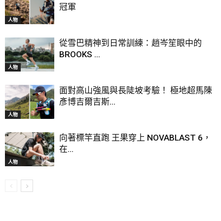
冠軍
人物
從雪巴精神到日常訓練：趙岑笙眼中的
BROOKS ...
人物
面對高山強風與長陡坡考驗！ 極地超馬陳
彥博吉爾吉斯...
人物
向著標竿直跑 王果穿上 NOVABLAST 6，
在...
人物