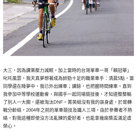
大三，因為課業壓力減輕，加上當時的台灣單車一哥「賴冠華」
叱吒風雲，我天真夢想著成為帥勁十足的職業車手：清晨5點，當
同學還在睡夢中，我已外出練車；課餘，也把握時間練車。直到
我參加中等學校運動會，與國手一起同場競技後，才知道整整輸
了別人一大圈，還被淘汰DNF。菁英組沒有我的容身處，於是轉
戰分齡組，2004年之前的單車競技及鐵人三項，由於參賽者不熱
絡，對我這種即使沒方法亂練的愛好者，也能拿幾座獎盃滿足虛
榮心。