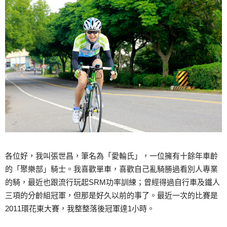
各位好，我叫張世昌，筆名為「愛輪氏」，一位擁有十餘年車齡
的「聚樂部」騎士。我喜歡單車，喜歡自己亂騎勝過看別人專業
的騎，最近也跟流行玩起SRM功率訓練；曾經得過自行車及鐵人
三項的分齡組冠軍，但那是好久以前的事了。最近一次的比賽是
2011環花東大賽，我整整落後冠軍達1小時。