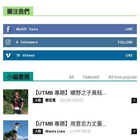
關注我們
66,672
Fans
LIKE
0
Followers
FOLLOW
70
Videos
LIKE
小編嚴選
All
Featured
All time popular
【UTMB 專題】曠野之子黃鈺...
鄭匡寓
-
2026年7月20日
人物
0
【UTMB 專題】用意志力丈量...
Mavis Liao
-
2026年7月9日
人物
0