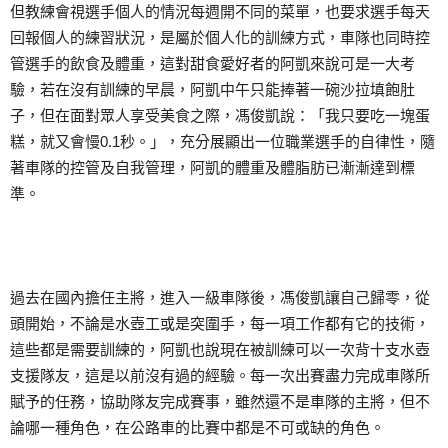
但教練會視選手個人的情況每週開不同的菜單，也要求選手每天
回報個人的練習狀況，是屬於個人化的訓練方式，車隊也同時控
管選手的飲食及體重，這對甜食愛好者的阿凱來說可是一大考
驗，若在沒有訓練的早晨，阿凱中午只能捧著一碗沙拉填飽肚
子，但在面對眾人享受美食之際，馮俊凱說：「我只要吃一塊蛋
糕，就又會慢0.1秒。」，充分展顯出一位職業選手的自律性，隨
著車隊的控管及自我管理，阿凱的體重及體脂肪已漸漸達到標
準。
過去在國內擔任主將，進入一級車隊後，馮俊凱讓自己歸零，從
頭開始，不論是水壺工或是突圍手，每一項工作都有它的技術，
這些都是需要訓練的，阿凱也說現在被訓練可以一次背十支水壺
支援隊友，這是以前沒有過的經驗。每一次出賽盡力完成車隊所
賦予的任務，協助隊友完成賽事，雖然還不是車隊的主將，但不
論哪一種角色，在公路車的比賽中都是不可或缺的角色。