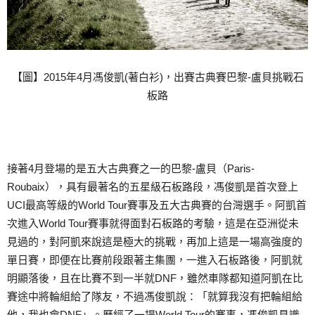
【圖】2015年4月馮俊凱(著白衫)，出賽古典賽巴黎-盧貝挑戰石
板路
接著4月登場的是五大古典賽之一的巴黎-盧貝（Paris-
Roubaix），具有最著名的五星級石板路段，馮俊凱是首次登上
UCI最高等級的World Tour賽事及五大古典賽的台灣選手。阿凱首
次進入World Tour賽事就得面對石板路的考驗，這是在亞洲從未
見過的，對阿凱來說這是極大的挑戰，再加上這是一場高強度的
單日賽，即便在比賽前段跟著主集團，一進入石板路後，阿凱就
明顯落後，且在比賽不到一半就DNF，雖然車隊都知道阿凱在比
賽途中將輪組給了隊友，不過馮俊凱說：「就算我沒有把輪組給
他，我也會DNF」。歷經了一場World Tour的賽事，馮俊凱見識