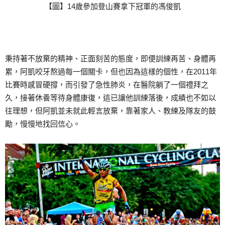
【圖】14歲參加登山賽拿下冠軍的馮俊凱
秉持著不放棄的精神、正面刻苦的態度，即便訓練再苦、身體再
累，阿凱咬牙熬過每一個關卡，但也因為這樣的個性，在2011年
比賽時感冒硬撐，而引發了急性肺炎，在醫院躺了一個禮拜之
久，接著休養等待身體康復，這已讓他訓練落後，成績也不如以
往理想，但阿凱並未就此輕言放棄，靠著家人、教練及隊友的鼓
勵，慢慢地找回信心。