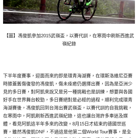
【圖】馮俊凱參加2015武嶺盃，以賽代訓，在寒雨中刷新西進武
嶺紀錄
下半年度賽事，迎面而來的即是環青海湖賽，在環斯洛維尼亞賽
時膝蓋舊傷復發的馮俊凱，傷未痊癒仍選擇出賽，因為是亞洲少
見的多日賽，對阿凱來說又是另一種挑戰也是訓練，想要與各國
好手在世界舞台較勁，多日賽絕對是必經的過程。順利完成環青
海湖賽後，馮俊凱回到台灣出賽武嶺盃，以賽代訓的自我挑戰，
在寒雨中，阿凱刷新西進武嶺紀錄，這也讓台灣許多車迷及媒
體，看見阿凱這半年多來的改變。8月15日才結束的德國世巡
賽，雖然馮俊凱DNF，不過這是他第二個World Tour賽事，是全