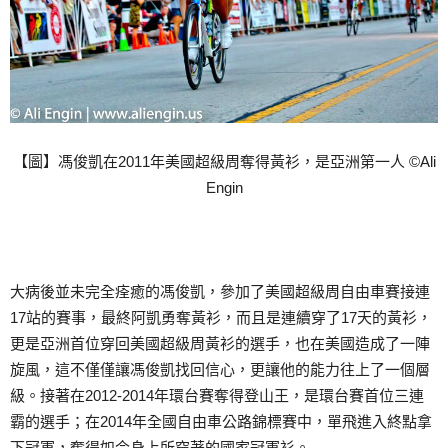
【圖】馮俊凱在2011年美國超級周奪得黃衫，是亞洲第一人 ©Ali
Engin
大病後並未完全痊癒的馮俊凱，參加了美國超級周自由車賽接連
17站的賽事，最終阿凱勇奪黃衫，而且是連續穿了17天的黃衫，
更是亞洲首位穿回美國超級周黃衫的選手，也在美國造成了一陣
旋風，這不僅僅讓馮俊凱找回信心，更讓他的能力往上了一個層
級。接著在2012-2014年環台賽奪得登山王，是環台賽首位三連
霸的選手；在2014年全國自由車公路錦標賽中，單飛進入終點拿
下冠軍，奪得如今身上所穿著的國家冠軍衫。