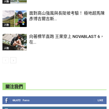
人物
面對高山強風與長陡坡考驗！ 極地超馬陳
彥博吉爾吉斯...
人物
向著標竿直跑 王果穿上 NOVABLAST 6，
在...
人物
關注我們
66,672
Fans
LIKE