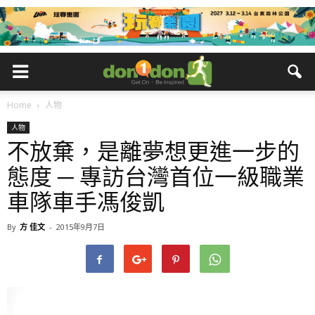
Home
人物
人物
不放棄，是離夢想更進一步的
態度 ─ 專訪台灣首位一級職業
車隊車手馮俊凱
By
方 佳文
-
2015年9月7日