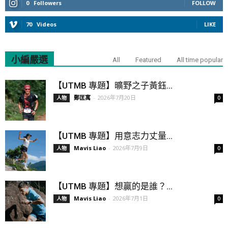
0
Followers
FOLLOW
70
Videos
LIKE
小編嚴選
All
Featured
All time popular
【UTMB 專題】曠野之子黃鈺...
鄭匡寓
-
2026年7月20日
人物
0
【UTMB 專題】用意志力丈量...
Mavis Liao
-
2026年7月9日
人物
0
【UTMB 專題】想贏的是誰？...
Mavis Liao
-
2026年7月1日
人物
0