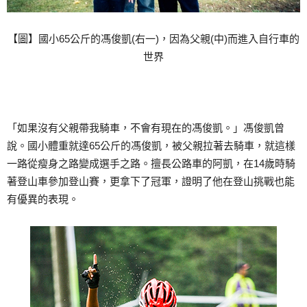
【圖】國小65公斤的馮俊凱(右一)，因為父親(中)而進入自行車的
世界
「如果沒有父親帶我騎車，不會有現在的馮俊凱。」馮俊凱曾
說。國小體重就達65公斤的馮俊凱，被父親拉著去騎車，就這樣
一路從瘦身之路變成選手之路。擅長公路車的阿凱，在14歲時騎
著登山車參加登山賽，更拿下了冠軍，證明了他在登山挑戰也能
有優異的表現。