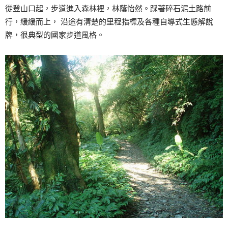
從登山口起，步道進入森林裡，林蔭怡然。踩著碎石泥土路前
行，緩緩而上， 沿途有清楚的里程指標及各種自導式生態解說
牌，很典型的國家步道風格。