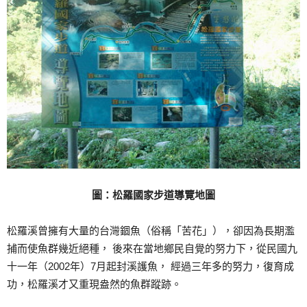
圖：松羅國家步道導覽地圖
松羅溪曾擁有大量的台灣錮魚（俗稱「苦花」），卻因為長期濫
捕而使魚群幾近絕種， 後來在當地鄉民自覺的努力下，從民國九
十一年（2002年）7月起封溪護魚， 經過三年多的努力，復育成
功，松羅溪才又重現盎然的魚群蹤跡。