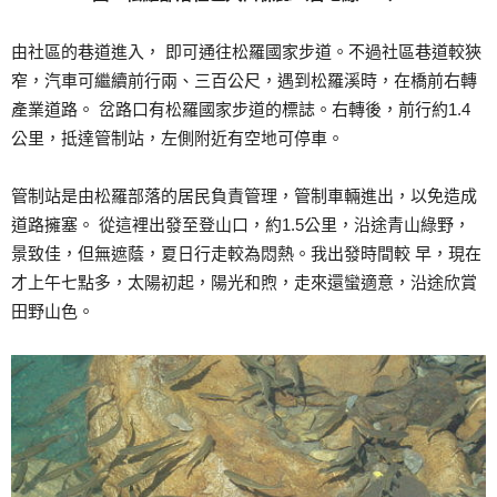
由社區的巷道進入， 即可通往松羅國家步道。不過社區巷道較狹
窄，汽車可繼續前行兩、三百公尺，遇到松羅溪時，在橋前右轉
產業道路。 岔路口有松羅國家步道的標誌。右轉後，前行約1.4
公里，抵達管制站，左側附近有空地可停車。
管制站是由松羅部落的居民負責管理，管制車輛進出，以免造成
道路擁塞。 從這裡出發至登山口，約1.5公里，沿途青山綠野，
景致佳，但無遮蔭，夏日行走較為悶熱。我出發時間較 早，現在
才上午七點多，太陽初起，陽光和煦，走來還蠻適意，沿途欣賞
田野山色。