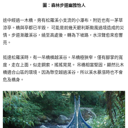
圖：森林步道幽雅怡人
途中經過一木橋，旁有松羅溪小支流的小瀑布，附近也有一茅草
涼亭。橋與亭都已半毀， 可能是前幾天碧利斯颱風過境造成的災
情。步道漸離溪谷，繞至高處後，轉為下坡路，水淙聲愈來愈響
亮。
抵達松羅溪時，有一吊橋橫越溪谷。吊橋極狹窄，僅有腳掌的寬
度，走在上面，似走鋼索，搖搖晃晃。 吊橋相當堅固，顯然比木
橋適合山區的環境。因為懸空越過溪谷，所以溪水暴漲時也不會
危及橋身。