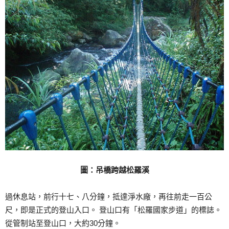
圖：吊橋跨越松羅溪
過休息站，前行十七、八分鐘，抵達淨水廠，再往前走一百公
尺，即是正式的登山入口。 登山口有「松羅國家步道」的標誌。
從管制站至登山口，大約30分鐘。