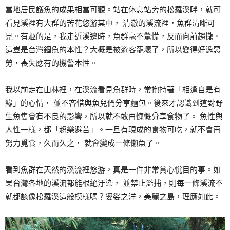
當地居民護魚的成果相當可觀。站在休息站旁的松羅溪畔，就可
看見溪裡有大群的苦花悠游其中， 清澈的溪流裡，魚群清晰可
見。有趣的是，我走近溪邊時，魚群毫不驚慌，反而向前趨攏。
這豈是台灣錮魚的本性？大概是被遊客寵壞了，所以變得好逸惡
勞，喪失應有的機警本性。
我以前走在山林裡，在溪流看見魚群時，常抱持著「相逢自是有
緣」的心情， 並不吝惜與魚兒們分享麵包。後來才認識到這對野
生魚隻會有不良的影響，所以就不敢再慷慨分享食物了。 魚性與
人性一樣，都「趨樂避苦」。一旦有現成的食物可吃，就不會再
努力覓食，久而久之， 就會變成一條懶魚了。
看到魚群在天然的溪流裡悠游，真是一件非常賞心悅目的事。如
果台灣各地的溪流都能根絕汙染， 並禁止濫捕，則每一條溪流不
就都該像松羅溪這般模樣嗎？婆娑之洋，美麗之島，理應如此。