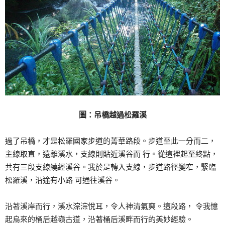
圖：吊橋越過松羅溪
過了吊橋，才是松羅國家步道的菁華路段。步道至此一分而二，
主線取直，遠離溪水，支線則貼近溪谷而 行。從這裡起至終點，
共有三段支線繞經溪谷。我於是轉入支線，步道路徑變窄，緊臨
松羅溪，沿途有小路 可通往溪谷。
沿著溪岸而行，溪水淙淙悅耳，令人神清氣爽。這段路， 令我憶
起烏來的桶后越嶺古道，沿著桶后溪畔而行的美妙經驗。