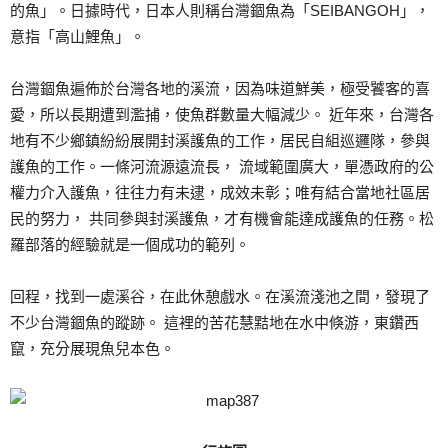
的魚」。日據時代，日本人則稱台灣錮魚為「SEIBANGOH」，
意指「高山鯉魚」。
台灣錮魚遍佈於台灣各地的溪流，因為味道鮮美，極受饕客的喜
愛，所以長期遭到濫捕，使魚群數量大幅減少。 近年來，台灣各
地有不少鄉鎮紛紛展開封溪護魚的工作，居民自組巡邏隊，參與
護魚的工作。一條河流源遠流長， 流域範圍廣大，單憑政府的公
權力介入護魚，往往力有未逮，成效未彰；唯有結合當地社區居
民的努力， 共同參與封溪護魚，才有機會能達成護魚的任務。松
羅部落的經驗就是一個成功的範列。
回程，找到一處溪谷，在此休憩戲水。在溪流淺池之間，發現了
不少台灣錮魚的蹤跡。 這裡的苦花慧黠地在水中倏游，東鑽西
竄，充分展現魚兒本色。