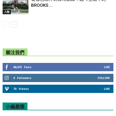
BROOKS ...
人物
關注我們
66,672
Fans
LIKE
0
Followers
FOLLOW
70
Videos
LIKE
小編嚴選
All
Featured
All time popular