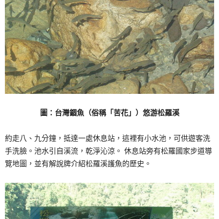
圖：台灣錮魚（俗稱「苦花」）悠游松羅溪
約走八、九分鐘，抵達一處休息站，這裡有小水池，可供遊客洗
手洗臉。池水引自溪流，乾淨沁涼。 休息站旁有松羅國家步道導
覽地圖，並有解說牌介紹松羅溪護魚的歷史。