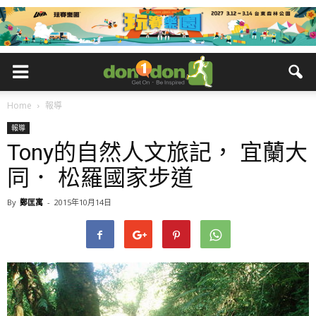
Home
報導
報導
Tony的自然人文旅記， 宜蘭大
同． 松羅國家步道
By
鄭匡寓
-
2015年10月14日