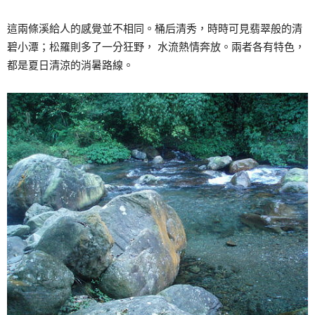
這兩條溪給人的感覺並不相同。桶后清秀，時時可見翡翠般的清
碧小潭；松羅則多了一分狂野， 水流熱情奔放。兩者各有特色，
都是夏日清涼的消暑路線。