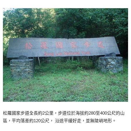
松羅國家步道全長約2公里，步道位於海拔約280至400公尺的山
區，平均落差約120公尺， 沿途平緩好走，並無陡峭地形。