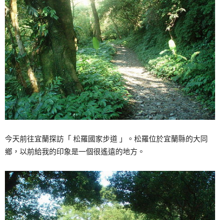
今天前往宜蘭探訪「 松羅國家步道 」。松羅位於宜蘭縣的大同
鄉，以前給我的印象是一個很遙遠的地方。