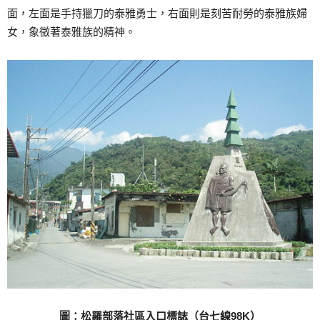
面，左面是手持獵刀的泰雅勇士，右面則是刻苦耐勞的泰雅族婦
女，象徵著泰雅族的精神。
圖：松羅部落社區入口標誌（台七線98K）