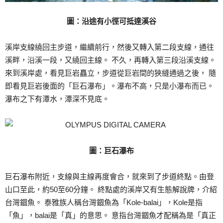
圖：沿途有小徑可抵達溪谷
溪岸支線繞回主步道，繼續前行，然後又轉入第二段支線，通往
溪畔，沿溪一段，又繞回主線。 不久，再轉入第三段沿溪支線。
來到溪岸處，看見巨岩矗立，步道從巨岩間的狹縫通過之後， 隨
即看見巨岩後面的「巨石瀑布」。瀑布不高，只是小瀑布而已。
瀑布之下有潭水，潭深不見底。
圖：巨石瀑布
巨石瀑布附近，支線與主線再度會合，就來到了步道終點。由登
山口至此，約50至60分鐘。 終點處的溪岸又有生態解說牌，介紹
台灣錮魚。 泰雅族人稱台灣錮魚為「Kole-balai」，Kole是指
「魚」，balai是「真」的意思。 意指台灣錮魚才配稱為是「真正