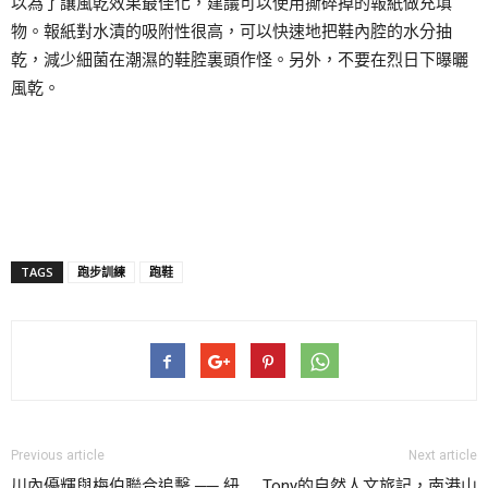
以為了讓風乾效果最佳化，建議可以使用撕碎掉的報紙做充填
物。報紙對水漬的吸附性很高，可以快速地把鞋內腔的水分抽
乾，減少細菌在潮濕的鞋腔裏頭作怪。另外，不要在烈日下曝曬
風乾。
TAGS
跑步訓練
跑鞋
Previous article
Next article
川內優輝與梅伯聯合追擊 ── 紐
Tony的自然人文旅記，南港山