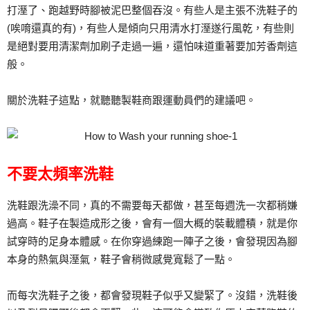
打溼了、跑越野時腳被泥巴整個吞沒。有些人是主張不洗鞋子的
(唉唷還真的有)，有些人是傾向只用清水打溼遂行風乾，有些則
是絕對要用清潔劑加刷子走過一遍，還怕味道重著要加芳香劑這
般。
關於洗鞋子這點，就聽聽製鞋商跟運動員們的建議吧。
不要太頻率洗鞋
洗鞋跟洗澡不同，真的不需要每天都做，甚至每週洗一次都稍嫌
過高。鞋子在製造成形之後，會有一個大概的裝載體積，就是你
試穿時的足身本體感。在你穿過練跑一陣子之後，會發現因為腳
本身的熱氣與溼氣，鞋子會稍微感覺寬鬆了一點。
而每次洗鞋子之後，都會發現鞋子似乎又變緊了。沒錯，洗鞋後