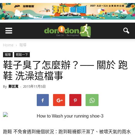
Home
報導
報導
輕鬆一下
鞋子臭了怎麼辦？── 關於 跑
鞋 洗澡這檔事
By
鄭匡寓
-
2015年11月5日
跑鞋 不免會遇到幾個狀況：跑到鞋襪都汗濕了、被壞天氣的雨水