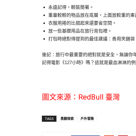
永遠記得，輕裝簡著。
重量較輕的物品放在底層，上面放較重的東
衣服用捲的比摺起來還要省空間。
放一些基礎用品在旅行背包裡。
打包時絕對得提到的最佳建議：善用夾鏈袋
後記：旅行中最重要的絕對就是安全，無論你
記得電影《127小時》嗎？這就是最血淋淋的
圖文來源：RedBull 臺灣
TAGS
勇腳探索
戶外冒險