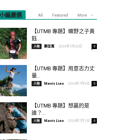
小編嚴選
All
Featured
More
【UTMB 專題】曠野之子黃
鈺...
鄭匡寓
-
2026年7月20日
人物
0
【UTMB 專題】用意志力丈
量...
Mavis Liao
-
2026年7月9日
人物
0
【UTMB 專題】想贏的是
誰？...
Mavis Liao
-
2026年7月1日
人物
0