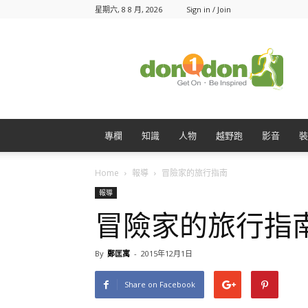
星期六, 8 8 月, 2026
Sign in / Join
Don1Don
動
一
動
專欄
知識
人物
越野跑
影音
裝
Home
報導
冒險家的旅行指南
報導
冒險家的旅行指
By
鄭匡寓
-
2015年12月1日
Share on Facebook