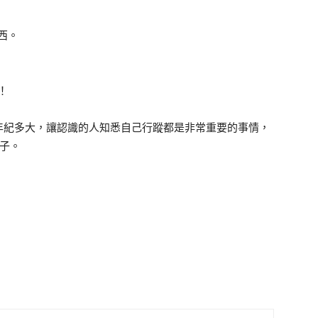
西。
！
年紀多大，讓認識的人知悉自己行蹤都是非常重要的事情，
例子。