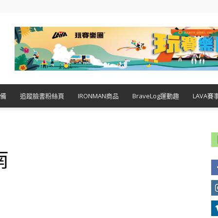
備
追蹤臉書粉絲頁
IRONMAN商品
BraveLog運動趣
LAVA賽
南