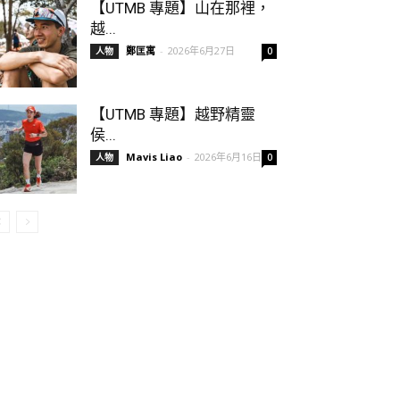
【UTMB 專題】山在那裡，
越...
鄭匡寓
-
2026年6月27日
人物
0
【UTMB 專題】越野精靈
侯...
Mavis Liao
-
2026年6月16日
人物
0