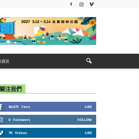
事資訊
關注我們
66,672
Fans
LIKE
0
Followers
FOLLOW
70
Videos
LIKE