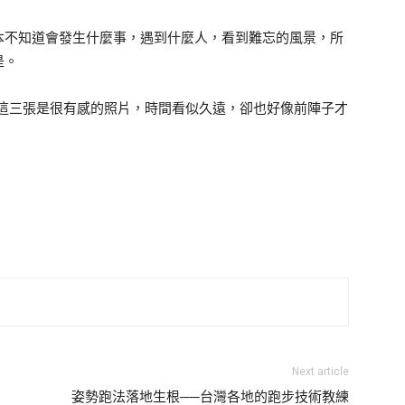
本不知道會發生什麼事，遇到什麼人，看到難忘的風景，所
是。
，這三張是很有感的照片，時間看似久遠，卻也好像前陣子才
Next article
姿勢跑法落地生根──台灣各地的跑步技術教練