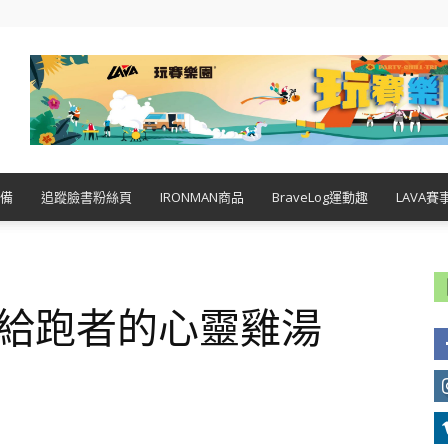
備
追蹤臉書粉絲頁
IRONMAN商品
BraveLog運動趣
LAVA賽
─給跑者的心靈雞湯