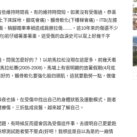
有些維持時間長，有的維持時間短，如果沒有受傷過，恭喜
下床踩地，腳底會痛)、髕骨軟化(下樓梯會痛)、ITB(左膝
傷、騎腳踏車車禍造成肩膀拉傷……，這10年來的傷還不少
的)若仔細著墨著墨，這受傷的血淚史可以寫上好幾千字
過，問我怎麼好的？！以前馬拉松沒現在這麼多，前幾天看
馬拉松賽(2005-2008)，馬場上有很明顯的放暑假期(4月底
樣好的，髕骨軟化要強化股四頭肌，這就要勤勞一點，做復
操夜也操，在受傷中找出自己的身體狀態及運動模式，跑者
健療傷，三折肱成良醫，越來越了解自己。
問題，有時候反而還會因為受傷這件事，去證明自己更愛跑
爺想測試跑者堅不堅貞(好吧！我想這是自以為是的一廂情