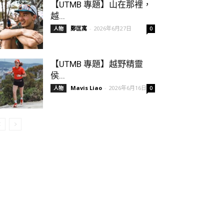
【UTMB 專題】山在那裡，
越...
鄭匡寓
-
2026年6月27日
人物
0
【UTMB 專題】越野精靈
侯...
Mavis Liao
-
2026年6月16日
人物
0