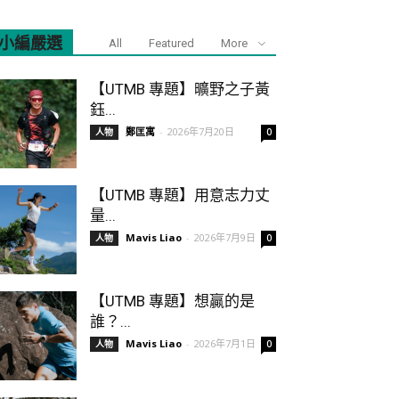
小編嚴選
All
Featured
More
【UTMB 專題】曠野之子黃
鈺...
鄭匡寓
-
2026年7月20日
人物
0
【UTMB 專題】用意志力丈
量...
Mavis Liao
-
2026年7月9日
人物
0
【UTMB 專題】想贏的是
誰？...
Mavis Liao
-
2026年7月1日
人物
0