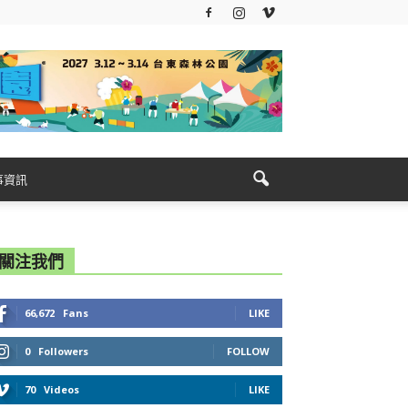
事資訊
關注我們
66,672
Fans
LIKE
0
Followers
FOLLOW
70
Videos
LIKE