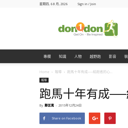
星期四, 6 8 月, 2026
Sign in / Join
Don1Don
動
一
動
專欄
知識
人物
越野跑
影音
裝
Home
報導
跑馬十年有成──給跑者的心...
報導
跑馬十年有成─
By
鄭匡寓
-
2015年12月24日
Share on Facebook