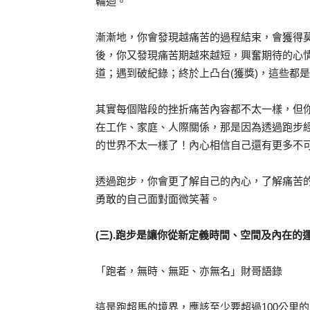
輪迴。
漸漸地，你會發現越痛苦的過程結束，會獲得
後，你又發現痛苦期越來越短，興奮期待的心
道；遇到破紀錄；終於上凸台(獲獎)，這些都
其實每個階段的挫折痛苦內容都不太一樣，但
在工作、家庭、人際關係，那是因為透過跑步
的世界不太一樣了！內心相信自己還有更多不
透過跑步，你會更了解自己的內心，了解痛苦
勇敢的自己面對面微笑著。
(三).跑步是讓你從新定義時間、空間及內在的
「跑者，無時、無距、亦無名」財哥語錄
這是跑超馬的境界，應該至少要超過100公里