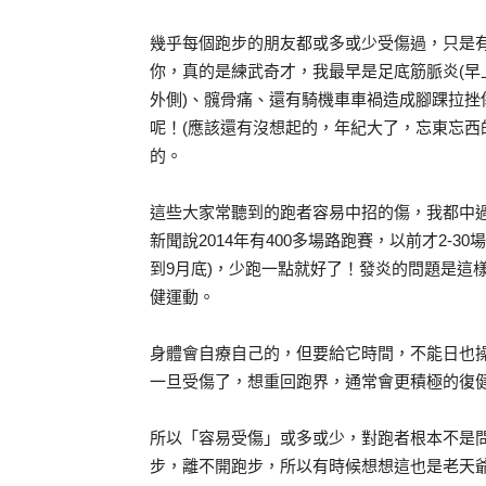
幾乎每個跑步的朋友都或多或少受傷過，只是
你，真的是練武奇才，我最早是足底筋脈炎(早上
外側)、髖骨痛、還有騎機車車禍造成腳踝拉挫
呢！(應該還有沒想起的，年紀大了，忘東忘西
的。
這些大家常聽到的跑者容易中招的傷，我都中
新聞說2014年有400多場路跑賽，以前才2-30場
到9月底)，少跑一點就好了！發炎的問題是這
健運動。
身體會自療自己的，但要給它時間，不能日也
一旦受傷了，想重回跑界，通常會更積極的復
所以「容易受傷」或多或少，對跑者根本不是
步，離不開跑步，所以有時候想想這也是老天