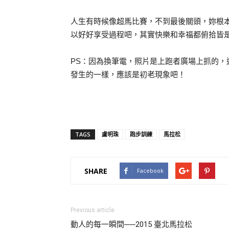
人生有時候像超馬比賽，不到最後關頭，妳根
以好好享受過程吧，其實快樂和幸福都俯拾皆
PS：因為換筆電，照片是上跑者廣場上抓的
發生的一樣，應該是初老現象吧！
TAGS
盧明珠
跑步訓練
馬拉松
SHARE
Facebook
Previous article
動人的每一瞬間──2015 臺北馬拉松