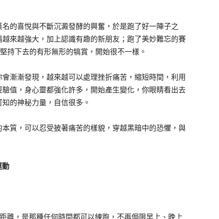
莫名的喜悅與不斷沉澱發酵的興奮，於是跑了好一陣子之
情越來越強大，加上認識有趣的新朋友；跑了美妙難忘的賽
是堅持下去的有形無形的犒賞，開始很不一樣。
你會漸漸發現，越來越可以處理挫折痛苦，縮短時間，利用
經驗值，身心靈都強化許多，開始產生變化，你眼睛看出去
可知的神秘力量，自信很多。
的本質，可以忍受披著痛苦的樣貌，穿越黑暗中的恐懼，與
運動
的距離，是那種任何時間都可以練跑，不再侷限早上、晚上