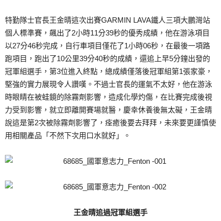
特勤隊士官長王金晴這次出賽GARMIN LAVA鐵人三項大鵬灣站
個人標準賽，飆出了2小時11分39秒的優秀成績，他在游泳項目
以27分46秒完成，自行車項目僅花了1小時06秒，在最後一項路
跑項目，跑出了10公里39分40秒的成績，還追上早5分鐘出發的
冠軍組選手，第3位進入終點，總成績僅落後冠軍組第1張家豪，
堅強的實力展現令人讚嘆。不過士官長的運氣不太好，他在游泳
時眼睛在被蛙鏡的除霧劑影響，造成化學灼傷，在比賽完成後視
力受到影響，就立即離開賽場就醫，慶幸休養後無太礙，王金晴
說這是第2次被除霧劑影響了，痊癒後要去拜拜，未來要更謹慎使
用相關產品「不然下次用口水就好」。
王金晴追過冠軍組選手