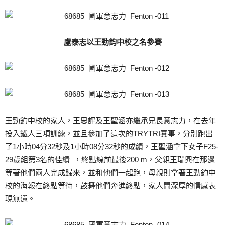
盧泰志以王勁鈞中校之名參賽
王勁鈞中校的家人，王思評及王聖涵亦繼承兄長意志力，在去年
投入鐵人三項訓練，並且參加了這次的TRYTRI賽事，分別跑出
了1小時04分32秒及1小時08分32秒的成績，王聖涵拿下女子F25-
29歲組第3名的佳績 ，終點線前最後200 m，父親王瑞興在那邊
等著他們兩人完成歸來，並和他們一起跑，母親則拿著王勁鈞中
校的海報在終點等待，鼓舞他們奔進終點，家人間深厚的情感表
現無遺。