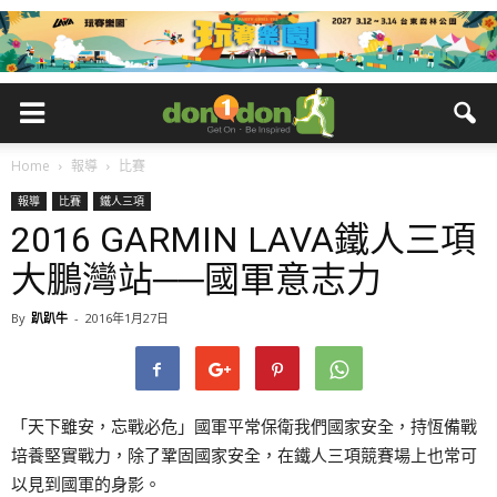
Home
報導
比賽
報導
比賽
鐵人三項
2016 GARMIN LAVA鐵人三項
大鵬灣站──國軍意志力
By
趴趴牛
-
2016年1月27日
「天下雖安，忘戰必危」國軍平常保衛我們國家安全，持恆備戰
培養堅實戰力，除了鞏固國家安全，在鐵人三項競賽場上也常可
以見到國軍的身影。