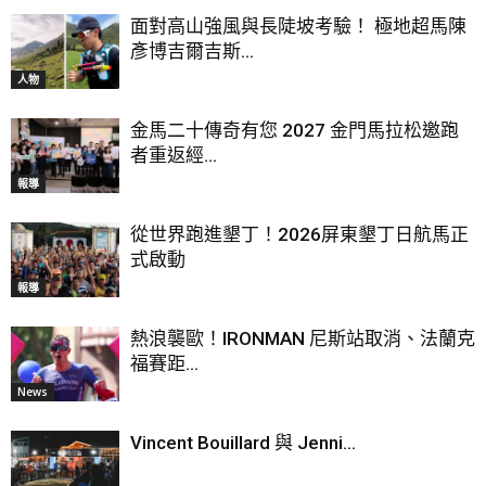
面對高山強風與長陡坡考驗！ 極地超馬陳
彥博吉爾吉斯...
人物
金馬二十傳奇有您 2027 金門馬拉松邀跑
者重返經...
報導
從世界跑進墾丁！2026屏東墾丁日航馬正
式啟動
報導
熱浪襲歐！IRONMAN 尼斯站取消、法蘭克
福賽距...
News
Vincent Bouillard 與 Jenni...