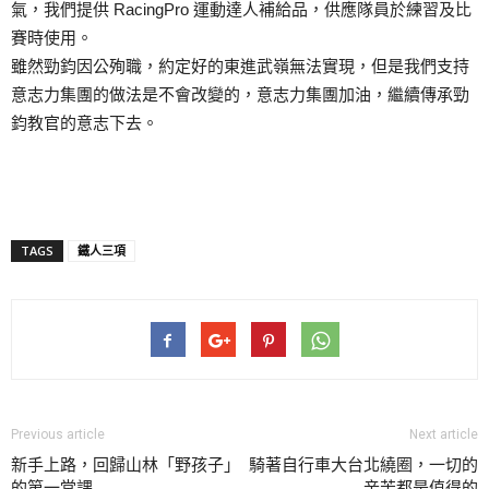
氣，我們提供 RacingPro 運動達人補給品，供應隊員於練習及比
賽時使用。
雖然勁鈞因公殉職，約定好的東進武嶺無法實現，但是我們支持
意志力集團的做法是不會改變的，意志力集團加油，繼續傳承勁
鈞教官的意志下去。
TAGS
鐵人三項
Previous article
Next article
新手上路，回歸山林「野孩子」
騎著自行車大台北繞圈，一切的
的第一堂課
辛苦都是值得的