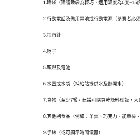
1.睡袋（建議睡袋為輕巧，適用溫度為0度~15
2.行動電話及備用電池或行動電源（參賽者必
3.指南針
4.哨子
5.頭燈及電池
6.水壺或水袋（補給站提供水及熱開水）
7.食物（至少7餐，建議可購買乾燥料理飯，大
8.其他副食品（例如：羊羹、巧克力、能量棒
9.手錶（或可顯示時間儀器）