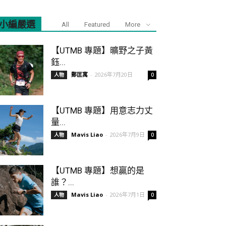
小編嚴選
All
Featured
More
【UTMB 專題】曠野之子黃
鈺...
鄭匡寓
-
2026年7月20日
人物
0
【UTMB 專題】用意志力丈
量...
Mavis Liao
-
2026年7月9日
人物
0
【UTMB 專題】想贏的是
誰？...
Mavis Liao
-
2026年7月1日
人物
0