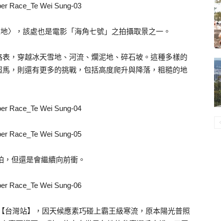
重地〉，該處也是電影「海角七號」之拍攝取景之一。
路表，穿越冰天雪地、河流、爛泥地、碎石坡。這種多樣的
超馬，則還有更多的挑戰，包括高度爬升與降落，粗糙的地
怕，但還是會繼續向前衝。
級馬拉松【台灣站】，因天候應素巧碰上霸王級寒流，原本陽光普照