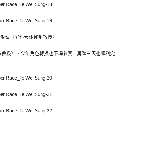
陳敏弘〈屏科大休運系教授〉
系教授〉，今年角色轉換也下場參賽，勇踏三天也順利完