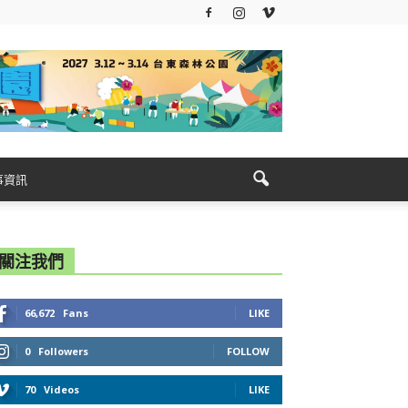
事資訊
關注我們
66,672
Fans
LIKE
0
Followers
FOLLOW
70
Videos
LIKE