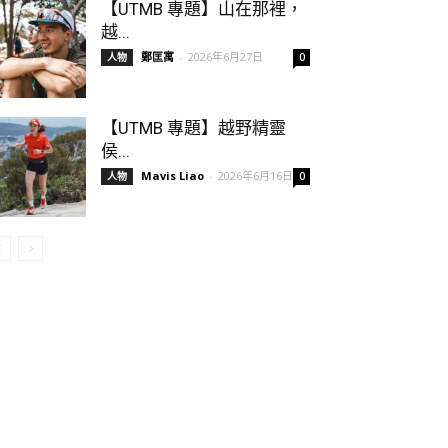
【UTMB 專題】山在那裡，
越...
鄭匡寓
-
2026年6月27日
人物
0
【UTMB 專題】越野精靈
侯...
Mavis Liao
-
2026年6月16日
人物
0