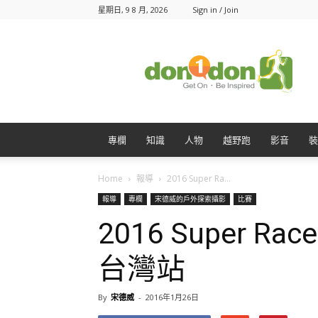
星期日, 9 8 月, 2026
Sign in / Join
Don1Don
動
一
動
專欄
知識
人物
越野跑
影音
裝
Home
報導
2016 Super Ra...
報導
專欄
宋德威的戶外探索攝影
比賽
2016 Super 
台灣站
By
宋德威
-
2016年1月26日