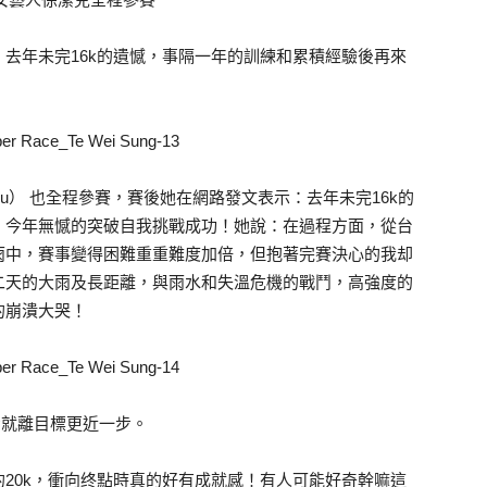
去年未完16k的遺憾，事隔一年的訓練和累積經驗後再來
Hsu） 也全程參賽，賽後她在網路發文表示：去年未完16k的
，今年無憾的突破自我挑戰成功！她說：在過程方面，從台
雨中，賽事變得困難重重難度加倍，但抱著完賽決心的我却
二天的大雨及長距離，與雨水和失溫危機的戰鬥，高強度的
的崩潰大哭！
步就離目標更近一步。
20k，衝向终點時真的好有成就感！有人可能好奇幹嘛這