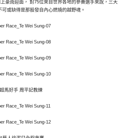
加上豪雨迎面， 對75位來自世界各地的參賽選手來說，三天
，不可或缺得是那股發自內心燃燒的越野魂。
超馬好手 周平記教練
女藝人徐潔兒全程參賽