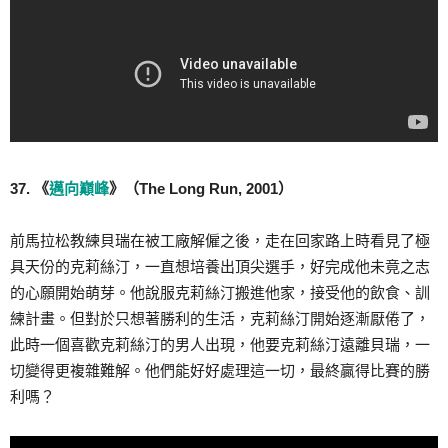
37. 《
邁向巔峰
》（The Long Run, 2001）
前馬拉松教練貝瑞在被工廠解僱之後，走在回家路上時看見了極
具天份的克莉絲汀，一直想培養出頂尖選手，好完成他未竟之志
的心願開始萌芽。他說服克莉絲汀搬進他家，接受他的飲食、訓
練計畫。但對於只想著勝利的生活，克莉絲汀開始逐漸厭倦了，
此時一個喜歡克莉絲汀的男人出現，他要克莉絲汀遠離貝瑞，一
切變得更複雜難解。他們能好好處理這一切，最終贏得比賽的勝
利嗎？