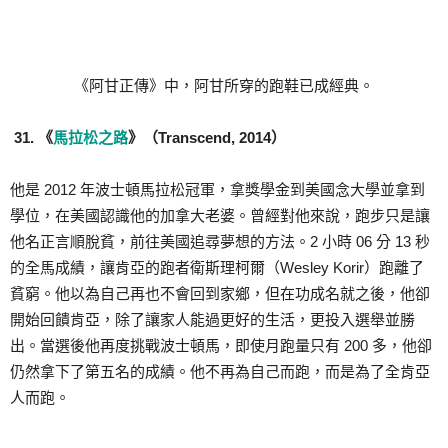
《阿甘正傳》中，阿甘所穿的跑鞋已成經典。
31. 《
馬拉松之路
》（Transcend, 2014）
他是 2012 年波士頓馬拉松冠軍，拿獎學金到美國念大學並拿到
學位，在美國認識他的加拿大老婆。曾經對他來說，跑步只是讓
他名正言順脫貧，前往美國追尋夢想的方法。2 小時 06 分 13 秒
的全馬成績，讓肯亞的跑者衛斯理柯爾（Wesley Korir）跑離了
貧窮。他以為自己再也不會回到家鄉，但在功成名就之後，他卻
開始回饋肯亞，除了讓家人能過更好的生活，更投入選舉並勝
出。當選後他再度挑戰波士頓馬，即使月跑量只有 200 多，他卻
仍然拿下了第五名的成績。他不再為自己而跑，而是為了全肯亞
人而跑。