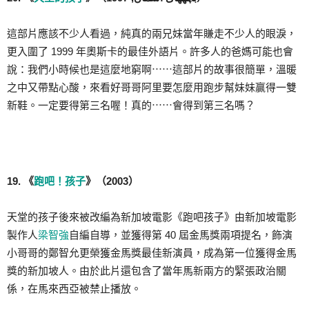
這部片應該不少人看過，純真的兩兄妹當年賺走不少人的眼淚，
更入圍了 1999 年奧斯卡的最佳外語片。許多人的爸媽可能也會
說：我們小時候也是這麼地窮啊⋯⋯這部片的故事很簡單，溫暖
之中又帶點心酸，來看好哥哥阿里要怎麼用跑步幫妹妹贏得一雙
新鞋。一定要得第三名喔！真的⋯⋯會得到第三名嗎？
19. 《
跑吧！孩子
》（2003）
天堂的孩子後來被改編為新加坡電影《跑吧孩子》由新加坡電影
製作人
梁智強
自編自導，並獲得第 40 屆金馬獎兩項提名，飾演
小哥哥的鄭智允更榮獲金馬獎最佳新演員，成為第一位獲得金馬
獎的新加坡人。由於此片還包含了當年馬新兩方的緊張政治關
係，在馬來西亞被禁止播放。