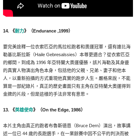
14. 《
耐力
》（Endurance ,1999）
要完美詮釋一位衣索匹亞的馬拉松跑者和奧運冠軍，還有誰比海
勒基比斯拉斯（Haile Gebresalssies）本尊更適合？從衣索匹亞
的鄉間，到成為 1996 年亞特蘭大奧運優勝，該片海勒及其身邊
的真實人物演出角色本身，包括他的父親、兄弟、妻子和他本
人，以重新拍攝的方式重現他真實的跑步人生。嚴格來說，不能
算是一部紀錄片，真正的歷史畫面只有主角在亞特蘭大奧運得到
金牌的片段，但是這樣的手法非常有意思。
13. 《
英雄使命
》（On the Edge, 1986）
本片主角由真正的跑者布魯斯德恩（Bruce Dern）演出，故事講
述一位已 44 歲的長跑選手，在一業餘賽中因不公平的判決而被