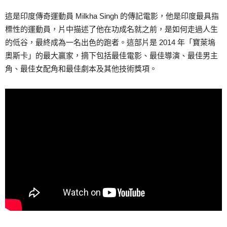
這是印度傳奇運動員 Milkha Singh 的傳記電影，他是印度最具指
標性的運動員，片中描述了他在功成名就之前，是如何走過人生
的低谷，最終成為一名出色的跑者。這部片是 2014 年「寶萊塢
奧斯卡」的最大贏家，摘下包括最佳電影、最佳導演、最佳男主
角、最佳女配角和最佳劇本及其他技術獎項。