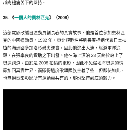
越肉體痛苦下的堅持。
35. 《
一個人的奧林匹克
》（2008）
這部電影改編自運動員劉長春的真實故事，他是首位參加奧林匹
克的中國運動員。1932 年，東北短跑名將劉長春拒絕代表日本扶
植的滿洲國參加洛杉磯奧運會，因此他逃出大連，躲避軍隊追
殺，在張學良的資助之下出發。他在海上漂泊 23 天終於站上了
奧運跑道。由於是 2008 拍攝的電影，因此不免俗地將奧運的情
節扣回真實世界，而顯得過度歌頌國族主義了些。但即使如此，
也無損電影彰顯所有運動員共有的，那份堅持到底的毅力。