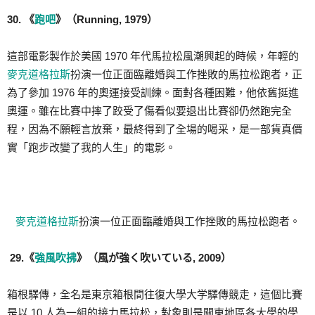
30. 《
跑吧
》（Running, 1979）
這部電影製作於美國 1970 年代馬拉松風潮興起的時候，年輕的
麥克道格拉斯
扮演一位正面臨離婚與工作挫敗的馬拉松跑者，正
為了參加 1976 年的奧運接受訓練。面對各種困難，他依舊挺進
奧運。雖在比賽中摔了跤受了傷看似要退出比賽卻仍然跑完全
程，因為不願輕言放棄，最終得到了全場的喝采，是一部貨真價
實「跑步改變了我的人生」的電影。
麥克道格拉斯
扮演一位正面臨離婚與工作挫敗的馬拉松跑者。
29.《
強風吹拂
》（風が強く吹いている, 2009）
箱根驛傳，全名是東京箱根間往復大學大学驛傳競走，這個比賽
是以 10 人為一組的接力馬拉松，對象則是關東地區各大學的學