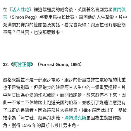
在《
活人甡吃
》裡逃離殭屍的威脅後，英國著名喜劇男星
賽門佩
吉
（Simon Pegg）將要用馬拉松比賽，贏回他的人生摯愛。片中
充滿關於賽跑的雙關語及笑話，看完會覺得：跑馬拉松有那麼簡
單嗎？但其實，也沒那麼難啦！
32.《
阿甘正傳
》（Forrest Gump, 1994）
嚴格來說並不是一部跑步電影，跑步的份量或許在電影裡的比重
也不是特別重。但是跑步的確是阿甘人生中的一個重要過程。片
中阿甘因為心愛的珍妮離開，而開始跑步，愈來愈停不下來，因
此一不做二不休地踏上跑遍美國的旅程，並吸引了媒體注意更有
了成群的追隨者。因為這部片太過經典，Nike 還因此出了一雙被
推崇為「阿甘鞋」經典跑步鞋，
湯姆漢克斯
更因為生動詮釋該
角，獲得 1995 年的奧斯卡最佳男主角。