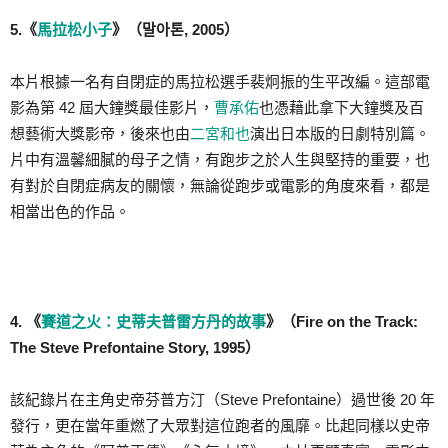
5.《
馬拉松小子
》（말아톤, 2005）
本片根據一名有自閉症的馬拉松選手裴炯振的生平改編。這部電
影為第 42 屆大鐘獎最佳影片，
曹承佑
也憑藉此拿下大鐘獎及百
想藝術大獎影帝，後來也由
二宮和也
演出日本版的日劇特別篇。
片中有溫馨細膩的母子之情，有跑步之於人生與堅持的重要，也
有對於自閉症病友的關懷，無論從跑步或電影的角度來看，都是
相當出色的作品。
4. 《
賽道之火：史蒂夫普雷方丹的故事
》（Fire on the Track:
The Steve Prefontaine Story, 1995）
該紀錄片在主角史帝芬普方汀（Steve Prefontaine）過世後 20 年
發行，更在當年重燃了大眾對這位跑者的風靡。比起同樣以史帝