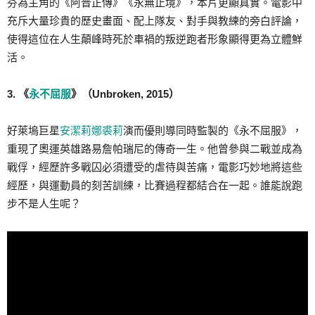
芬為主角的《阿普正傳》《永無止境》，本片更顯真實。電影中
充斥大量珍貴的歷史畫面、配上隊友、對手與教練的旁白評論，
使得這位在人生顛峰時死於車禍的叛逆跑者形象顯得更為立體鮮
活。
3. 《
永不屈服
》（Unbroken, 2015）
好萊塢巨星
安潔莉娜裘莉
演而優則導同時監製的《永不屈服》，
重現了奧運英雄路易詹帕瑞尼的傳奇一生。他曾參與二戰並成為
戰俘，經歷許多戰囚必須遭受的虐待與苦痛，電影巧妙地將這些
經歷，與運動員的刻苦訓練，比賽過程都結合在一起。誰能說跑
步不是人生呢？