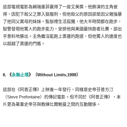
這部電視電影為賴瑞墨菲贏得了一座艾美獎，他飾演的主角彼
得，因犯下殺父之罪入獄服刑，但他殺父的原因卻是因父親強暴
了他同父異母的妹妹。監獄裡生活孤獨，他大半時間都在跑步，
獄警發現他驚人的跑步能力，安排他與美國最快跑者比賽，卻出
乎意料地勝出。主角雖沒能跑上奧運的跑道，但他驚人的速度也
以超越了奧運的門檻。
6. 《
永無止境
》（Without Limits,1998）
這部在《阿普正傳》上映後一年發行，同樣是史帝芬普方汀
（Steve Prefontaine）的傳記電影。但不同於《阿普正傳》，本
片更為著重史帝芬與教練比爾鮑曼之間的互動關係。