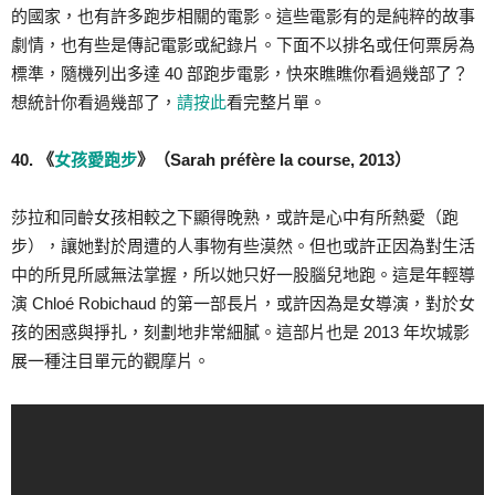
的國家，也有許多跑步相關的電影。這些電影有的是純粹的故事
劇情，也有些是傳記電影或紀錄片。下面不以排名或任何票房為
標準，隨機列出多達 40 部跑步電影，快來瞧瞧你看過幾部了？
想統計你看過幾部了，
請按此
看完整片單。
40. 《
女孩愛跑步
》（Sarah préfère la course, 2013）
莎拉和同齡女孩相較之下顯得晚熟，或許是心中有所熱愛（跑
步），讓她對於周遭的人事物有些漠然。但也或許正因為對生活
中的所見所感無法掌握，所以她只好一股腦兒地跑。這是年輕導
演 Chloé Robichaud 的第一部長片，或許因為是女導演，對於女
孩的困惑與掙扎，刻劃地非常細膩。這部片也是 2013 年坎城影
展一種注目單元的觀摩片。