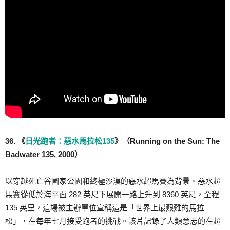
36. 《
日光跑者：惡水馬拉松135
》（Running on the Sun: The
Badwater 135, 2000）
以穿越死亡谷國家公園和終極沙漠的惡水超馬賽為背景。惡水超
馬賽從低於海平面 282 英尺下展開一路上升到 8360 英尺，全程
135 英里，這場被主辦單位宣稱這是「世界上最艱難的馬拉
松」，在毎年七月接受跑者的挑戰。該片記錄了人類意志的在超