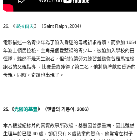
26. 《
聖拉爾夫
》（Saint Ralph ,2004）
電影描述一名青少年為了陷入昏迷的母親祈求奇蹟，而參加 1954
年波士頓馬拉松。主角是個愛惹禍的青少年，被迫加入學校的田
徑隊，雖然不是天生跑者，但他持續努力練習並聽從曾是馬拉松
跑者的父親指導 。比賽最終獲得了第二名，他將獎牌獻給昏迷的
母親，同時，奇蹟也出現了。
25.《
光腳的基豐
》（맨발의 기봉이, 2006）
本片根據紀錄片的真實故事所改編。基豐因曾患重病，因此雖然
生理年齡已經 40 歲，卻仍只有 8 歲孩童的智商。他常常在村子