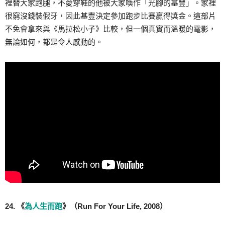
裡替大家跑腿，不愛穿鞋的他被大家喚作「光腳的基豐」。家裡
很窮沒錢裝假牙，因此基豐決定參加跑步比賽贏得獎金。這部片
不免會拿來與《馬拉松小子》比較，但一個真實而溫暖的電影，
無論如何，都是令人感動的。
24. 《
為人生而跑
》（Run For Your Life, 2008）