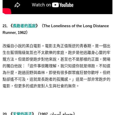
21. 《
長跑者的孤寂
》（The Loneliness of the Long Distance
Runner, 1962）
改編自小說的黑白電影。電影主角正值叛逆的青春期，是一個出
生在藍領階級氣氛也不太歡樂的家庭，跑步是他逃離身心靈的牢
籠方法。但是即使跑步對他來說，甚至也不是那樣的正面，開場
的獨白他說：「這件事很難理解，我只知道你就是得跑，不知道
為什麼，跑過田野與森林，即使有很多群眾瘋狂替你歡呼，但終
點卻遙不可及，這就是長跑者的孤獨感。」這是一部非常跑步的
電影，但更多的或許是對人生與社會的無奈。
20. 《
天堂的孩子
》（بچههای آسمان, 1997）