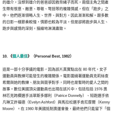
的雄介，沒想到雄介的爸爸卻因救奈緒子而死，兩個主角之間產
生帶有恨意、敵意、尊敬、彆扭等的複雜情感，但在「跑步」之
中，他們逐漸領略人生、世界、與對方，因此漸漸和解。跟多數
的日影一樣節奏較慢，情節也較為平淡，但是卻將跑步與人生、
跑步與感情的深刻，描繪地淋漓盡致。
10. 《
個人最佳
》（Personal Best, 1982）
這是一部十分爭議的電影，因為該片真實點出在 80 年代，女子
運動員與教練可能發生的複雜關係。電影圍繞著運動員克莉絲查
希爾與她的教練、朋友與競爭對手，同時也是暫時的愛人之間的
故事。數位美國頂尖運動員也出現在該片中，包括包括 1976 奧
林匹克跨欄選手派翠斯多娜利（Patrice Donnelly）、短跑選手依
凡琳艾許福德（Evelyn Ashford）與馬拉松選手肯尼摩爾（Kenny
Moore）。在 1980 年美國抵制奧運會後，最終他們只能留下「個