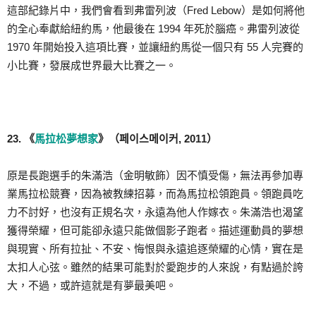
這部紀錄片中，我們會看到弗雷列波（Fred Lebow）是如何將他
的全心奉獻給紐約馬，他最後在 1994 年死於腦癌。弗雷列波從
1970 年開始投入這項比賽，並讓紐約馬從一個只有 55 人完賽的
小比賽，發展成世界最大比賽之一。
23. 《
馬拉松夢想家
》（페이스메이커, 2011）
原是長跑選手的朱滿浩（金明敏飾）因不慎受傷，無法再參加專
業馬拉松競賽，因為被教練招募，而為馬拉松領跑員。領跑員吃
力不討好，也沒有正規名次，永遠為他人作嫁衣。朱滿浩也渴望
獲得榮耀，但可能卻永遠只能做個影子跑者。描述運動員的夢想
與現實、所有拉扯、不安、悔恨與永遠追逐榮耀的心情，實在是
太扣人心弦。雖然的結果可能對於愛跑步的人來說，有點過於誇
大，不過，或許這就是有夢最美吧。