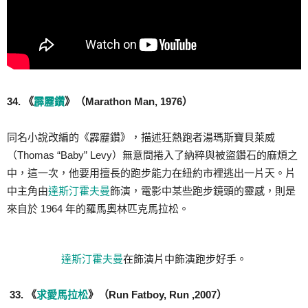
34. 《
霹靂鑽
》（Marathon Man, 1976）
同名小說改編的《霹靂鑽》，描述狂熱跑者湯瑪斯寶貝萊威
（Thomas “Baby” Levy）無意間捲入了納粹與被盜鑽石的麻煩之
中，這一次，他要用擅長的跑步能力在紐約市裡逃出一片天。片
中主角由
達斯汀霍夫曼
飾演，電影中某些跑步鏡頭的靈感，則是
來自於 1964 年的羅馬奧林匹克馬拉松。
達斯汀霍夫曼
在飾演片中飾演跑步好手。
33. 《
求愛馬拉松
》（Run Fatboy, Run ,2007）