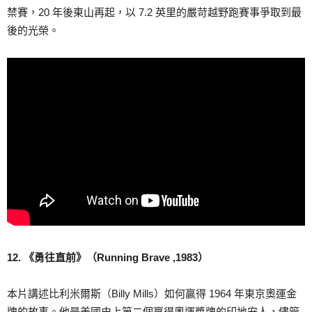
禁賽，20 年後東山再起，以 7.2 英里的嚴苛越野跑賽事爭取到最
後的光榮。
12. 《勇往直前》（Running Brave ,1983）
本片講述比利米爾斯（Billy Mills）如何贏得 1964 年東京奧運金
牌的故事。他是美國史上第二個贏得奧運獎牌的印地安人，儘管