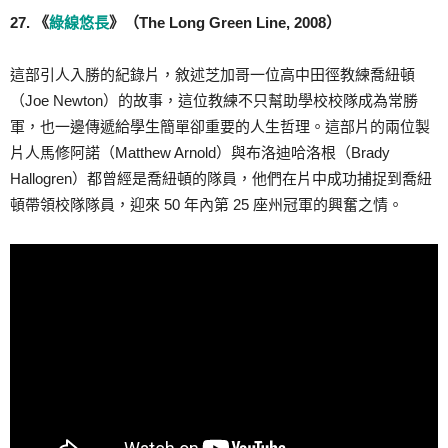
27. 《
綠線悠長
》（The Long Green Line, 2008）
這部引人入勝的紀錄片，敘述芝加哥一位高中田徑教練喬紐頓
（Joe Newton）的故事，這位教練不只幫助學校校隊成為常勝
軍，也一邊傳遞給學生簡單卻重要的人生哲理。這部片的兩位製
片人馬修阿諾（Matthew Arnold）與布洛迪哈洛根（Brady
Hallogren）都曾經是喬紐頓的隊員，他們在片中成功捕捉到喬紐
頓帶領校隊隊員，迎來 50 年內第 25 座州冠軍的興奮之情。