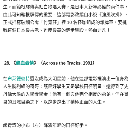
生。而箱根驛傳與紅白歌唱大賽，是日本人新年必備的兩件事，
由此可知箱根驛傳的重要。這部電影改編自小說《強風吹拂》，
正式描寫破爛公寓「竹青莊」裡 10 名怪咖組成的雜牌軍，要挑
戰這個日本最古老、難度最高的跑步聖殿，熱血非凡！
28. 《
熱血豪情
》（Across the Tracks, 1991）
在
布萊德彼特
還沒成為大明星前，他在這部電影裡演出一位身為
人生勝利組的哥哥：既是好學生又是學校田徑明星，還得到了史
丹佛大學的入學獎學金！他有一個與他完全相反的弟弟，但在哥
哥的耳濡目染之下，以跑步跑出了積極正面的人生。
超青澀的小布（左）飾演年輕的田徑好手。