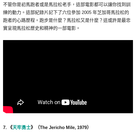
不管你是初馬跑者或是馬拉松老手，這部電影都可以讓你找到訓
練的動力。這部紀錄片記下了六位參加 2005 年芝加哥馬拉松的
跑者的心路歷程。跑步是什麼？馬拉松又是什麼？這或許是最忠
實呈現馬拉松歷史和精神的一部電影。
7. 《
天牢勇士
》（The Jericho Mile, 1979）