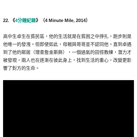
22. 《
4分鐘紀錄
》（4 Minute Mile, 2014）
高中生卓生在貧民區，他的生活就是在貧困之中掙扎，跑步則是
他唯一的發洩。但即使如此，母親與哥哥並不認同他。直到卓遇
到了他的鄰居（理查詹金斯飾），一個過氣的田徑教練，潛力才
被發現，兩人也在逐漸在彼此身上，找到生活的重心，改變更影
響了對方的生命。