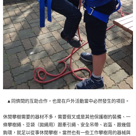
▲同儕間的互助合作，也是在戶外活動當中必然發生的項目。
休閒攀樹需要的器材不多，需要假叉或是其他保護樹的裝備、一
條攀樹繩、豆袋（拋繩用）跟牽引繩、安全吊帶、岩盔、跟幾個
鉤環，就足以從事休閒攀樹。當然也有一些工作攀樹用的器械與