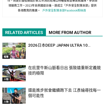
作，而更於服役期間於新北市消防局海山特種搜救暨專責救護隊，參與各
項搶救工作。2013年自英國返台後，遂成立「戶外安全對策本部」提供
各項教育的推廣。
戶外安全對策本部Facebook粉絲頁
RELATED ARTICLES
MORE FROM AUTHOR
2026日本DEEP JAPAN ULTRA 10...
報導
在庇里牛斯山脈看日出 張致遠重新定義競
技的極限
人物
還能進步就會繼續跑下去 江彥綸尋找每一
個可能性
人物