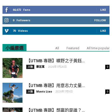
66,672
Fans
LIKE
0
Followers
FOLLOW
70
Videos
LIKE
小編嚴選
All
Featured
All time popular
【UTMB 專題】曠野之子黃鈺...
鄭匡寓
-
2026年7月20日
人物
0
【UTMB 專題】用意志力丈量...
Mavis Liao
-
2026年7月9日
人物
0
【UTMB 專題】想贏的是誰？...