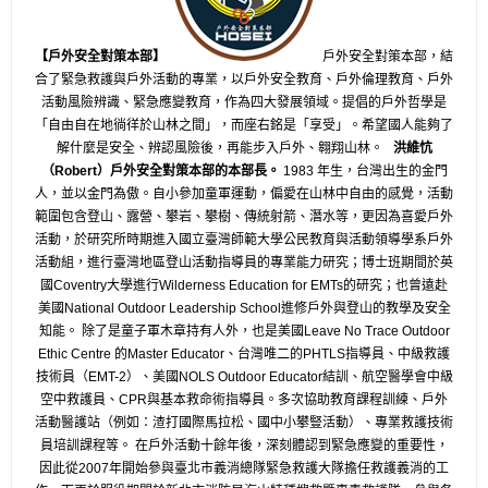
【戶外安全對策本部】
戶外安全對策本部，結
合了緊急救護與戶外活動的專業，以戶外安全教育、戶外倫理教育、戶外
活動風險辨識、緊急應變教育，作為四大發展領域。提倡的戶外哲學是
「自由自在地徜徉於山林之間」，而座右銘是「享受」。希望國人能夠了
解什麼是安全、辨認風險後，再能步入戶外、翱翔山林。
洪維忼
（Robert）戶外安全對策本部的本部長。
1983 年生，台灣出生的金門
人，並以金門為傲。自小參加童軍運動，偏愛在山林中自由的感覺，活動
範圍包含登山、露營、攀岩、攀樹、傳統射箭、潛水等，更因為喜愛戶外
活動，於研究所時期進入國立臺灣師範大學公民教育與活動領導學系戶外
活動組，進行臺灣地區登山活動指導員的專業能力研究；博士班期間於英
國Coventry大學進行Wilderness Education for EMTs的研究；也曾遠赴
美國National Outdoor Leadership School進修戶外與登山的教學及安全
知能。 除了是童子軍木章持有人外，也是美國Leave No Trace Outdoor
Ethic Centre 的Master Educator、台灣唯二的PHTLS指導員、中級救護
技術員（EMT-2）、美國NOLS Outdoor Educator結訓、航空醫學會中級
空中救護員、CPR與基本救命術指導員。多次協助教育課程訓練、戶外
活動醫護站（例如：渣打國際馬拉松、國中小攀豎活動）、專業救護技術
員培訓課程等。 在戶外活動十餘年後，深刻體認到緊急應變的重要性，
因此從2007年開始參與臺北市義消總隊緊急救護大隊擔任救護義消的工