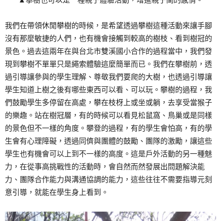
我們在帶領休閒攀樹的時候，是希望透過攀樹這種活動來讓手腳
沒有那麼敏捷的人們，也有機會接觸到較高的樹枝、看到樹冠的
景色。過去這兩年在與台北市雙溪國小合作的過程當中，我們發
現到攀樹不單單只是繩索體驗這麼簡單而已。我們在攀樹前，透
過引導讓參與的學生理解、尊敬我們要爬的大樹，也透過引導讓
學生知道上樹之後有哪些東西可以看、可以玩。攀樹的過程，我
們鼓勵學生多停留在高處，攀在枝枒上或坐或躺，去享受當猴子
的樂趣。站在樹冠層，有的時候可以看見松鼠窩、鳥巢或是同樣
的景色但不一樣的角度。攀登的過程，有的學生會怕高，有的學
生會有心理障礙，透過同儕與團體的鼓勵、團隊的激勵，讓這些
學生也有機會可以上到不一樣的高度。這是戶外活動的另一種魅
力，在從事高挑戰性的活動時，會自然而然發展出問題解決能
力、團隊合作能力與溝通協調的能力，這些往往不需要指導元刻
意引導，就能在學生身上看到。