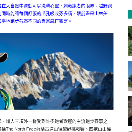
是在大自然中運動可以洗滌心靈，刺激跑者的眼界。越野跑
的同時能讓每個舒張的毛孔吸收芬多精，眼前盡是山林美
和平地跑步截然不同的豐富感官饗宴。
松、鐵人三項外一樣受到許多跑者歡迎的主流跑步賽事之
he North Face荷蘭古道山徑越野挑戰賽、四獸山山徑