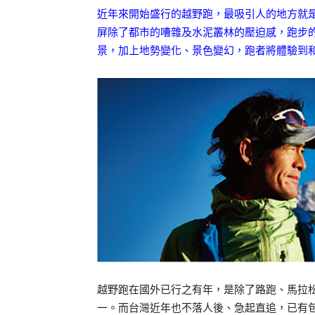
近年來開始盛行的越野跑，最吸引人的地方就
屏除了都市的嘈雜及水泥叢林的壓迫感，跑步
景，加上地勢變化、景色變幻，跑者將體驗到
越野跑在國外已行之有年，是除了路跑、馬拉
一。而台灣近年也不落人後、急起直追，已有包括T