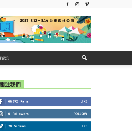
事資訊
關注我們
66,672
Fans
LIKE
0
Followers
FOLLOW
70
Videos
LIKE