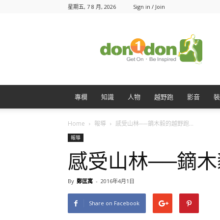
星期五, 7 8 月, 2026
Sign in / Join
Don1Don
動
一
動
專欄
知識
人物
越野跑
影音
裝
Home
報導
感受山林──鏑木毅的越野跑...
報導
感受山林──鏑
By
鄭匡寓
-
2016年4月1日
Share on Facebook