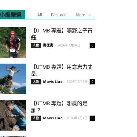
小編嚴選
All
Featured
More
【UTMB 專題】曠野之子黃
鈺...
鄭匡寓
-
2026年7月20日
人物
0
【UTMB 專題】用意志力丈
量...
Mavis Liao
-
2026年7月9日
人物
0
【UTMB 專題】想贏的是
誰？...
Mavis Liao
-
2026年7月1日
人物
0