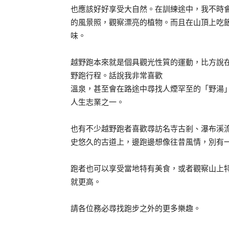
也應該好好享受大自然。在訓練途中，我不時
的風景照，觀察漂亮的植物。而且在山頂上吃
味。
越野跑本來就是個具觀光性質的運動，比方說
野跑行程。話說我非常喜歡
溫泉，甚至會在路途中尋找人煙罕至的「野湯
人生志業之一。
也有不少越野跑者喜歡尋訪名寺古剎、瀑布溪
史悠久的古道上，邊跑邊想像往昔風情，別有
跑者也可以享受當地特有美食，或者觀察山上
就更高。
請各位務必尋找跑步之外的更多樂趣。