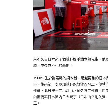
前不久自日本來了個越野好手鏑木毅先生，他參賽20
績，並造成不小的轟動。
1968年生於群馬縣的鏑木毅，是越野跑的日
手，後來第一次參加越野跑就獲得冠軍，便轉
連霸，北丹澤十二小時山岳耐久賽二連霸、四次
內就稱霸日本國內三大賽事（日本山岳耐久賽
王。