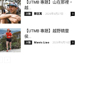
【UTMB 專題】山在那裡，
越...
鄭匡寓
-
2026年6月27日
人物
0
【UTMB 專題】越野精靈
侯...
Mavis Liao
-
2026年6月16日
人物
0