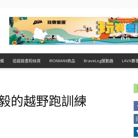
備
追蹤臉書粉絲頁
IRONMAN商品
BraveLog運動趣
LAVA賽
木毅的越野跑訓練