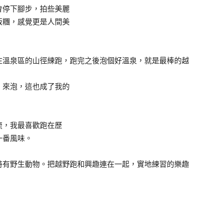
會停下腳步，拍些美麗
飯糰，感覺更是人間美
在溫泉區的山徑練跑，跑完之後泡個好溫泉，就是最棒的越
」來泡，這也成了我的
流，我最喜歡跑在歷
一番風味。
特有野生動物。把越野跑和興趣連在一起，實地練習的樂趣