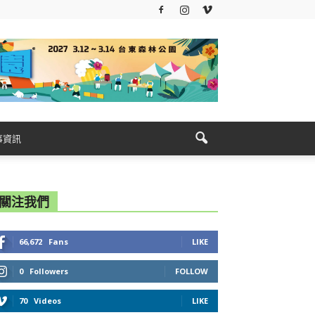
事資訊
關注我們
66,672
Fans
LIKE
0
Followers
FOLLOW
70
Videos
LIKE