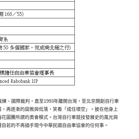
教練、國際裁判，直至1993年離開台灣，至北京開創自行車
盛，再逐漸的腐敗與低落，笑看「成住壞空」。披在他身上
梅花圖騰所謂的奧會模式。台灣自行車競技發展史的風光與
灑自若的不再插手現今中華民國自由車協會的任何事。