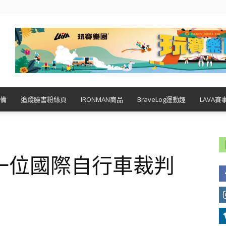
備
追蹤臉書粉絲頁
IRONMAN商品
BraveLog運動趣
LAVA賽
一位國際自行車裁判