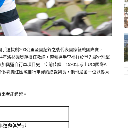
國手選拔創200公里全國紀錄之後代表國家征戰國際賽，
984年洛杉磯奧運擔任敎練，帶領選手李福祥於爭先賽分別擊
奧運自行車項目史上空前佳績。1990年考上UCI國際A
至今多次擔任國際自行車賽的總裁判長，他也是第一位以優秀
有來者能超越。