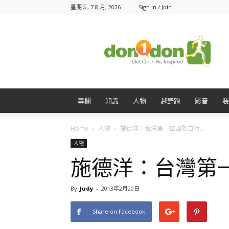
星期五, 7 8 月, 2026
Sign in / Join
Don1Don
動
一
動
專欄
知識
人物
越野跑
影音
裝
Home
人物
施德洋：台灣第一位國際自行...
人物
施德洋：台灣第
By
Judy
-
2013年2月20日
Share on Facebook