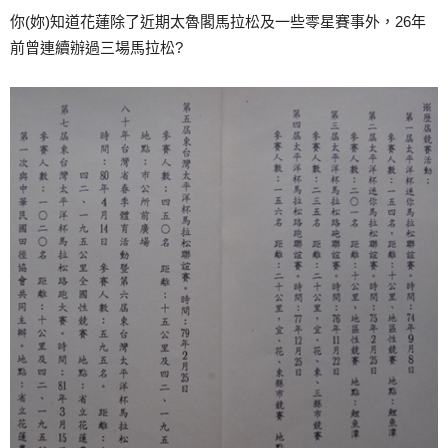
你(妳)知道花蓮除了近期太魯閣馬拉松及一些零星賽事外，26年
前曾連續辦過三場馬拉松?