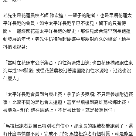
老先生是花蓮農校老師 陳宏迪，一輩子的跑者，也是早期花蓮太
平洋長跑的會員，如今太平洋長跑早已不復見，留下的只有傳
聞。一邊談起花蓮太平洋長跑的歷史，那個見證台灣早期長跑運
動發展的年代，老先生彷彿喚起硬碟中那塵封許久的檔案，精神
抖擻地說著:
「當時在花蓮市公所集合，跑往海邊或山邊; 也由花蓮橋頭跑往東
海岸或193縣道; 或從花蓮農校沿著建國路跑往水源地，沿路也沒
什麼人」
「太平洋長跑會員到台東出賽，拿了許多獎項; 不只是參加附近賽
事，比較不同的是也會去遠道，甚至坐飛機到高雄蔦松鄉比賽，
被譏為–肖仔; 跑在馬路上，不是被比贊，就是被罵肖仔」
｢馬拉松跑者對自己特別地有信心，那麼長的距離都能跑到了，還
有什麼事情做不到，完成不了的; 馬拉松跑者有個特質，就是能堅