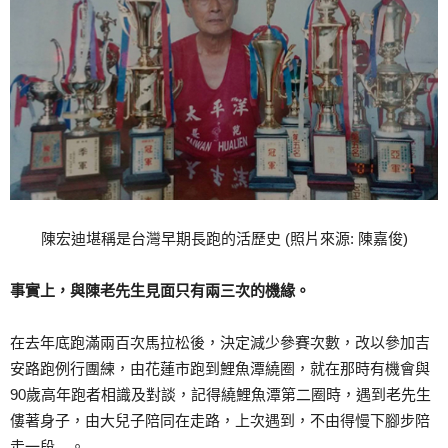
陳宏迪堪稱是台灣早期長跑的活歷史 (照片來源: 陳嘉俊)
事實上，與陳老先生見面只有兩三次的機緣。
在去年底跑滿兩百次馬拉松後，決定減少參賽次數，改以參加吉
安路跑例行團練，由花蓮市跑到鯉魚潭繞圈，就在那時有機會與
90歲高年跑者相識及對談，記得繞鯉魚潭第二圈時，遇到老先生
僂著身子，由大兒子陪同在走路，上次遇到，不由得慢下腳步陪
走一段…。