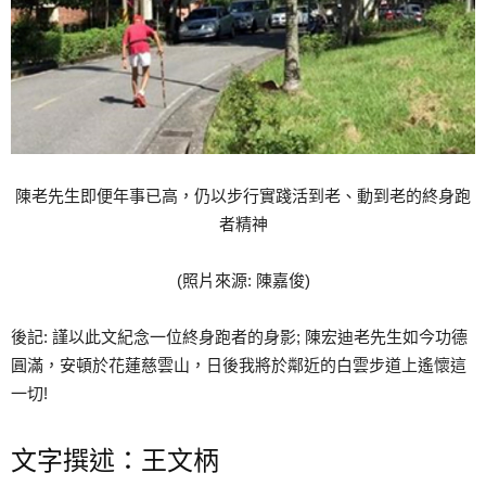
陳老先生即便年事已高，仍以步行實踐活到老、動到老的終身跑
者精神
(照片來源: 陳嘉俊)
後記: 謹以此文紀念一位終身跑者的身影; 陳宏迪老先生如今功德
圓滿，安頓於花蓮慈雲山，日後我將於鄰近的白雲步道上遙懷這
一切!
文字撰述：王文柄