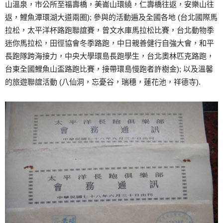
山溫泉，市公所至福壽橋，美崙山環繞，仁壽橋往返，安樂山往
返，鯉魚潭環湖大道兩圈); 參與的活動遍及全國各地 (台北國際馬
拉松，太平洋杯路跑聯誼賽，曾文水庫馬拉松比賽，台北動物季
迷你馬拉松，田徑協會冬季路跑，中日親善健行自強大會，和平
長跑隊跨海接力，中央大學環島長跑學生，台北奧林匹克路跑，
台東全國鯉魚山盃路跑比賽，接帶環島慢跑者許樹金); 以及溫馨
的旅遊聯誼活動 (八仙洞，忘憂谷，瑞穗，蓮花池，祥德寺).