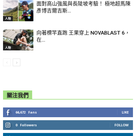
面對高山強風與長陡坡考驗！ 極地超馬陳
彥博吉爾吉斯...
人物
向著標竿直跑 王果穿上 NOVABLAST 6，
在...
人物
關注我們
66,672
Fans
LIKE
0
Followers
FOLLOW