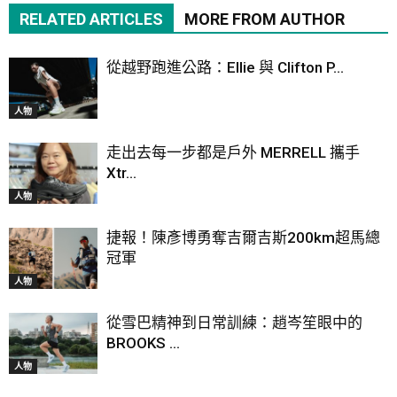
RELATED ARTICLES
MORE FROM AUTHOR
從越野跑進公路：Ellie 與 Clifton P...
人物
走出去每一步都是戶外 MERRELL 攜手
Xtr...
人物
捷報！陳彥博勇奪吉爾吉斯200km超馬總
冠軍
人物
從雪巴精神到日常訓練：趙岑笙眼中的
BROOKS ...
人物