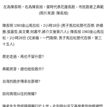
左為陳長明，右為陳長旭，當時代表花蓮長跑、市民跑者之典範
(照片來源: 陳長旭)
陳長明 1983金山馬拉松，2小時18分 (男子馬拉松歷代百傑: 許績
勝,張嘉哲,吳文騫,何盡平,蔣介文後第六人); 陳長旭 1983金山馬拉
松，2小時28分 (兄弟檔，一門兩傑; 男子馬拉松歷代百傑，第三
十五人)
歷史走過，再也不留什麼?
典範夙昔，總也給些啟示?
台灣的跑步傳承在那裡?
如何再現以往的榮耀?
陳老先生曾經踽踽獨行於人世，此刻我似乎又再度看到他眼裡閃