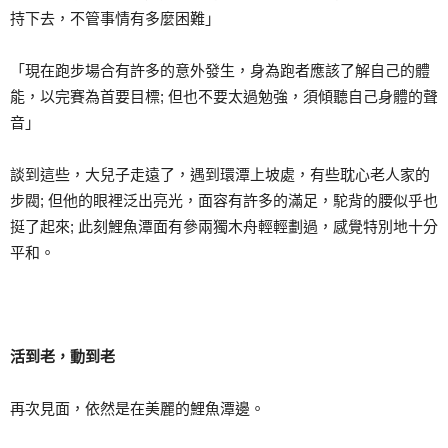
持下去，不管事情有多麼困難」
「現在跑步場合有許多的意外發生，身為跑者應該了解自己的體
能，以完賽為首要目標; 但也不要太過勉強，須傾聽自己身體的聲
音」
談到這些，大兒子走遠了，遇到環潭上坡處，有些耽心老人家的
步閥; 但他的眼裡泛出亮光，面容有許多的滿足，駝背的腰似乎也
挺了起來; 此刻鯉魚潭面有參兩獨木舟輕輕劃過，感覺特別地十分
平和。
活到老，動到老
再次見面，依然是在美麗的鯉魚潭邊。