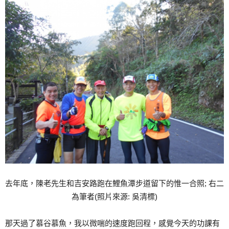
去年底，陳老先生和吉安路跑在鯉魚潭步道留下的惟一合照; 右二
為筆者(照片來源: 吳清標)
那天過了慕谷慕魚，我以微喘的速度跑回程，感覺今天的功課有