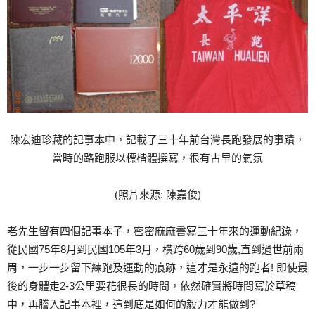
陳宏迪珍藏的記事本中，記載了三十年前台灣長跑發展的事蹟，
當時的路跑服以標楷體撰寫，很有古早的氣氛
(照片來源: 陳嘉俊)
老先生留有四個記事本子，密密麻麻書寫三十年來的運動紀錄，
從民國75年8月到民國105年3月，橫跨60歲到90歲,直到過世前兩
周，一步一步留下練跑及運動的痕跡，這才是永遠的跑者! 即使最
後的身體走2-3公里要花很長的時間，依然確實將時間寫於草稿
中，再謄入記事本裡，這到底是如何的毅力才能做到?