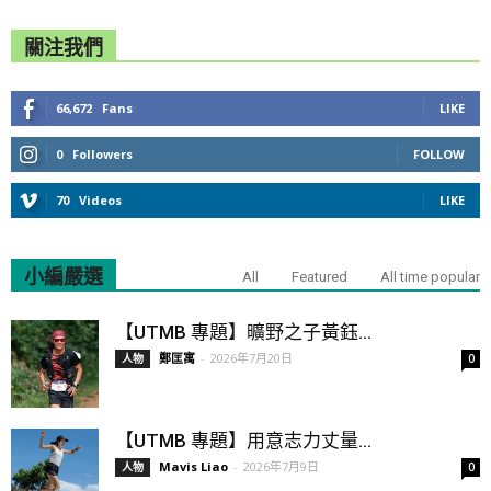
關注我們
66,672
Fans
LIKE
0
Followers
FOLLOW
70
Videos
LIKE
小編嚴選
All
Featured
All time popular
【UTMB 專題】曠野之子黃鈺...
鄭匡寓
-
2026年7月20日
人物
0
【UTMB 專題】用意志力丈量...
Mavis Liao
-
2026年7月9日
人物
0