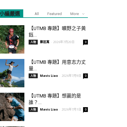
小編嚴選
All
Featured
More
【UTMB 專題】曠野之子黃
鈺...
鄭匡寓
-
2026年7月20日
人物
0
【UTMB 專題】用意志力丈
量...
Mavis Liao
-
2026年7月9日
人物
0
【UTMB 專題】想贏的是
誰？...
Mavis Liao
-
2026年7月1日
人物
0