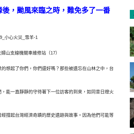
緣後，颱風來臨之時，難免多了一番
‬・夫婦山支線機關車維修站（17）
默的想起了你們，你們還好嗎？那些被遺忘在山林之中，台
們，能一直靜靜的守待著下一位訪客的到來，如同昔日燈火
曾經撐起台灣經濟奇蹟的歷史遺跡與故事。因為他們可能等