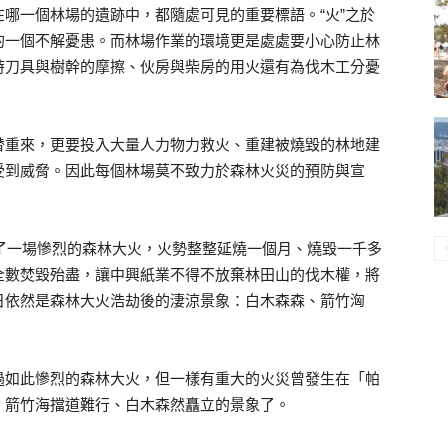
哪一個林場的遺跡中，都隨處可見的重要標語。“火”之於
的一個不解憂患。而林場作業的環境更是處處要小心防止林
時刀具與樹幹的摩擦、伙房與柴房的用火還有為伐木工分憂
替重來，更要投入大量人力物力救火、重建被燒毀的林地建
受到威脅。因此每個林場莫不致力於森林火災的預防與宣
生了一場慘烈的森林大火，火勢整整延燒一個月、燒毀一千多
全數焚毀殆盡，讓中興紙業不得不放棄林田山的伐木權，將
日依然是森林大火浩劫後的淒涼景象：白木森森、箭竹洶
過如此慘烈的森林大火，但一樣有重大的火災曾發生在「帕
、箭竹海擋道難行、白木森然矗立的景象了。