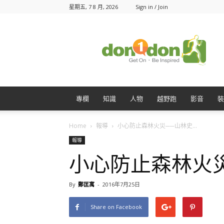
星期五, 7 8 月, 2026
Sign in / Join
Don1Don
動
一
動
專欄
知識
人物
越野跑
影音
裝
Home
報導
小心防止森林火災──山林史...
報導
小心防止森林火
By
鄭匡寓
-
2016年7月25日
Share on Facebook