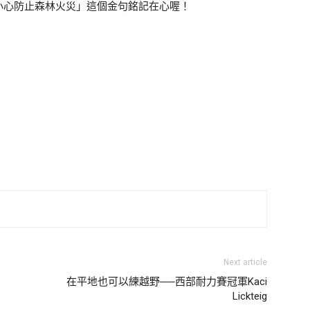
小心防止森林火災」這個金句銘記在心喔！
Next article
在平地也可以練越野──西部耐力賽冠軍Kaci
Lickteig