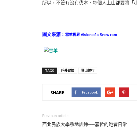
所以，不管有沒有伐木，每個人上山都要將「
圖文來源：
雪羊視界 Vision of a Snow ram
TAGS
戶外冒險
登山健行
SHARE
Facebook
Previous article
西北民族大學移地訓練‬──嘉哲的跑者日常