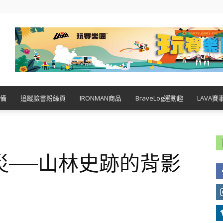
備
追蹤臉書粉絲頁
IRONMAN商品
BraveLog運動趣
LAVA賽
災──山林史跡的背影