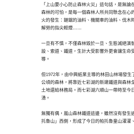
「上山要小心防止森林火災」這句話，是無論在
森林的可怕，是每一個森林人所共同懸念在心
火的發生：鏈鋸的油料、機關車的油料、伐木
解勞的指尖輕煙……
一旦有不慎，不僅森林毀於一旦、生態滅絕演
設、索道、鐵道，生計大受影響外更會讓生命
導。
但1972年，由中興紙業主導的林田山林場發
公頃的森林，將靠近七彩湖的新建鐵道與森林
土地還給林務局。而七彩湖六順山一帶時至今
湧。
無獨有偶，嵐山森林鐵道這邊，雖然沒有發生
托魯山」西側，形成了今日的帕托魯童山濯濯