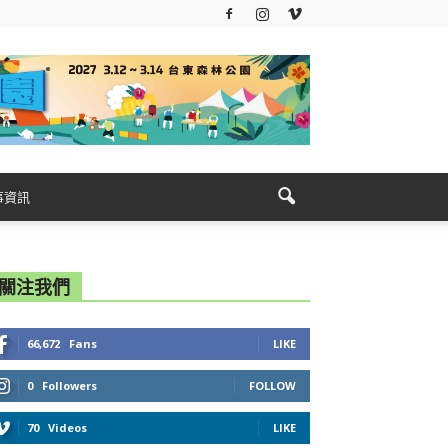
事資訊
關注我們
66,672
Fans
LIKE
0
Followers
FOLLOW
70
Videos
LIKE