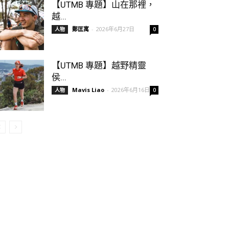
【UTMB 專題】山在那裡，
越...
鄭匡寓
-
2026年6月27日
人物
0
【UTMB 專題】越野精靈
侯...
Mavis Liao
-
2026年6月16日
人物
0