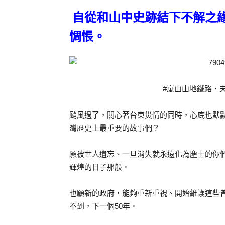
自從和山中史跡結下不解之
惆悵。
‪#‎嵐山山地鐵路
颱風過了，關心著台東災情的同時，心底也默
灣歷史上最重要的故事們？
願被世人遺忘、一旦消失就永遠化為塵土的你
輝煌的日子那般。
也願新的政府，能夠重新重視、開始維護這些
不到，下一個50年。