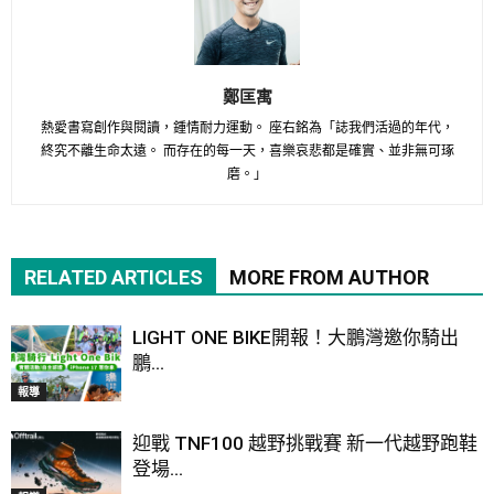
鄭匡寓
熱愛書寫創作與閱讀，鍾情耐力運動。 座右銘為「誌我們活過的年代，
終究不離生命太遠。 而存在的每一天，喜樂哀悲都是確實、並非無可琢
磨。」
RELATED ARTICLES
MORE FROM AUTHOR
LIGHT ONE BIKE開報！大鵬灣邀你騎出
鵬...
報導
迎戰 TNF100 越野挑戰賽 新一代越野跑鞋
登場...