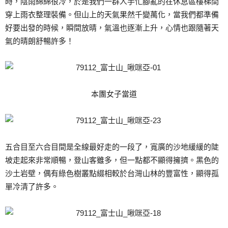
時，陰雨綿綿很冷，於是我們一群人手忙腳亂的在休息區樓梯間
穿上雨衣整理裝備。但山上的天氣果然千變萬化，當我們都準備
好要出發的時候，瞬間放晴，氣溫也逐漸上升，心情也跟隨著天
氣的晴朗舒暢許多！
本團女子當道
五合目至六合目間是全線最好走的一段了，寬廣的沙地緩緩的陡
坡走起來非常順暢，登山客雖多，但一點都不顯得擁擠。黑色的
沙土岩壁，偶有綠色樹叢點綴相較於台灣山林的豐富性，顯得孤
單冷清了許多。