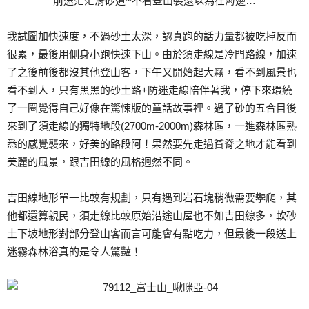
前途茫茫滑砂道~不看登山裝還以為在海邊…
我試圖加快速度，不過砂土太深，認真跑的話力量都被吃掉反而
很累，最後用側身小跑快速下山。由於須走線是冷門路線，加速
了之後前後都沒其他登山客，下午又開始起大霧，看不到風景也
看不到人，只有黑黑的砂土路+防迷走線陪伴著我，停下來環繞
了一圈覺得自己好像在驚悚版的童話故事裡。過了砂的五合目後
來到了須走線的獨特地段(2700m-2000m)森林區，一進森林區熟
悉的感覺襲來，好美的路段阿！果然要先走過貧脊之地才能看到
美麗的風景，跟吉田線的風格迥然不同。
吉田線地形單一比較有規劃，只有遇到岩石塊稍微需要攀爬，其
他都還算親民，須走線比較原始沿途山屋也不如吉田線多，軟砂
土下坡地形對部分登山客而言可能會有點吃力，但最後一段送上
迷霧森林浴真的是令人驚豔！