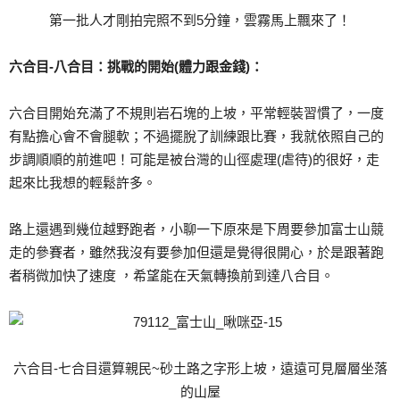
第一批人才剛拍完照不到5分鐘，雲霧馬上飄來了！
六合目-八合目：挑戰的開始(體力跟金錢)：
六合目開始充滿了不規則岩石塊的上坡，平常輕裝習慣了，一度
有點擔心會不會腿軟；不過擺脫了訓練跟比賽，我就依照自己的
步調順順的前進吧！可能是被台灣的山徑處理(虐待)的很好，走
起來比我想的輕鬆許多。
路上還遇到幾位越野跑者，小聊一下原來是下周要參加富士山競
走的參賽者，雖然我沒有要參加但還是覺得很開心，於是跟著跑
者稍微加快了速度 ，希望能在天氣轉換前到達八合目。
六合目-七合目還算親民~砂土路之字形上坡，遠遠可見層層坐落
的山屋