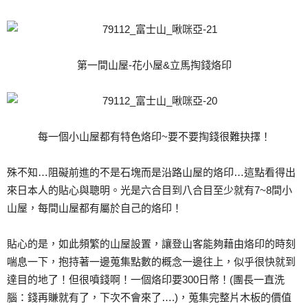
第一間山屋-花小屋&立馬掏錢烙印
每一個小山屋都有特色烙印~要不要掏錢很難抉擇！
殊不知…阻礙前進的不是石塊而是沿路山屋的烙印…這點看得出
來日本人的貼心與聰明。光是六合目到八合目至少就有7~8間小
山屋，每間山屋都有屬於自己的烙印！
貼心的是，如此頻繁的山屋設置，讓登山客能夠藉由烙印的時刻
喘息一下，抱持著一邊蒐集點數的概念一邊往上，似乎很快就到
達目的地了！但很噴錢啊！一個烙印要300日幣！(團長一直洗
腦：錢再賺就有了，下次不會來了….)，蒐集完整片木板的價值