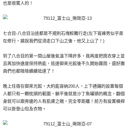
也是很驚人的！
七合目-八合目沿途都是不規則石塊較難行走(左下寬褲男似乎是
在修行，據說我們從須走口下山之後，他又上山了！)
到了八合目的第一間山屋後氣溫下降許多，我再度把雨衣穿上並
且再加快速度保持熱能，抵達御來光館後不久開始霧雨，還好團
員們也都陸陸續續抵達了！
晚上住宿在御來光館，大約能容納200人，上下通鋪的設置每個
人都只有一顆枕頭的範圍，躺平後就是沙丁魚罐頭的概念，翻個
身就可以跟旁邊的人有肌膚之親，完全零距離！前方有設置橫桿
可以掛登山包及衣物。