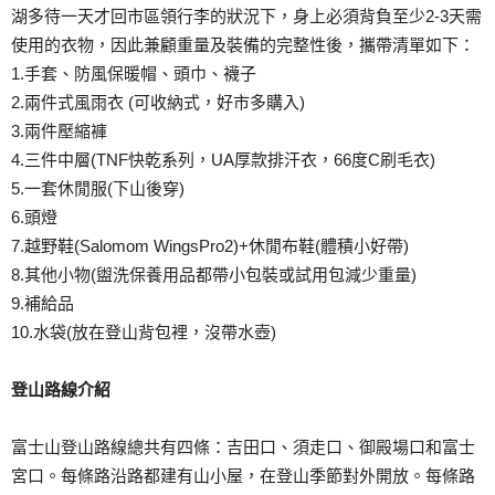
湖多待一天才回市區領行李的狀況下，身上必須背負至少2-3天需
使用的衣物，因此兼顧重量及裝備的完整性後，攜帶清單如下：
1.手套、防風保暖帽、頭巾、襪子
2.兩件式風雨衣 (可收納式，好市多購入)
3.兩件壓縮褲
4.三件中層(TNF快乾系列，UA厚款排汗衣，66度C刷毛衣)
5.一套休閒服(下山後穿)
6.頭燈
7.越野鞋(Salomom WingsPro2)+休閒布鞋(體積小好帶)
8.其他小物(盥洗保養用品都帶小包裝或試用包減少重量)
9.補給品
10.水袋(放在登山背包裡，沒帶水壺)
登山路線介紹
富士山登山路線總共有四條：吉田口、須走口、御殿場口和富士
宮口。每條路沿路都建有山小屋，在登山季節對外開放。每條路