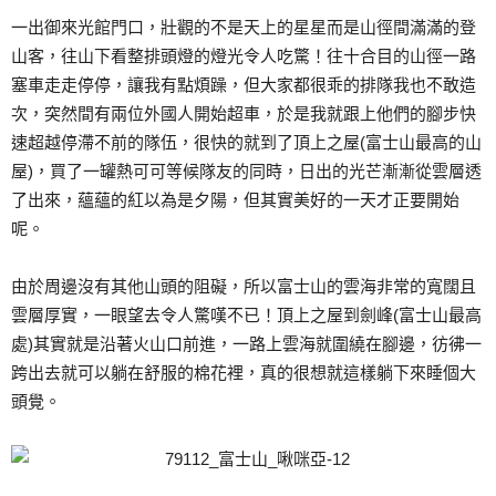
一出御來光館門口，壯觀的不是天上的星星而是山徑間滿滿的登
山客，往山下看整排頭燈的燈光令人吃驚！往十合目的山徑一路
塞車走走停停，讓我有點煩躁，但大家都很乖的排隊我也不敢造
次，突然間有兩位外國人開始超車，於是我就跟上他們的腳步快
速超越停滯不前的隊伍，很快的就到了頂上之屋(富士山最高的山
屋)，買了一罐熱可可等候隊友的同時，日出的光芒漸漸從雲層透
了出來，蘊蘊的紅以為是夕陽，但其實美好的一天才正要開始
呢。
由於周邊沒有其他山頭的阻礙，所以富士山的雲海非常的寬闊且
雲層厚實，一眼望去令人驚嘆不已！頂上之屋到劍峰(富士山最高
處)其實就是沿著火山口前進，一路上雲海就圍繞在腳邊，彷彿一
跨出去就可以躺在舒服的棉花裡，真的很想就這樣躺下來睡個大
頭覺。