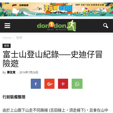
Home
報導
報導
富士山登山紀錄──史迪仔冒
險遊
By
鄭匡寓
-
2016年7月26日
行前裝備整理
由於上山跟下山走不同路線 (吉田線上，須走線下)，且會在山中