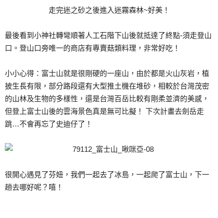
走完迷之砂之後進入迷霧森林~好美！
最後看到小神社轉彎順著人工石階下山後就抵達了終點-須走登山
口。登山口旁唯一的商店有專賣菇類料理，非常好吃！
小小心得：富士山就是很剛硬的一座山，由於都是火山灰岩，植
披生長有限，部分路段還有大型推土機在堆砂，相較於台灣茂密
的山林及生物的多樣性，還是台灣百岳比較有剛柔並濟的美感，
但登上富士山後的雲海景色真是無可比擬！ 下次計畫去劍岳走
跳…不會再忘了史迪仔了！
很開心遇見了芬妞，我們一起去了冰島，一起爬了富士山，下一
趟去哪好呢？嘻！