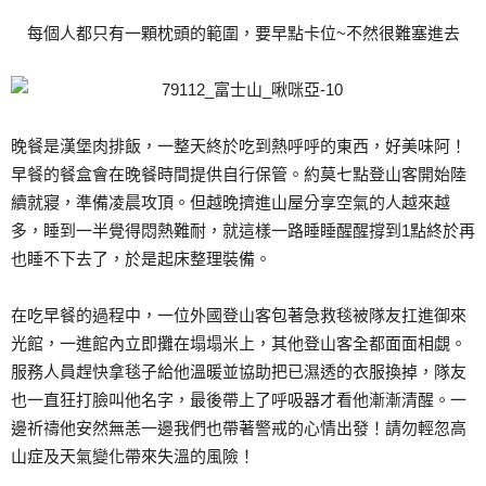
每個人都只有一顆枕頭的範圍，要早點卡位~不然很難塞進去
晚餐是漢堡肉排飯，一整天終於吃到熱呼呼的東西，好美味阿！
早餐的餐盒會在晚餐時間提供自行保管。約莫七點登山客開始陸
續就寢，準備凌晨攻頂。但越晚擠進山屋分享空氣的人越來越
多，睡到一半覺得悶熱難耐，就這樣一路睡睡醒醒撐到1點終於再
也睡不下去了，於是起床整理裝備。
在吃早餐的過程中，一位外國登山客包著急救毯被隊友扛進御來
光館，一進館內立即攤在塌塌米上，其他登山客全都面面相覷。
服務人員趕快拿毯子給他溫暖並協助把已濕透的衣服換掉，隊友
也一直狂打臉叫他名字，最後帶上了呼吸器才看他漸漸清醒。一
邊祈禱他安然無恙一邊我們也帶著警戒的心情出發！請勿輕忽高
山症及天氣變化帶來失溫的風險！