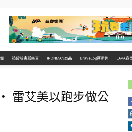
備
追蹤臉書粉絲頁
IRONMAN商品
BraveLog運動趣
LAVA賽
 ‧ 雷艾美以跑步做公