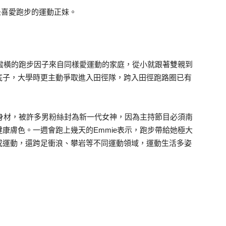
，是喜愛跑步的運動正妹。
，蠻橫的跑步因子來自同樣愛運動的家庭，從小就跟著雙親到
底子，大學時更主動爭取進入田徑隊，跨入田徑跑路圈已有
美身材，被許多男粉絲封為新一代女神，因為主持節目必須南
康膚色。一週會跑上幾天的Emmie表示，跑步帶給她極大
或運動，還跨足衝浪、攀岩等不同運動領域，運動生活多姿