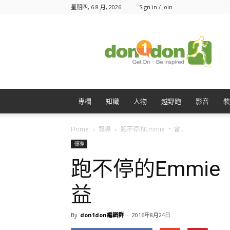
星期四, 6 8 月, 2026
Sign in / Join
Don1Don
動
一
動
專欄
知識
人物
越野跑
影音
裝
Home
報導
跑不停的Emmie ‧ 雷...
報導
跑不停的Emmie
益
By
don1don編輯群
-
2016年8月24日