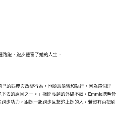
各種路跑，跑步豐富了她的人生。
整自己的態度與改變行為，也願意學習和執行，因為這個理
下去的原因之一。」撇開亮麗的外貌不談，Emmie聰明伶
的跑步功力，跟她一起跑步且想追上她的人，若沒有兩把刷