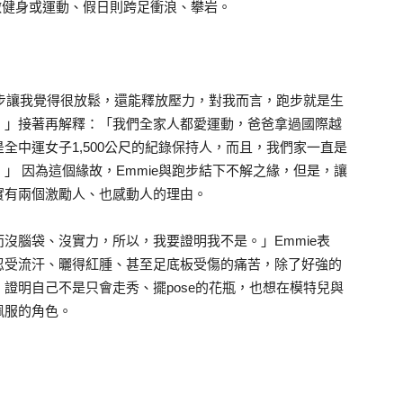
也做健身或運動、假日則跨足衝浪、攀岩。
跑步讓我覺得很放鬆，還能釋放壓力，對我而言，跑步就是生
。」接著再解釋：「我們全家人都愛運動，爸爸拿過國際越
全中運女子1,500公尺的紀錄保持人，而且，我們家一直是
」 因為這個緣故，Emmie與跑步結下不解之緣，但是，讓
實有兩個激勵人、也感動人的理由。
沒腦袋、沒實力，所以，我要證明我不是。」Emmie表
忍受流汗、曬得紅腫、甚至足底板受傷的痛苦，除了好強的
證明自己不是只會走秀、擺pose的花瓶，也想在模特兒與
佩服的角色。