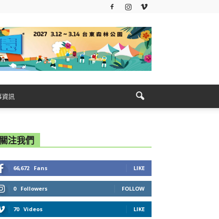
事資訊
關注我們
66,672
Fans
LIKE
0
Followers
FOLLOW
70
Videos
LIKE