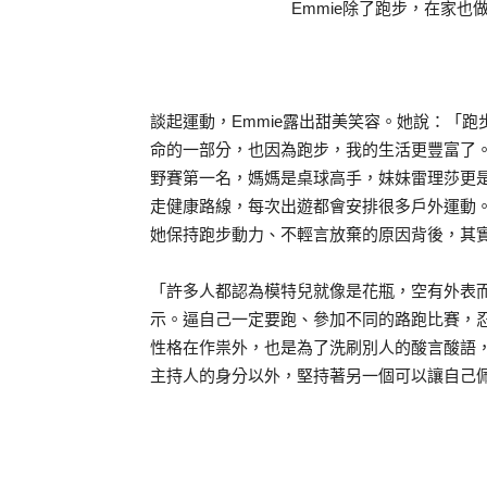
Emmie除了跑步，在家
談起運動，Emmie露出甜美笑容。她說：「
命的一部分，也因為跑步，我的生活更豐富了
野賽第一名，媽媽是桌球高手，妹妹雷理莎更是
走健康路線，每次出遊都會安排很多戶外運動。
她保持跑步動力、不輕言放棄的原因背後，其
「許多人都認為模特兒就像是花瓶，空有外表而
示。逼自己一定要跑、參加不同的路跑比賽，
性格在作祟外，也是為了洗刷別人的酸言酸語，
主持人的身分以外，堅持著另一個可以讓自己