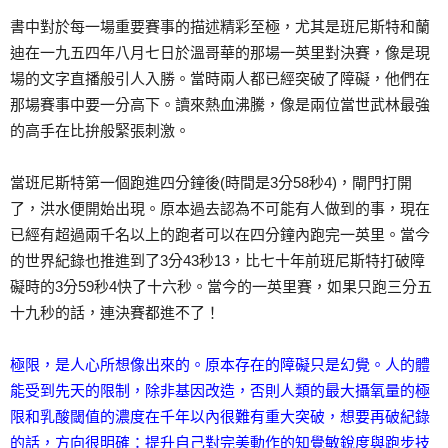
書中對於每一場重要賽事的描述精彩至極，尤其是班尼斯特和蘭
迪在一九五四年八月七日於溫哥華的那場一英里對決賽，像是現
場的文字直播般引人入勝。當時兩人都已經突破了障礙，他們在
那場賽事中要一分高下。讀來熱血沸騰，像是兩位當世武林最強
的高手在比拚般緊張刺激。
當班尼斯特第一個跑進四分鐘後(時間是3分58秒4)，閘門打開
了，洪水便開始出現。原本過去認為不可能有人做到的事，現在
已經有超過兩千名以上的跑者可以在四分鐘內跑完一英里。當今
的世界紀錄也推進到了3分43秒13，比七十年前班尼斯特打破障
礙時的3分59秒4快了十六秒。當今的一英里賽，如果只跑三分五
十九秒的話，連決賽都進不了！
極限，是人心所想像出來的。原本存在的障礙只是幻覺。人的體
能受到先天的限制，除非基因改造，否則人類的最大攝氧量的極
限和乳酸閾值的濃度在千年以內很難有重大突破，想要再破紀錄
的話，方向很明確：提升自己對完美動作的知覺敏銳度與跑步技