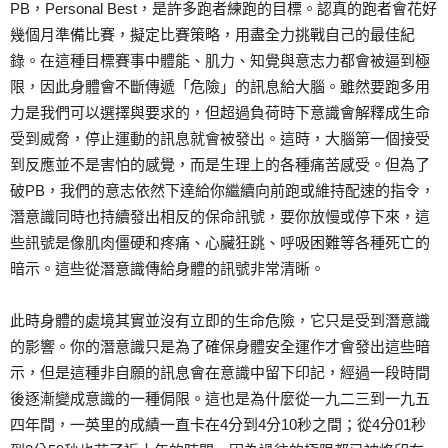
PB，Personal Best，是許多跑者練跑的目標。認真的跑者會花好
幾個月準備比賽，擬定比賽策略，用盡全力挑戰自己的最佳紀
錄。在這種目標賽事中體能、肌力、知覺與意志力都會被逼到極
限，因此身體會不斷傳遞「危險」的訊息給大腦。雖然要跑多用
力是我們可以選擇與要求的，但超過負荷時下意識會解釋成生命
受到威脅，停止運動的訊息就會被發出。這時，大腦第一個接受
到反應並不是害怕的感覺，而是生理上的各種痛苦感受。但為了
破PB，我們的意志依然下達給你繼續向前跑或維持配速的指令，
潛意識同時也持續發出相反的保命訊號，要你放慢或停下來，這
些訊號是像肌肉僵硬和疼痛、心臟狂跳、呼吸困難等各種死亡的
暗示。這些從潛意識傳給身體的訊號非常清晰。
此時身體的處境其實並沒有立即的生命危險，它只是受到潛意識
的影響。你的潛意識只是為了確保身體安全運作才會發出這些暗
示，但是這種非自願的訊息會在意識中留下印記，經過一段時間
後逐漸變成意識的一種侷限。這也是為什麼從一九二三到一九五
四年間，一英里的成績一直卡在4分到4分10秒之間；從4分01秒