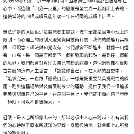
到3分59秒也花了近十年的時間。因為過往的極限都已被烙印在
心中，而這個「四分一英里」的極限是全世界一起烙印上去的，
這使當時的四哩成績只能年復一年在相同的成績上徘徊。
無法進步的原因很少是體能發生問題，幾乎全都是因為心理上的
限制，而心理上的限制又跟知覺與技術有關。我們的體能有其極
限，但觀念、想法與知覺沒有。它們都會不斷進步，就像一山還
有一山高，每一個高原都是下一個新發現的起點。每到達一個新
的境界，我們都會對真理與自己有新的認識，這個過程都在反映
古希臘的這句人生哲言：「認識你自己」。在人類的歷史中，
「追求完美」一直跟「認識自己」一樣是既重要又具挑戰性的課
題。跑步這種場地與裝備限制最少的運動，提供了我們一個追求
完美與認識自己的平台，在這個平台上，我們能不斷向自己證明
「極限，可以不斷被擴大」。
極限，是人心所想像出來的，所以必須由人心來跨越，唯有當我
們的心跨越了原本所感知的界線，身體很快地，就會跟上心所發
現的新境界。