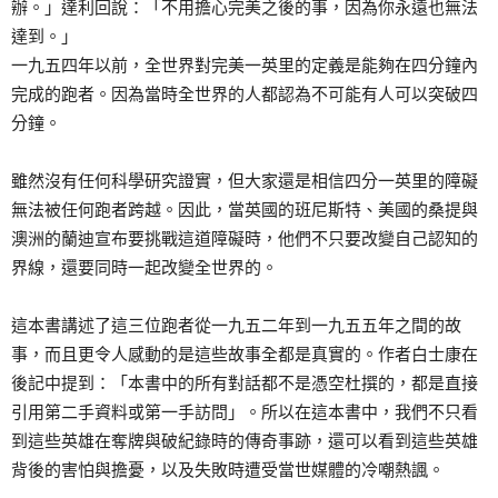
辦。」達利回說：「不用擔心完美之後的事，因為你永遠也無法
達到。」
一九五四年以前，全世界對完美一英里的定義是能夠在四分鐘內
完成的跑者。因為當時全世界的人都認為不可能有人可以突破四
分鐘。
雖然沒有任何科學研究證實，但大家還是相信四分一英里的障礙
無法被任何跑者跨越。因此，當英國的班尼斯特、美國的桑提與
澳洲的蘭迪宣布要挑戰這道障礙時，他們不只要改變自己認知的
界線，還要同時一起改變全世界的。
這本書講述了這三位跑者從一九五二年到一九五五年之間的故
事，而且更令人感動的是這些故事全都是真實的。作者白士康在
後記中提到：「本書中的所有對話都不是憑空杜撰的，都是直接
引用第二手資料或第一手訪問」。所以在這本書中，我們不只看
到這些英雄在奪牌與破紀錄時的傳奇事跡，還可以看到這些英雄
背後的害怕與擔憂，以及失敗時遭受當世媒體的冷嘲熱諷。