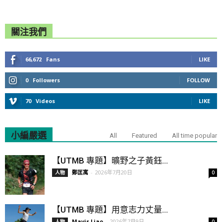
關注我們
66,672
Fans
LIKE
0
Followers
FOLLOW
70
Videos
LIKE
小編嚴選
All
Featured
All time popular
【UTMB 專題】曠野之子黃鈺...
鄭匡寓
-
2026年7月20日
人物
0
【UTMB 專題】用意志力丈量...
Mavis Liao
-
2026年7月9日
人物
0