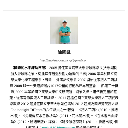
徐國峰
http://kuofengcoaching@gmail.com
【國峰的水中練功日記】
2005 擔任國立清華大學游泳隊隊長(大學期間
加入游泳隊之後，從此深深著迷於耐力運動的世界) 2006 畢業於國立清
華大學化學工程學系，輔系 ─ 外國語文學系 2007 開始從事鐵人三項訓
練 2008 以十七天跑步環台1017公里的行動為世界展望會──飢餓三十募
款 2009 畢業於國立東華大學中文研究所，隨後入伍。退伍後定居於花
蓮，從事寫作與鐵人三項訓練。 2011 起擔任國立東華大學鐵人三項代表
隊教練 2012 起擔任國立東華大學兼任講師 2012 起成為國際菁英鐵人隊
Featherlight TriTeam的六位隊員之一 著有：《鐵人三項》(2010，臉譜
出版)、《先秦儒家水意像析論》(2011，花木蘭出版)。《在水裡自由練
功》(2012，臉譜出版)。譯有：《跑步該怎麼跑》(2011，臉譜出版) 個