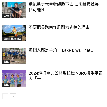
還能進步就會繼續跑下去 江彥綸尋找每一
個可能性
人物
不要把長跑當作肌耐力訓練的理由
國峰的練功日記
每個人都是主角 — Lake Biwa Triat...
報導
2024渣打臺北公益馬拉松 NBRC攜手宇宙
人「一...
報導