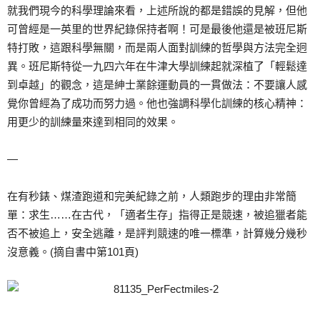
就我們現今的科學理論來看，上述所說的都是錯誤的見解，但他
可曾經是一英里的世界紀錄保持者啊！可是最後他還是被班尼斯
特打敗，這跟科學無關，而是兩人面對訓練的哲學與方法完全迥
異。班尼斯特從一九四六年在牛津大學訓練起就深植了「輕鬆達
到卓越」的觀念，這是紳士業餘運動員的一貫做法：不要讓人感
覺你曾經為了成功而努力過。他也強調科學化訓練的核心精神：
用更少的訓練量來達到相同的效果。
—
在有秒錶、煤渣跑道和完美紀錄之前，人類跑步的理由非常簡
單：求生……在古代，「適者生存」指得正是競速，被追獵者能
否不被追上，安全逃離，是評判競速的唯一標準，計算幾分幾秒
沒意義。(摘自書中第101頁)