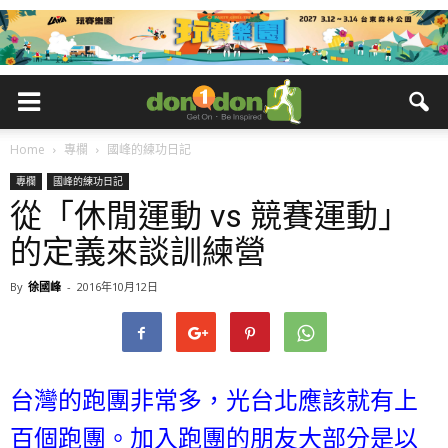
Home
專欄
國峰的練功日記
專欄
國峰的練功日記
從「休閒運動 vs 競賽運動」
的定義來談訓練營
By
徐國峰
-
2016年10月12日
台灣的跑團非常多，光台北應該就有上
百個跑團。加入跑團的朋友大部分是以