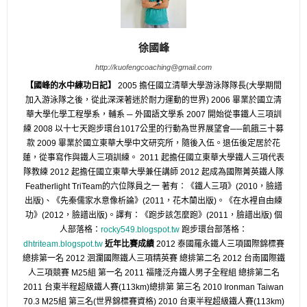
徐國峰
http://kuofengcoaching@gmail.com
【國峰的水中練功日記】
2005 擔任國立清華大學游泳隊隊長(大學期間
加入游泳隊之後，從此深深著迷於耐力運動的世界) 2006 畢業於國立清
華大學化學工程學系，輔系 ─ 外國語文學系 2007 開始從事鐵人三項訓
練 2008 以十七天跑步環台1017公里的行動為世界展望會──飢餓三十募
款 2009 畢業於國立東華大學中文研究所，隨後入伍。退伍後定居於花
蓮，從事寫作與鐵人三項訓練。 2011 起擔任國立東華大學鐵人三項代表
隊教練 2012 起擔任國立東華大學兼任講師 2012 起成為國際菁英鐵人隊
Featherlight TriTeam的六位隊員之一 著有：《鐵人三項》(2010，臉譜
出版)、《先秦儒家水意像析論》(2011，花木蘭出版)。《在水裡自由練
功》(2012，臉譜出版)。譯有：《跑步該怎麼跑》(2011，臉譜出版) 個
人部落格：
rocky549.blogspot.tw
跑步環台部落格：
dhtriteam.blogspot.tw
近年比賽成績
2012 泰國羅永鐵人三項國際錦標賽
總排第一名 2012 洄瀾國際鐵人三項精英賽 總排第二名 2012 台南國際鐵
人三項競賽 M25組 第一名 2011 福隆泛舟鐵人男子全程組 總排第二名
2011 台東半程超級鐵人賽(113km)總排第 第三名 2010 Ironman Taiwan
70.3 M25組 第三名(世界錦標賽資格) 2010 台東半程超級鐵人賽(113km)