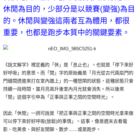
休閒為目的，少部分是以競賽(變強)為目
的。休閒與變強這兩者互為體用，都很
重要，也都是跑步本質中的關鍵要素。
《說文解字》裡定義的「休」是「息止也」。也就是「停下來好
好呼吸」的意思。而「閒」字的原始義是「月光從古代兩扇門的
門縫間透進來打在室內牆上」的一種悠閑的狀態，這種狀態只會
持續一段時間，當月亮高升後室內月光就會消失。所以後來
「閒」這個字引申為「正事與正事之間的空閒時光」。
因此「休閒」一詞可說是「把正事與正事之間的空閒時光拿來做
可以停下來好好呼吸(放鬆)的事情」。這事，像是週末去看電
影、吃美食、與好友閒聊、散步……或是跑步。