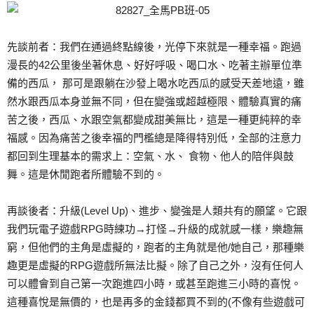
先談前者：我們在通過終點線後，光停下來就是一種幸福。跑過
漫長的42公里後坐著休息、好好呼吸、喝口水、吃著主辦單位準
備的西瓜， 那可是跟躺在沙發上喝水吃西瓜的感受天差地遠，雖
然水跟西瓜本身並無不同，但在變強或超越極限、體驗真實的痛
苦之後，西瓜、水跟空氣都變成甜美無比，這是一種更純粹的幸
福感。因為痛苦之後幸福的門檻總是降得特別低，全部的注意力
都回到生理基本的需求上：空氣、水、 食物、他人的陪伴與鼓
舞。這是休閒跑者所體驗不到的。
再談後者：升級(Level Up)、進步、變強是人類共有的願望。它跟
我們玩電子遊戲RPG時練功→打怪→升級的成就感一樣，樂趣無
窮，但他們的主角是虛擬的，跑者的主角就是他/她自己，那種樂
趣更是虛擬的RPG遊戲所無法比擬。除了自己之外，沒有任何人
可以體會到自己第一次跑進四小時，或甚至跑進三小時的喜悅。
這種喜悅是無價的，也是再多的金錢都買不到的(不像有些遊戲可