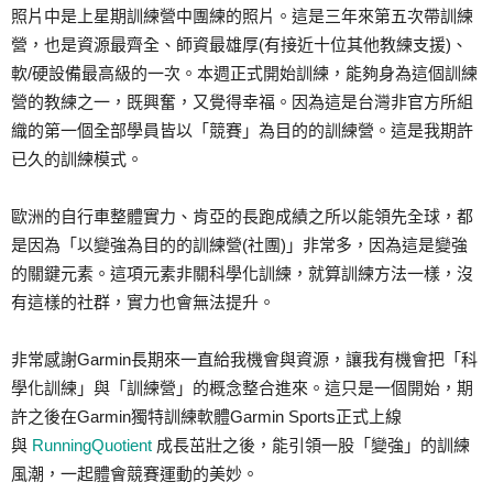
照片中是上星期訓練營中團練的照片。這是三年來第五次帶訓練
營，也是資源最齊全、師資最雄厚(有接近十位其他教練支援)、
軟/硬設備最高級的一次。本週正式開始訓練，能夠身為這個訓練
營的教練之一，既興奮，又覺得幸福。因為這是台灣非官方所組
織的第一個全部學員皆以「競賽」為目的的訓練營。這是我期許
已久的訓練模式。
歐洲的自行車整體實力、肯亞的長跑成績之所以能領先全球，都
是因為「以變強為目的的訓練營(社團)」非常多，因為這是變強
的關鍵元素。這項元素非關科學化訓練，就算訓練方法一樣，沒
有這樣的社群，實力也會無法提升。
非常感謝Garmin長期來一直給我機會與資源，讓我有機會把「科
學化訓練」與「訓練營」的概念整合進來。這只是一個開始，期
許之後在Garmin獨特訓練軟體Garmin Sports正式上線
與
RunningQuotient
成長茁壯之後，能引領一股「變強」的訓練
風潮，一起體會競賽運動的美妙。