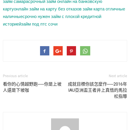
займ самара
срочный займ онлайн на банковскую
карту
онлайн займ на карту без отказов
займ карта отличные
наличные
срочно нужен займ с плохой кредитной
историей
займ под птс сочи
Previous article
Next article
看你的心情越野跑──你是上坡
成就目標你該怎麼作──2016年
人還是下坡咖
IAU亞洲盃王者井上真悟的馬拉
松指導