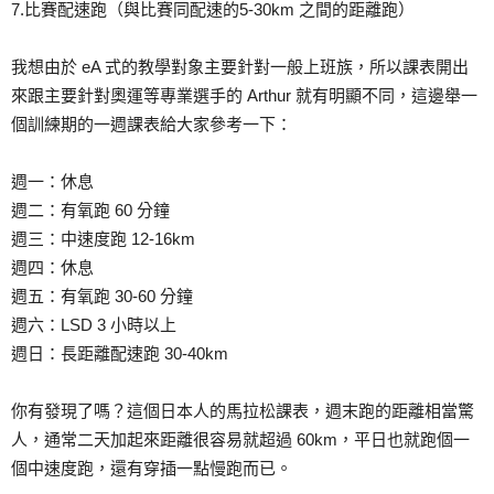
7.比賽配速跑（與比賽同配速的5-30km 之間的距離跑）
我想由於 eA 式的教學對象主要針對一般上班族，所以課表開出
來跟主要針對奧運等專業選手的 Arthur 就有明顯不同，這邊舉一
個訓練期的一週課表給大家參考一下：
週一：休息
週二：有氧跑 60 分鐘
週三：中速度跑 12-16km
週四：休息
週五：有氧跑 30-60 分鐘
週六：LSD 3 小時以上
週日：長距離配速跑 30-40km
你有發現了嗎？這個日本人的馬拉松課表，週末跑的距離相當驚
人，通常二天加起來距離很容易就超過 60km，平日也就跑個一
個中速度跑，還有穿插一點慢跑而已。