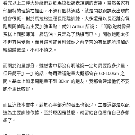
看完以上三種大師級們對於馬拉松課表規劃的書籍，當然各家有
他獨特的理論在裡面，不過有個共通點，就是間歇跑課表出現的
機會很低。對於馬拉松這種長距離訓練，大多還是以長距離有氧
跑與閾值跑為主要加強重點。就如 Arthur 所說：「間歇跑就像是
蛋糕上面那薄薄一層奶油，只是為了點綴而已。」間歇跑跑太多
不但容易受傷，而且還可能會削減你之前辛苦的有氧跑所增加的
粒線體數量，不可不慎之。
而關於跑量部分，雖然書中都沒有明確說一定每周要跑多少量，
但是簡單加一加的話，每周建議跑量大概都會在 60-100km 之
間。基本上如果周跑量不到 30km 的跑友，我都會建議他們不要
跑全馬比較好。
而且這幾本書中，對於心率部分的著墨也很少，主要還都是以配
速為主要訓練依據，至於原因是甚麼，就留給各位看倌自己多想
想了。