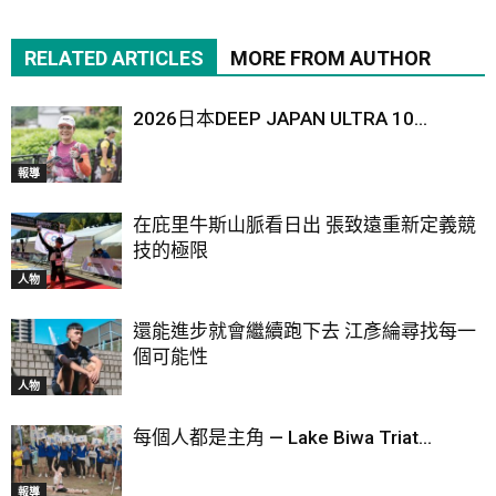
RELATED ARTICLES
MORE FROM AUTHOR
2026日本DEEP JAPAN ULTRA 10...
報導
在庇里牛斯山脈看日出 張致遠重新定義競
技的極限
人物
還能進步就會繼續跑下去 江彥綸尋找每一
個可能性
人物
每個人都是主角 — Lake Biwa Triat...
報導