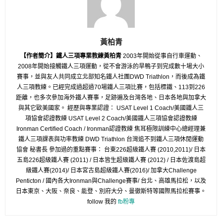
黃柏青
【作者簡介】鐵人三項專業教練黃柏青
2003年開始從事自行車運動、
2008年開始接觸鐵人三項運動，從不會游泳的旱鴨子到完成數十場大小
賽事，並與友人共同成立北部知名鐵人社團DWD Triathlon，而後成為鐵
人三項教練。已經完成過超過70場鐵人三項比賽，包括標鐵、113到226
距離，也多次參加海外鐵人賽事，足跡遍及台灣各地、日本各地與加拿大
與其它歐美國家。 經歷與專業認證： USAT Level 1 Coach/美國鐵人三
項協會認證教練 USAT Level 2 Coach/美國鐵人三項協會認證教練
Ironman Certified Coach / Ironman認證教練 焦耳極限訓練中心總經理兼
鐵人三項課表與功率教練 DWD Triathlon 台灣追不到鐵人三項休閒運動
協會 秘書長 參加過的重點賽事： 台東226超級鐵人賽 (2010,2011)/ 日本
五島226超級鐵人賽 (2011) / 日本皆生超級鐵人賽 (2012) / 日本佐渡島超
級鐵人賽(2014)/ 日本宮古島超級鐵人賽(2016)/ 加拿大Challenge
Penticton / 國內各大Ironman與Challenge賽事/ 台北、高雄馬拉松，以及
日本東京、大阪、奈良、能登、別府大分、曼徹斯特等國際馬拉松賽事。
follow 我的
fb粉專