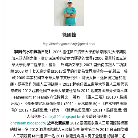
徐國峰
http://kuofengcoaching@gmail.com
【國峰的水中練功日記】
2005 擔任國立清華大學游泳隊隊長(大學期間
加入游泳隊之後，從此深深著迷於耐力運動的世界) 2006 畢業於國立清
華大學化學工程學系，輔系 ─ 外國語文學系 2007 開始從事鐵人三項訓
練 2008 以十七天跑步環台1017公里的行動為世界展望會──飢餓三十募
款 2009 畢業於國立東華大學中文研究所，隨後入伍。退伍後定居於花
蓮，從事寫作與鐵人三項訓練。 2011 起擔任國立東華大學鐵人三項代表
隊教練 2012 起擔任國立東華大學兼任講師 2012 起成為國際菁英鐵人隊
Featherlight TriTeam的六位隊員之一 著有：《鐵人三項》(2010，臉譜
出版)、《先秦儒家水意像析論》(2011，花木蘭出版)。《在水裡自由練
功》(2012，臉譜出版)。譯有：《跑步該怎麼跑》(2011，臉譜出版) 個
人部落格：
rocky549.blogspot.tw
跑步環台部落格：
dhtriteam.blogspot.tw
近年比賽成績
2012 泰國羅永鐵人三項國際錦標賽
總排第一名 2012 洄瀾國際鐵人三項精英賽 總排第二名 2012 台南國際鐵
人三項競賽 M25組 第一名 2011 福隆泛舟鐵人男子全程組 總排第二名