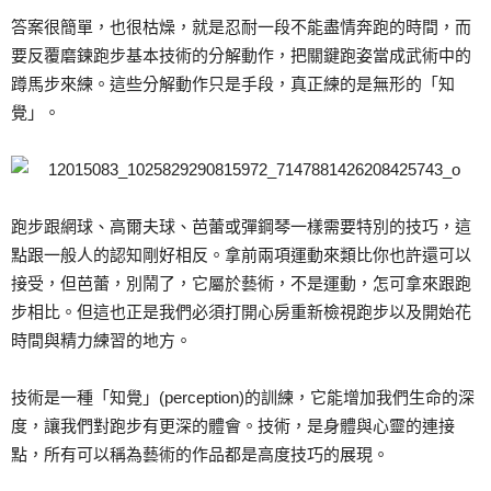
答案很簡單，也很枯燥，就是忍耐一段不能盡情奔跑的時間，而
要反覆磨鍊跑步基本技術的分解動作，把關鍵跑姿當成武術中的
蹲馬步來練。這些分解動作只是手段，真正練的是無形的「知
覺」。
跑步跟網球、高爾夫球、芭蕾或彈鋼琴一樣需要特別的技巧，這
點跟一般人的認知剛好相反。拿前兩項運動來類比你也許還可以
接受，但芭蕾，別鬧了，它屬於藝術，不是運動，怎可拿來跟跑
步相比。但這也正是我們必須打開心房重新檢視跑步以及開始花
時間與精力練習的地方。
技術是一種「知覺」(perception)的訓練，它能增加我們生命的深
度，讓我們對跑步有更深的體會。技術，是身體與心靈的連接
點，所有可以稱為藝術的作品都是高度技巧的展現。