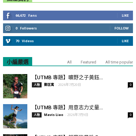
66,672
Fans
LIKE
0
Followers
FOLLOW
70
Videos
LIKE
小編嚴選
All
Featured
All time popular
【UTMB 專題】曠野之子黃鈺...
鄭匡寓
-
2026年7月20日
人物
0
【UTMB 專題】用意志力丈量...
Mavis Liao
-
2026年7月9日
人物
0