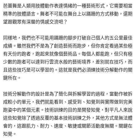
芭蕾舞是人類用肢體動作表達情緒的一種藝術形式，它需要相當
精準的肢體語言。舞者不可能在舞台上以蹣跚的方式移動，還期
望跟觀眾有深層的情感交流吧？
同樣地，我們也不可能用蹣跚的腳步打破自己個人的五公里最佳
成績。雖然我們不是為了創造藝術而跑步，但你肯定看過某些極
有天份的跑者，跑起來就像個藝術品。每個人都能跑，但只有極
少數的跑者可以達到行雲流水般的藝術境界，差別就在技巧，而
且這些技巧是可以學習的。這就是我們必須練技術分解動作的關
鍵所在。
技術分解動作的設計是為了簡化與拆解學習的過程，當動作被拆
成較小的單元，我們就能看到、感受到、知覺到與實際做到完美
跑姿中的某個元素。技術訓練的目的是開發知覺，對平凡人來說
這些知覺除了透過反覆的基本技術訓練之外，其他方式是無法體
會的，這跟肌力、耐力、速度、敏捷或關節活動度無關。關鍵在
知覺。