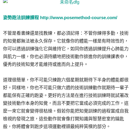
姿勢跑法訓練課程
http://www.posemethod-course.com/
不管是看書練還是找教練，都必須記得：不管你練得多勤，技術
的知覺都無法被永久保存。它就像你的體能一樣是有時效性的，
你可以透過訓練強化它與維持它，如同你透過訓練提升心肺能力
與肌力一樣，你也必須持續地把技術動作排進你的訓練課表中，
優秀的技術知覺才能維持或進而向上提升。
道理很簡單，你不可能只練跑六個星期就期待下半身的體能都很
好。同樣地，你也不可能只做六週的技術訓練動作就期待一輩子
都能保有正確的跑姿。更好的方法是在進行技術訓練時就試著改
變技術動作本身的知覺，而且不要把它當成必須完成的工作，這
麼一來它就會變得很枯燥。假若你能把知覺訓練的過程當成自我
檢視的發現之旅，這些動作就會像打開知識與智慧密室的鑰匙
般，你將體會到跑步這項運動裡頭最純粹質樸的部分。