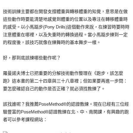
技術訓練主要都在開發支撐體重與轉移體重的知覺，意思是在做
這些動作時要能清楚地感覺到體重的位置以及專注在轉移體重時
的感受。以小馬踮步(Pony Drills)這個動作來說，在練習時要時時
注意體重在哪裡，以及失重時的轉換過程。當小馬踮步練到一定
的程度後，該技巧就像在練舞時的基本舞步一樣。
好，那到底該練哪些動作呢？
羅曼諾夫博士已把重要的分解技術動作整理在《跑步，該怎麼
跑》這本書的第二十四章與三十八章裡；但如果要再進一步問：
要怎麼確認自己的動作是否正確？就必須找教練了。
該找誰呢？我推薦PoseMethod®的認證教練。現在已經有三位經
驗豐富的PoseMethod®認證教練在北、中、南開課，有興趣的跑
者可以參考課程網站：