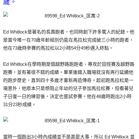
歲。
Ed Whitlock是著名的長壽跑者，也同時創下許多驚人的紀錄。他
是當今唯一在70歲年齡組別仍能在馬拉松完成破三小時的跑者，
他在73歲時參賽的馬拉松以2小時54分49秒邁入終點。
Ed Whitlock在學時期是個越野路跑跑者、專攻於田徑賽及越野路
跑賽，並有著很不錯的成績。畢業後踏入職場就沒有再行延續他
的跑步歷史，直到四十多歲才重新再造傳奇。起初跑馬拉松是一
場意外，他原本只是想阻止年幼的兒子參加馬拉松賽，但看著兒
子日復一日的練習後，決定也嘗試參賽。他在48歲時跑出2小時
31分23秒成績。
當時一個跑出3小時內成績並不是甚麼大事，所以 Ed Whitlock 並