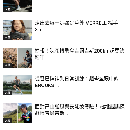
人物
走出去每一步都是戶外 MERRELL 攜手
Xtr...
人物
捷報！陳彥博勇奪吉爾吉斯200km超馬總
冠軍
人物
從雪巴精神到日常訓練：趙岑笙眼中的
BROOKS ...
人物
面對高山強風與長陡坡考驗！ 極地超馬陳
彥博吉爾吉斯...
人物