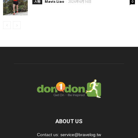
Mavis Liao
-
2026年6月16日
人物
0
ABOUT US
Contact us:
service@bravelog.tw