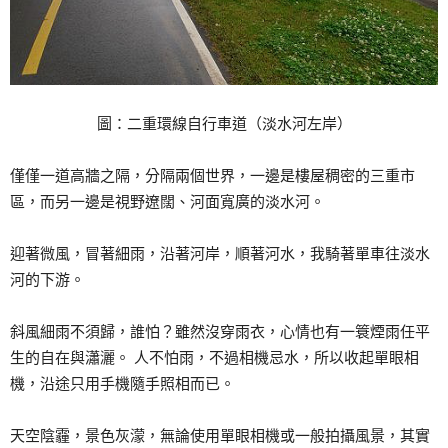
圖：二重環線自行車道（淡水河左岸）
僅僅一道高牆之隔，分隔兩個世界，一邊是樓屋稠密的三重市
區，而另一邊是視野遼闊、河面寬廣的淡水河。
迎著微風，冒著細雨，沿著河岸，順著河水，我騎著單車往淡水
河的下游。
斜風細雨不須歸，誰怕？雖然沒穿雨衣，心情也有一簑煙雨任平
生的自在與瀟灑。 人不怕雨，不過相機忌水，所以收起單眼相
機，沿途只用手機隨手照相而已。
天空陰霾，景色灰濛，無論使用單眼相機或一般拍攝風景，其實