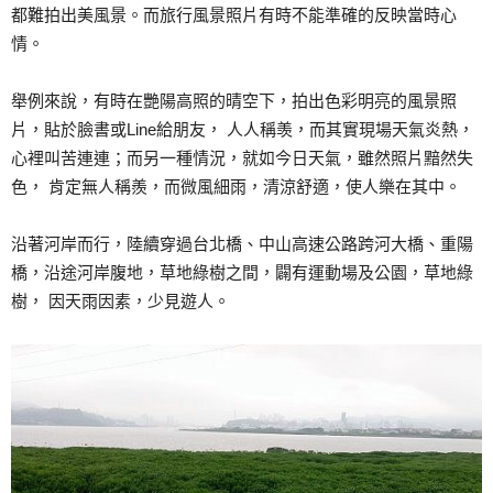
都難拍出美風景。而旅行風景照片有時不能準確的反映當時心
情。
舉例來說，有時在艷陽高照的晴空下，拍出色彩明亮的風景照
片，貼於臉書或Line給朋友， 人人稱羡，而其實現場天氣炎熱，
心裡叫苦連連；而另一種情況，就如今日天氣，雖然照片黯然失
色， 肯定無人稱羨，而微風細雨，清涼舒適，使人樂在其中。
沿著河岸而行，陸續穿過台北橋、中山高速公路跨河大橋、重陽
橋，沿途河岸腹地，草地綠樹之間，闢有運動場及公園，草地綠
樹， 因天雨因素，少見遊人。