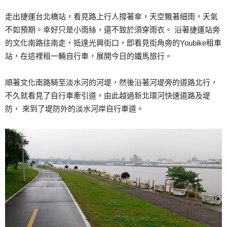
走出捷運台北橋站，看見路上行人撐著傘，天空飄著細雨，天氣
不如預期。幸好只是小雨絲，還不致於須穿雨衣。 沿著捷運站旁
的文化南路往南走，抵達光興街口，即看見街角旁的Youbike租車
站，在這裡租一輛自行車，展開今日的鐵馬旅行。
順著文化南路騎至淡水河的河堤，然後沿著河堤旁的道路北行，
不久就看見了自行車牽引道，由此越過新北環河快速道路及堤
防， 來到了堤防外的淡水河岸自行車道。