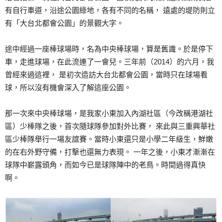
有自行車道，沿途公園綠地，各有不同的名稱， 遠處的堤防則立
有「大台北都會公園」的景觀大字。
途中經過一座棒球場時，名為中央棒球場，算是舊識。於是停下
車，走進球場，在此流連了一會兒。三年前（2014）的六月，我
曾經來過這裡， 是初次造訪大台北都會公園，當時只在球場看
球，所以沒有機會深入了解這座公園。
那一次來中央棒球場，是我家小東加入內湖社區（今改稱港湖社
區）少棒隊之後，首次隨球隊參加對外比賽， 來此與三重興華社
區少棒隊舉行一場友誼賽。當時小東還只是小學二年級生，鮮嫩
的在右外野守備，打擊也還無力表現。 一年之後，小東才漸漸在
球隊中嶄露頭角，而如今已是球隊陣中的老鳥。時間過得真快
啊。