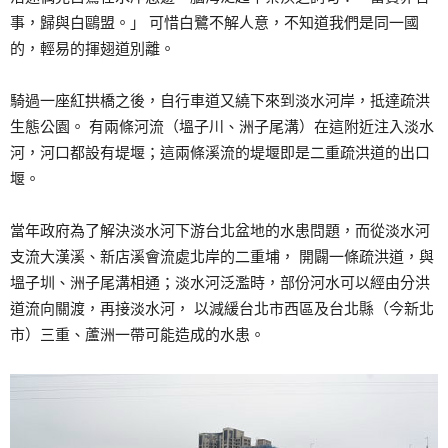
事，歸與白鷗盟。」 可惜白鷺不解人意，不知道我們是同一國
的，輕易的揮翅道別離。
騎過一座紅拱橋之後，自行車道又繞下來到淡水河岸，抵達疏洪
生態公園。 有兩條河流（塭子川、洲子尾溝）在這附近注入淡水
河，河口都設有堤堰；這兩條溪流的堤堰即是二重疏洪道的出口
堰。
當年政府為了解決淡水河下游台北盆地的水患問題，而從淡水河
支流大漢溪、新店溪會流處北岸的二重埔， 開闢一條疏洪道，與
塭子圳、洲子尾溝相通；淡水河泛濫時，部份河水可以經由分洪
道流向關渡，再接淡水河， 以減緩台北市西區及台北縣（今新北
市）三重、蘆洲一帶可能造成的水患。