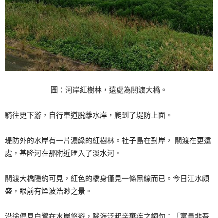
圖：河岸紅樹林，遠處為關渡大橋。
騎往更下游，自行車道脫離水岸，爬到了堤防上面。
堤防外的水岸有一片濃綠的紅樹林。社子島在對岸， 關渡在更遠
處，基隆河在那附近匯入了淡水河。
關渡大橋隱約可見，紅色的橋身僅見一條黑線而已。今日江水頗
盛，眼前有煙波浩渺之景。
沿途偶見白鷺在水岸悠遊，腦海泛起辛棄疾之詞句：「富貴非吾