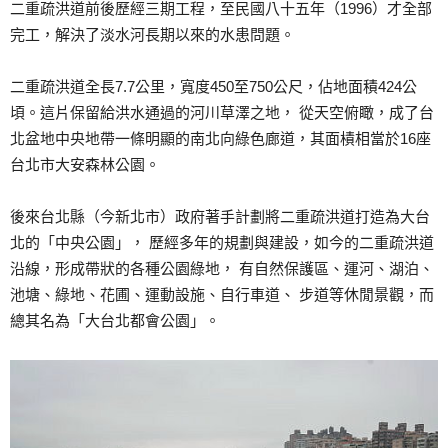
二重疏洪道前後歷經三期工程，至民國八十五年（1996）才全部
完工，解決了淡水河長期以來的水患問題。
二重疏洪道全長7.7公里，寬度450至750公尺，佔地面積424公
頃。這片保留給洪水通過的河川草澤之地， 從天空俯瞰，成了台
北盆地中央地帶一條明顯的南北向綠色廊道，其面樍相當於16座
台北市大安森林公園。
後來台北縣（今新北市）政府著手計劃將二重疏洪道打造為大台
北的「中央公園」， 歷經多年的規劃與建設，如今的二重疏洪道
沿線，形成帶狀的各種公園綠地， 有自然保護區、運河、湖泊、
池塘、綠地、花圃、運動設施、自行車道、 步道等休閒景觀，而
總其名為「大台北都會公園」。