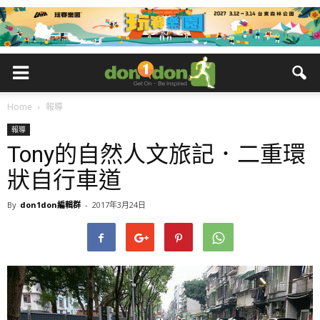
Home
報導
報導
Tony的自然人文旅記．二重環
狀自行車道
By
don1don編輯群
-
2017年3月24日