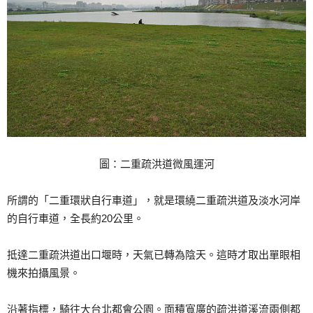
圖：二重疏洪道微風運河
所謂的「二重環狀自行車道」，就是環繞二重疏洪道及淡水河岸
的自行車道，全長約20公里。
抵達二重疏洪道出口堰時，天氣已轉為陰天。這時才取出單眼相
機來拍攝風景。
沿著指標，騎往大台北都會公園。面積寬廣的疏洪道溪流兩側都