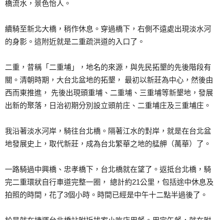
橋流水，景色怡人。
續騎至新北大橋，稍作休息。穿過橋下，右側不遠處出現淡水河
的身影。這附近就是二重疏洪道的入口了。
二重，昔稱「二重埔」，地名的來源，與先民拓墾的先後階段有
關。清朝時期，大台北盆地的拓墾， 最初以新莊為中心，然後由
西而東推進， 先後出現頭重埔、二重埔、三重埔等新墾地，發展
出新的聚落，日治初期分別設立頭前庄、二重埔庄及三重埔庄。
我沿著淡水河岸，騎往台北橋。隔著江水的對岸，就是在台北盆
地發展史上，取代新莊，成為台北繁華之地的艋舺（萬華）了。
一路騎過中興橋、忠孝橋下，台北橋就在望了。返抵台北橋，騎
完二重環狀自行車道完整一圈， 總計約21公里，包括途中休息及
拍照的時間，花了3個小時。時間已經是中午十二點半過後了。