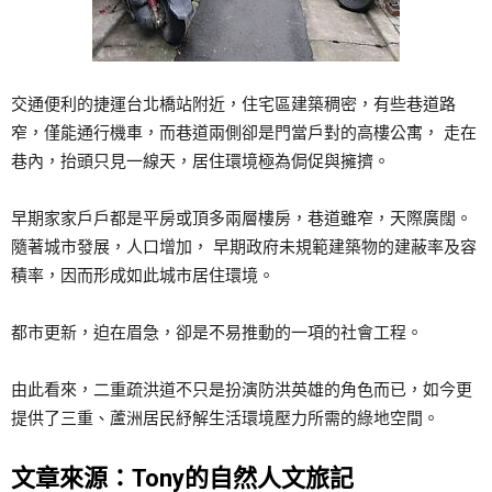
交通便利的捷運台北橋站附近，住宅區建築稠密，有些巷道路
窄，僅能通行機車，而巷道兩側卻是門當戶對的高樓公寓， 走在
巷內，抬頭只見一線天，居住環境極為侷促與擁擠。
早期家家戶戶都是平房或頂多兩層樓房，巷道雖窄，天際廣闊。
隨著城市發展，人口增加， 早期政府未規範建築物的建蔽率及容
積率，因而形成如此城市居住環境。
都市更新，迫在眉急，卻是不易推動的一項的社會工程。
由此看來，二重疏洪道不只是扮演防洪英雄的角色而已，如今更
提供了三重、蘆洲居民紓解生活環境壓力所需的綠地空間。
文章來源：Tony的自然人文旅記