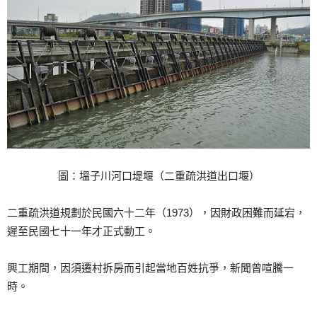
圖：塭子川河口堤堰（二重疏洪道出口堰）
二重疏洪道規劃於民國六十二年（1973），因財政困難而延宕，
遲至民國七十一年才正式動工。
興工期間，因須遷村拆房而引起當地百姓抗爭，新聞曾喧騰一
時。