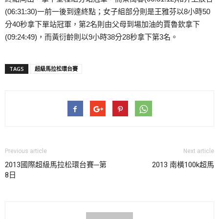
(06:31:30)一前一後到達終點；女子組部分則是王雅芬以8小時50
分40秒拿下單站冠軍，第2名則由父母到場加油的賈魯欽拿下
(09:24:49)，而黃衍齡則以9小時38分28秒拿下第3名。
TAGS
超級馬拉松環台賽
Previous article
Next article
2013國際超級馬拉松環台賽─第
2013 南橫100k超馬
8日