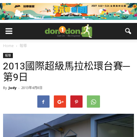
Home
報導
報導
2013國際超級馬拉松環台賽─
第9日
By
Judy
-
2013年4月8日