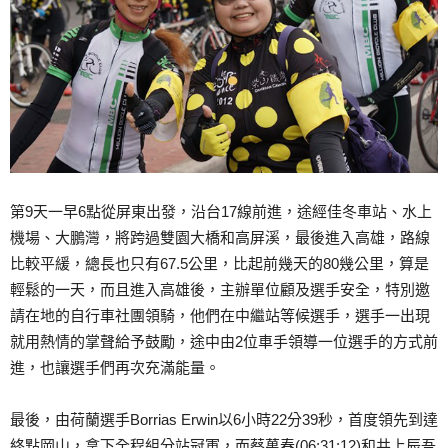
第9天一早6點從屏東出發，沿台17線前進，途經佳冬車站、水上
機場、大鵬灣，將跨過雙園大橋和高屏溪，最後進入高雄，路線
比較平緩，總長也只有67.5公里，比起前幾天的80幾公里，算是
輕鬆的一天，而且進入高雄後，主辦單位顧及選手安全，特別邀
請在地的自行車社團領騎，他們在中繼站等候選手，選手一出現
就用熱情的掌聲給予鼓勵，途中由2位車手領導一位選手的方式前
進，也讓選手們再次充滿能量。
最後，由荷蘭選手Borrias Erwin以6小時22分39秒，首度領先到達
終點岡山，拿下全程組分站冠軍，而蔡萬春(06:31:12)和井上辰吾