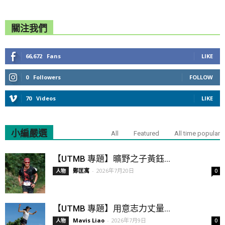
關注我們
66,672
Fans
LIKE
0
Followers
FOLLOW
70
Videos
LIKE
小編嚴選
All
Featured
All time popular
【UTMB 專題】曠野之子黃鈺...
鄭匡寓
-
2026年7月20日
人物
0
【UTMB 專題】用意志力丈量...
Mavis Liao
-
2026年7月9日
人物
0