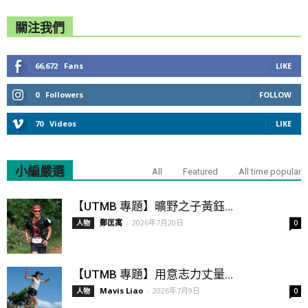
關注我們
66,672
Fans
LIKE
0
Followers
FOLLOW
70
Videos
LIKE
小編嚴選
All
Featured
All time popular
【UTMB 專題】曠野之子黃鈺...
鄭匡寓
-
2026年7月20日
人物
0
【UTMB 專題】用意志力丈量...
Mavis Liao
-
2026年7月9日
人物
0