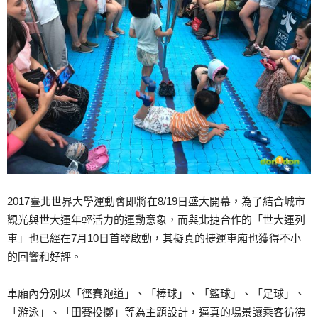
2017臺北世界大學運動會即將在8/19日盛大開幕，為了結合城市
觀光與世大運年輕活力的運動意象，而與北捷合作的「世大運列
車」也已經在7月10日首發啟動，其擬真的捷運車廂也獲得不小
的回響和好評。
車廂內分別以「徑賽跑道」、「棒球」、「籃球」、「足球」、
「游泳」、「田賽投擲」等為主題設計，逼真的場景讓乘客彷彿