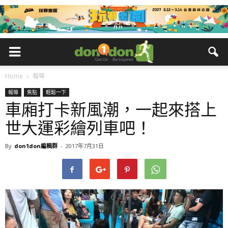
Home
報導
報導
焦點
輕鬆一下
車廂打卡新風潮，一起來搭上
世大運彩繪列車吧！
By
don1don編輯群
-
2017年7月31日