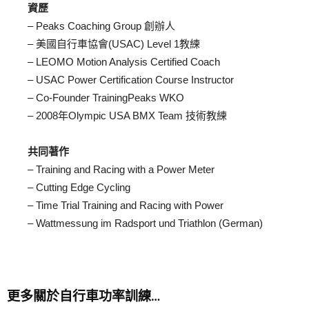
資歷
– Peaks Coaching Group 創辦人
– 美國自行車協會(USAC) Level 1教練
– LEOMO Motion Analysis Certified Coach
– USAC Power Certification Course Instructor
– Co-Founder TrainingPeaks WKO
– 2008年Olympic USA BMX Team 技術教練
共同著作
– Training and Racing with a Power Meter
– Cutting Edge Cycling
– Time Trial Training and Racing with Power
– Wattmessung im Radsport und Triathlon (German)
更多關於自行車功率訓練…