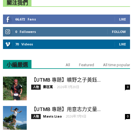
關注我們
66,672
Fans
LIKE
0
Followers
FOLLOW
70
Videos
LIKE
小編嚴選
All
Featured
All time popular
【UTMB 專題】曠野之子黃鈺...
鄭匡寓
-
2026年7月20日
人物
0
【UTMB 專題】用意志力丈量...
Mavis Liao
-
2026年7月9日
人物
0