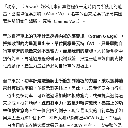
「功率」（Power）經常用來計算物體在一定時間內所使用的能
量，國際單位為瓦特（Watt，W），名字的由來是為了紀念英國
著名發明家詹姆斯‧ 瓦特（James Watt）。
至於
自行車上的功率計是透過內裡的應變規 （Strain Gauge），
把接收到的力量測量出來，單位同樣是瓦特（W），只是驅動自
行車前進的能量來源不是電力，而是我們的雙腿。
人類從食物中
獲得能量，再透過身體的循環代謝系統，把這些能量經由肌肉轉
化成動作，產生力量並傳遞到自行車的踏板上。
簡單來說，
功率計是透過騎士所施加到踏板的力量，乘以迴轉速
來計算出功率值
，
並顯示到碼錶上。因此，如果我們要在自行車
上輸出更多功率，可以透過增加對踏板的施力，或是提高迴轉速
來達成。換句話說，
踩踏愈用力，或是迴轉速愈快，碼錶上的功
率值就會愈高
。
舉一個實際的例子，現今最頂尖的自行車選手如
果用盡全力騎1 個小時，平均大概能夠輸出400W 以上，而驅動
一台家用的洗衣機大概就需要380 ∼ 400W 左右，一次完整的洗