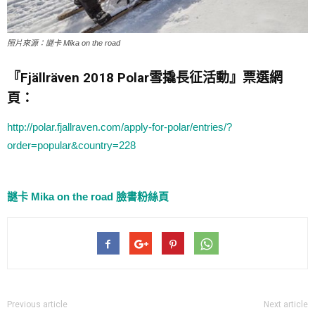
照片來源：謎卡 Mika on the road
『Fjällräven 2018 Polar雪撬長征活動』票選網
頁：
http://polar.fjallraven.com/apply-for-polar/entries/?
order=popular&country=228
謎卡 Mika on the road 臉書粉絲頁
Previous article
Next article