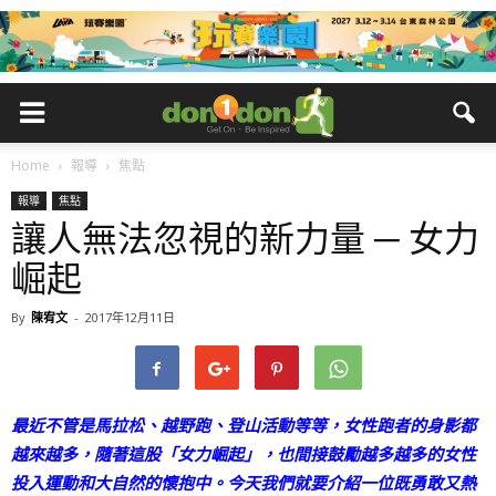
Home
報導
焦點
報導
焦點
讓人無法忽視的新力量 ─ 女力
崛起
By
陳宥文
-
2017年12月11日
最近不管是馬拉松、越野跑、登山活動等等，女性跑者的身影都
越來越多，隨著這股「女力崛起」，也間接鼓勵越多越多的女性
投入運動和大自然的懷抱中。今天我們就要介紹一位既勇敢又熱