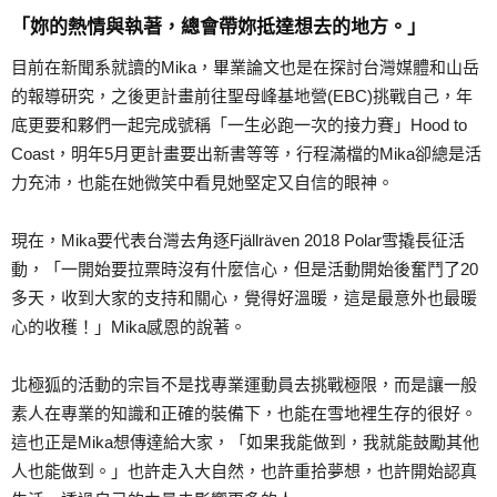
「妳的熱情與執著，總會帶妳抵達想去的地方。」
目前在新聞系就讀的Mika，畢業論文也是在探討台灣媒體和山岳
的報導研究，之後更計畫前往聖母峰基地營(EBC)挑戰自己，年
底更要和夥們一起完成號稱「一生必跑一次的接力賽」Hood to
Coast，明年5月更計畫要出新書等等，行程滿檔的Mika卻總是活
力充沛，也能在她微笑中看見她堅定又自信的眼神。
現在，Mika要代表台灣去角逐Fjällräven 2018 Polar雪撬長征活
動，「一開始要拉票時沒有什麼信心，但是活動開始後奮鬥了20
多天，收到大家的支持和關心，覺得好溫暖，這是最意外也最暖
心的收穫！」Mika感恩的說著。
北極狐的活動的宗旨不是找專業運動員去挑戰極限，而是讓一般
素人在專業的知識和正確的裝備下，也能在雪地裡生存的很好。
這也正是Mika想傳達給大家，「如果我能做到，我就能鼓勵其他
人也能做到。」也許走入大自然，也許重拾夢想，也許開始認真