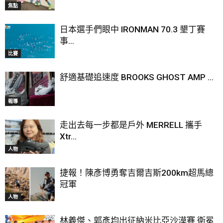
焦點
日本選手們眼中 IRONMAN 70.3 墾丁賽
事...
比賽
舒適基礎追速度 BROOKS GHOST AMP ...
報導
走出去每一步都是戶外 MERRELL 攜手
Xtr...
人物
捷報！陳彥博勇奪吉爾吉斯200km超馬總
冠軍
人物
林義傑、郭彥均出征納米比亞沙漠賽 衛冕