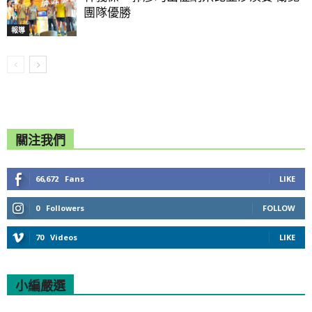
團隊優勝
報導
關注我們
66,672
Fans
LIKE
0
Followers
FOLLOW
70
Videos
LIKE
小編嚴選
All
Featured
All time popular