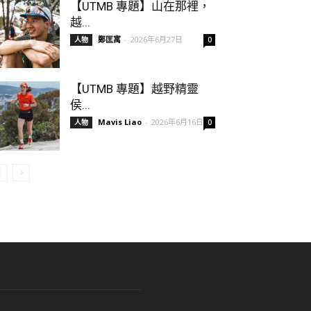
【UTMB 專題】山在那裡，
越...
鄭匡寓
-
2026年6月27日
人物
0
【UTMB 專題】越野精靈
侯...
Mavis Liao
-
2026年6月16日
人物
0