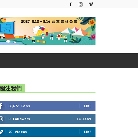
關注我們
66,672
Fans
LIKE
0
Followers
FOLLOW
70
Videos
LIKE