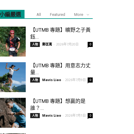
小編嚴選
All
Featured
More
【UTMB 專題】曠野之子黃
鈺...
鄭匡寓
-
2026年7月20日
人物
0
【UTMB 專題】用意志力丈
量...
Mavis Liao
-
2026年7月9日
人物
0
【UTMB 專題】想贏的是
誰？...
Mavis Liao
-
2026年7月1日
人物
0