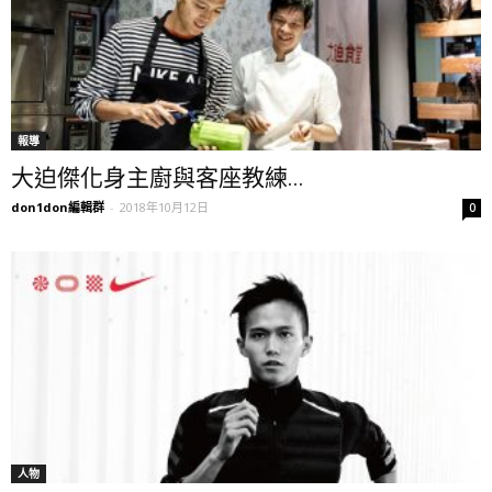
報導
大迫傑化身主廚與客座教練...
don1don編輯群
-
2018年10月12日
0
人物