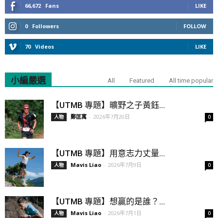
66,672
Fans
LIKE
0
Followers
FOLLOW
70
Videos
LIKE
小編嚴選
All
Featured
All time popular
【UTMB 專題】曠野之子黃鈺...
鄭匡寓
-
2026年7月20日
人物
0
【UTMB 專題】用意志力丈量...
Mavis Liao
-
2026年7月9日
人物
0
【UTMB 專題】想贏的是誰？...
Mavis Liao
-
2026年7月1日
人物
0