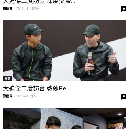
大迫傑二度訪臺 深度交流...
鄭匡寓
-
2019年11月25日
0
報導
大迫傑二度訪台 教練Pe...
鄭匡寓
-
2019年11月22日
0