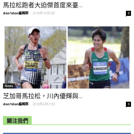
馬拉松跑者大迫傑首度來臺...
don1don編輯群
-
2018年10月5日
0
News
芝加哥馬拉松，川內優輝與...
don1don編輯群
-
2018年6月21日
0
關注我們