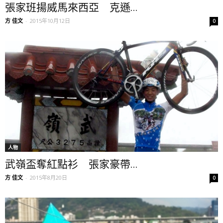
張家班揚威馬來西亞 克遜...
方 佳文
-
2015年10月12日
0
人物
武嶺盃奪紅點衫 張家豪帶...
方 佳文
-
2015年8月20日
0