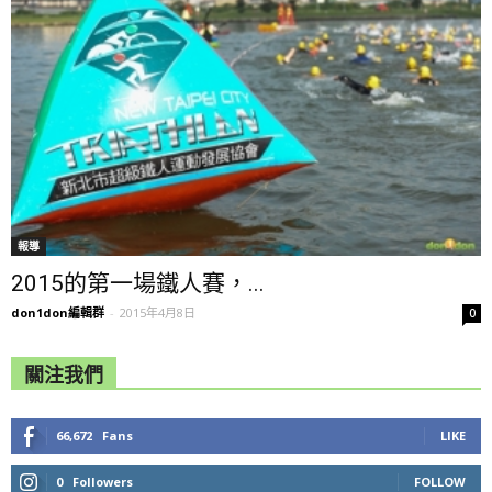
報導
2015的第一場鐵人賽，...
don1don編輯群
-
2015年4月8日
0
關注我們
66,672
Fans
LIKE
0
Followers
FOLLOW