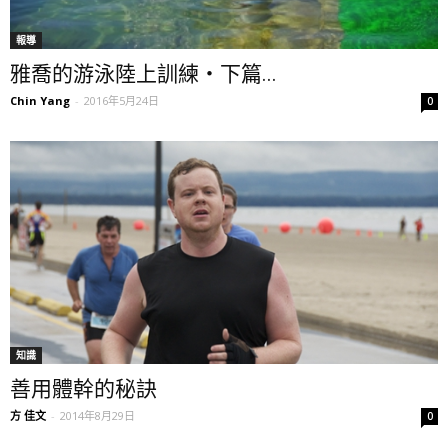
報導
雅喬的游泳陸上訓練・下篇...
Chin Yang
-
2016年5月24日
0
知識
善用體幹的秘訣
方 佳文
-
2014年8月29日
0