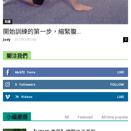
知識
開始訓練的第一步，縮緊腹...
Judy
-
2013年3月24日
0
關注我們
66,672
Fans
LIKE
0
Followers
FOLLOW
70
Videos
LIKE
小編嚴選
All
Featured
All time popular