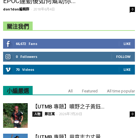
EPOC運動後如何幫助你...
don1don編輯群
-
2018年6月4日
0
關注我們
66,672
Fans
LIKE
0
Followers
FOLLOW
70
Videos
LIKE
小編嚴選
All
Featured
All time popular
【UTMB 專題】曠野之子黃鈺...
鄭匡寓
-
2026年7月20日
人物
0
【UTMB 專題】用意志力丈量...