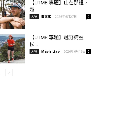
【UTMB 專題】山在那裡，
越...
鄭匡寓
-
2026年6月27日
人物
0
【UTMB 專題】越野精靈
侯...
Mavis Liao
-
2026年6月16日
人物
0