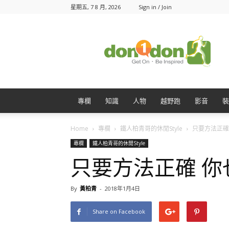
星期五, 7 8 月, 2026
Sign in / Join
Don1Don
動
一
動
專欄
知識
人物
越野跑
影音
裝
Home
專欄
鐵人柏青哥的休閒Style
只要方法正確 
專欄
鐵人柏青哥的休閒Style
只要方法正確 
By
黃柏青
-
2018年1月4日
Share on Facebook