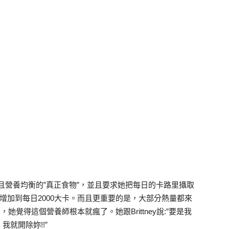
化而且營養均衡的”真正食物”，並且要求她把每日的卡路里攝取
增加到每日2000大卡。而且更重要的是，大部分熱量都來
她覺得這個營養師根本就瘋了。她跟Brittney說:”要是我
就開除妳!!”