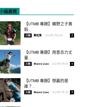
小編嚴選
All
Featured
More
【UTMB 專題】曠野之子黃
鈺...
鄭匡寓
-
2026年7月20日
人物
0
【UTMB 專題】用意志力丈
量...
Mavis Liao
-
2026年7月9日
人物
0
【UTMB 專題】想贏的是
誰？...
Mavis Liao
-
2026年7月1日
人物
0