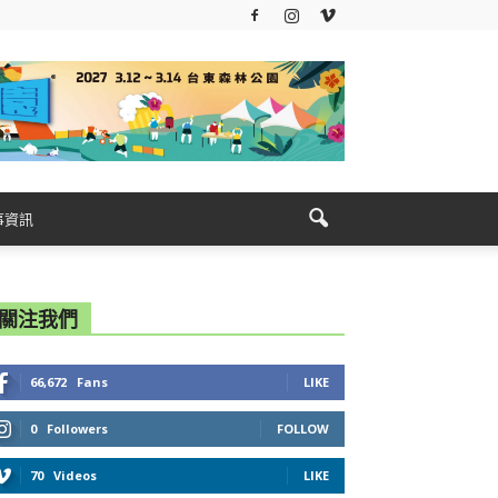
事資訊
關注我們
66,672
Fans
LIKE
0
Followers
FOLLOW
70
Videos
LIKE