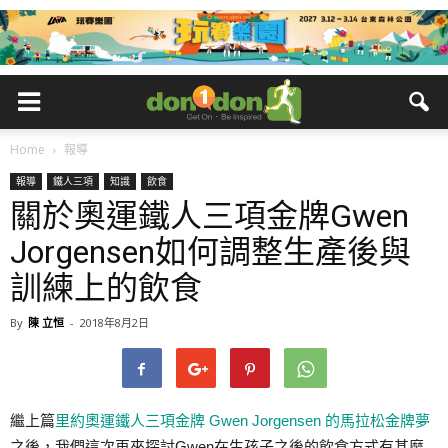
Home
報導
報導
鐵人三項
知識
飲食
關於奧運鐵人三項金牌Gwen
Jorgensen如何調整生產後與
訓練上的飲食
By
陳 立恒
-
2018年8月2日
繼上篇
里約奧運鐵人三項金牌 Gwen Jorgensen 的馬拉松金牌夢
之後，我們這次再來探討Gwen在生孩子之後的飲食方式有甚麼