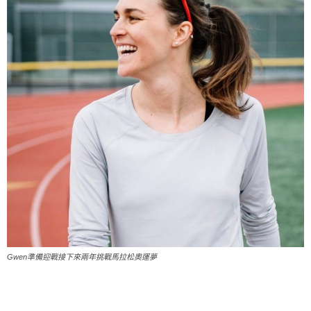
Gwen準備迎戰接下來兩年挑戰馬拉松奧運夢