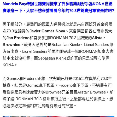
Mandela Bay舉辦世錦賽同樣來了許多職業組好手為KONA世錦
賽暖身一下，大家不妨來猜看看今年的70.3世錦賽冠軍會是誰吧?
男子組部分，最熱門的冠軍人選莫過於就是來自西班牙曾拿過兩
次70.3世錦賽的
Javier Gomez Noya
、
來自德國卻曾在南非長大
的
Jan Frodeno
和首次參加IRONMAN 70.3世錦賽的
Alistair
Brownlee
，
較令人意外的是Sebastian Kienle、Lionel Sanders都
沒有出賽，Lionel Sanders前周才剛完成一場IRONMAN加拿大應
該本來就沒打算，而Sebastian Kienle或許真的只是想專心準備
KONA。
而Gomez和Frodeno距離上次對戰已經是2015年在奧地利70.3世
錦賽，結果是Gomez拿下冠軍，Frodeno拿下亞軍，不過最有可
看性還是具有速度實力的Brownlee兄弟哥哥Alistair Brownlee，前
陣子繼IRONMAN 70.3 柳州奪冠之後，之後都專注於訓練上，想
必這次必定準備相當足夠能有奪冠的把握。