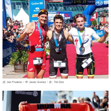
左: Jan Frodeno，中: Javier Gomez，右 : Tim Don