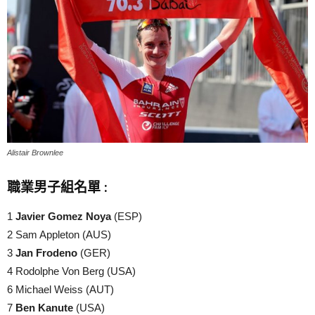
Alistair Brownlee
職業男子組名單 :
1
Javier Gomez Noya
(ESP)
2 Sam Appleton (AUS)
3
Jan Frodeno
(GER)
4 Rodolphe Von Berg (USA)
6 Michael Weiss (AUT)
7
Ben Kanute
(USA)