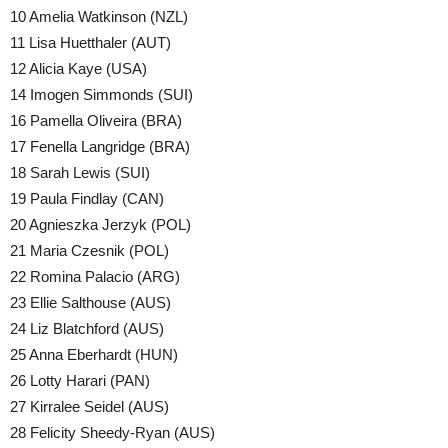
10 Amelia Watkinson (NZL)
11 Lisa Huetthaler (AUT)
12 Alicia Kaye (USA)
14 Imogen Simmonds (SUI)
16 Pamella Oliveira (BRA)
17 Fenella Langridge (BRA)
18 Sarah Lewis (SUI)
19 Paula Findlay (CAN)
20 Agnieszka Jerzyk (POL)
21 Maria Czesnik (POL)
22 Romina Palacio (ARG)
23 Ellie Salthouse (AUS)
24 Liz Blatchford (AUS)
25 Anna Eberhardt (HUN)
26 Lotty Harari (PAN)
27 Kirralee Seidel (AUS)
28 Felicity Sheedy-Ryan (AUS)