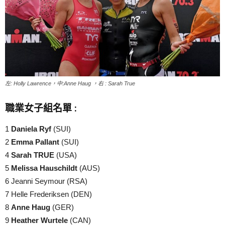
左: Holly Lawrence，中:Anne Haug ，右 : Sarah True
職業女子組名單 :
1
Daniela Ryf
(SUI)
2
Emma Pallant
(SUI)
4
Sarah TRUE
(USA)
5
Melissa Hauschildt
(AUS)
6 Jeanni Seymour (RSA)
7 Helle Frederiksen (DEN)
8
Anne Haug
(GER)
9
Heather Wurtele
(CAN)