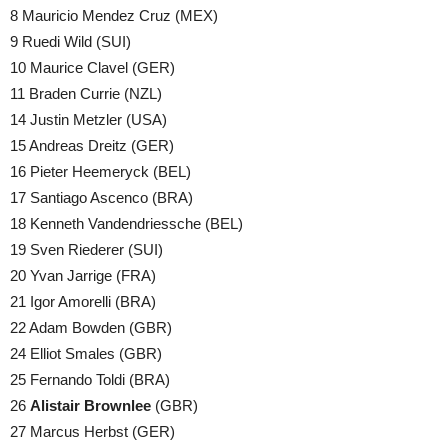
8 Mauricio Mendez Cruz (MEX)
9 Ruedi Wild (SUI)
10 Maurice Clavel (GER)
11 Braden Currie (NZL)
14 Justin Metzler (USA)
15 Andreas Dreitz (GER)
16 Pieter Heemeryck (BEL)
17 Santiago Ascenco (BRA)
18 Kenneth Vandendriessche (BEL)
19 Sven Riederer (SUI)
20 Yvan Jarrige (FRA)
21 Igor Amorelli (BRA)
22 Adam Bowden (GBR)
24 Elliot Smales (GBR)
25 Fernando Toldi (BRA)
26
Alistair Brownlee
(GBR)
27 Marcus Herbst (GER)