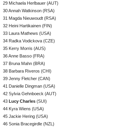
29 Michaela Herlbauer (AUT)
30 Annah Watkinson (RSA)
31 Magda Nieuwoudt (RSA)
32 Heini Hartikainen (FIN)
33 Laura Mathews (USA)
34 Radka Vodickova (CZE)
35 Kerry Morris (AUS)
36 Anne Basso (FRA)
37 Bruna Mahn (BRA)
38 Barbara Riveros (CHI)
39 Jenny Fletcher (CAN)
41 Danielle Dingman (USA)
42 Sylvia Gehnboeck (AUT)
43
Lucy Charles
(SUI)
44 Kyra Wiens (USA)
45 Jackie Hering (USA)
46 Sonia Bracegirdle (NZL)