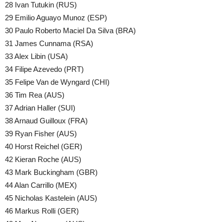
28 Ivan Tutukin (RUS)
29 Emilio Aguayo Munoz (ESP)
30 Paulo Roberto Maciel Da Silva (BRA)
31 James Cunnama (RSA)
33 Alex Libin (USA)
34 Filipe Azevedo (PRT)
35 Felipe Van de Wyngard (CHI)
36 Tim Rea (AUS)
37 Adrian Haller (SUI)
38 Arnaud Guilloux (FRA)
39 Ryan Fisher (AUS)
40 Horst Reichel (GER)
42 Kieran Roche (AUS)
43 Mark Buckingham (GBR)
44 Alan Carrillo (MEX)
45 Nicholas Kastelein (AUS)
46 Markus Rolli (GER)