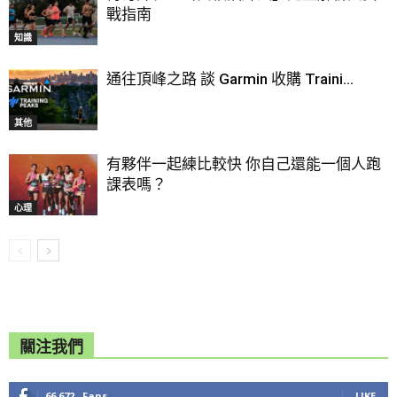
戰指南
知識
通往頂峰之路 談 Garmin 收購 Traini...
其他
有夥伴一起練比較快 你自己還能一個人跑
課表嗎？
心理
關注我們
66,672
Fans
LIKE