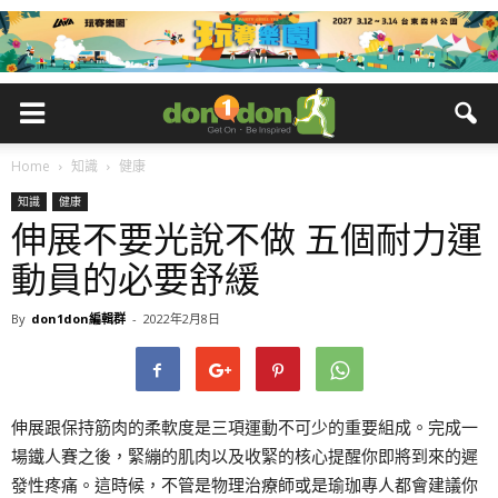
Home
知識
健康
知識
健康
伸展不要光說不做 五個耐力運
動員的必要舒緩
By
don1don編輯群
-
2022年2月8日
伸展跟保持筋肉的柔軟度是三項運動不可少的重要組成。完成一
場鐵人賽之後，緊繃的肌肉以及收緊的核心提醒你即將到來的遲
發性疼痛。這時候，不管是物理治療師或是瑜珈專人都會建議你