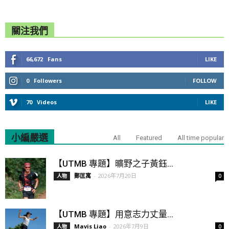
關注我們
66,672
Fans
LIKE
0
Followers
FOLLOW
70
Videos
LIKE
小編嚴選
All
Featured
All time popular
【UTMB 專題】曠野之子黃鈺...
鄭匡寓
-
2026年7月20日
人物
0
【UTMB 專題】用意志力丈量...
Mavis Liao
-
2026年7月9日
人物
0