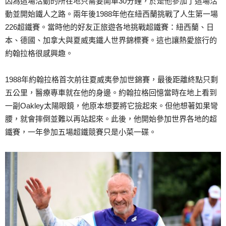
因為這場活動的所在地只需要開車30分鐘，於是他參加了這場活
動並開始鐵人之路。兩年後1988年他在紐西蘭挑戰了人生第一場
226超鐵賽。當時他的好友正旅遊各地挑戰超鐵賽：紐西蘭、日
本、德國、加拿大與夏威夷鐵人世界錦標賽。這也讓熱愛旅行的
約翰拉格很感興趣。
1988年約翰拉格首次前往夏威夷參加世錦賽，最後距離終點只剩
五公里，醫療專車就在他的身邊。約翰拉格回憶當時在地上看到
一副Oakley太陽眼鏡，他原本想要將它撿起來。但他想著如果彎
腰，就會摔倒並難以再站起來。此後，他開始參加世界各地的超
鐵賽，一年參加五場超鐵競賽只是小菜一碟。