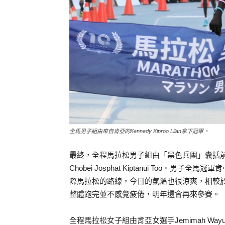
全馬男子組由來自肯亞的Kennedy Kiproo Lilan拿下冠軍。
最終，全程馬拉松男子組由「黑色兵團」囊括前三名，依次是Ke
Chobei Josphat Kiptanui Too。男子全馬
際馬拉松的路線，今日的氣溫也很涼爽，相較
整體跑完並不感覺疲倦，明年還會再來參賽。
全程馬拉松女子組由肯亞女選手Jemimah Wa