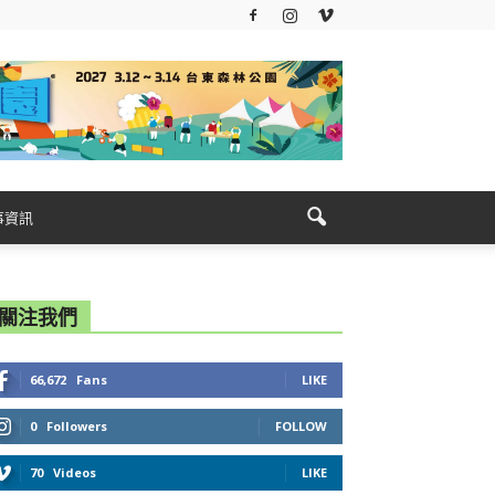
事資訊
關注我們
66,672
Fans
LIKE
0
Followers
FOLLOW
70
Videos
LIKE