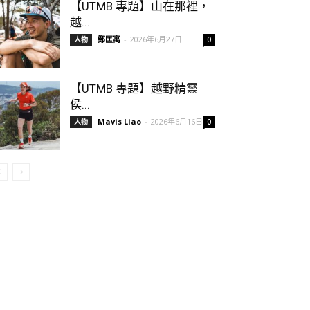
【UTMB 專題】山在那裡，
越...
鄭匡寓
-
2026年6月27日
人物
0
【UTMB 專題】越野精靈
侯...
Mavis Liao
-
2026年6月16日
人物
0