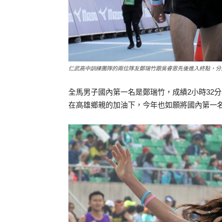
仁武高中訓練團隊的兩位隊友鄭瑞竹跟吳睿恩先後進入終點，分
全馬男子國內第一名是鄭瑞竹，成績2小時32
在高雄鄉親的加油下，今年也如願將國內第一