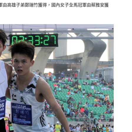
內男子全馬冠軍由高雄子弟鄭瑞竹獲得，國內女子全馬冠軍由蔡雅安獲