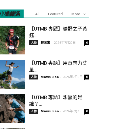
小編嚴選
All
Featured
More
【UTMB 專題】曠野之子黃
鈺...
鄭匡寓
-
2026年7月20日
人物
0
【UTMB 專題】用意志力丈
量...
Mavis Liao
-
2026年7月9日
人物
0
【UTMB 專題】想贏的是
誰？...
Mavis Liao
-
2026年7月1日
人物
0