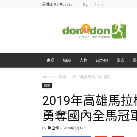
星期日, 9 8 月, 2026
Sign in / Join
Don1Don
動
一
動
專欄
知識
人物
越野跑
影音
裝
Home
報導
2019年高雄馬拉松速報 ...
報導
2019年高雄馬
勇奪國內全馬冠
By
陳 立恒
-
2019年2月17日