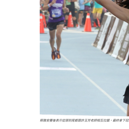
蔡雅安賽後表示從頭到尾都跟許玉芳老師相互拉鋸，最終拿下冠