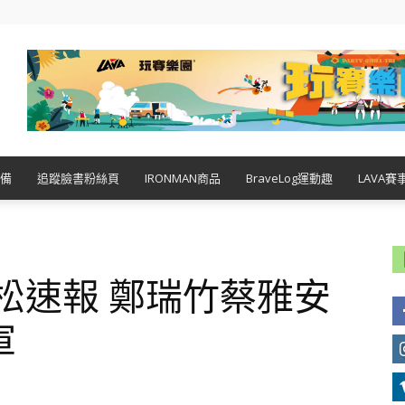
備
追蹤臉書粉絲頁
IRONMAN商品
BraveLog運動趣
LAVA賽
拉松速報 鄭瑞竹蔡雅安
軍