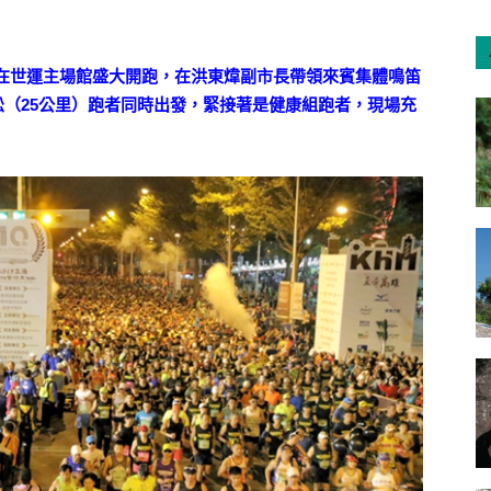
點50分在世運主場館盛大開跑，在洪東煒副市長帶領來賓集體鳴笛
拉松（25公里）跑者同時出發，緊接著是健康組跑者，現場充