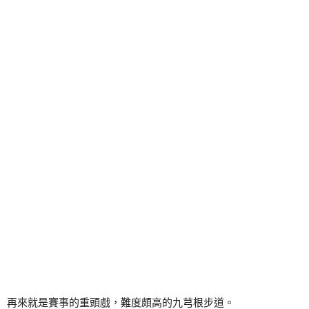
再來就是賽事的重頭戲，難度頗高的九芎根步道。