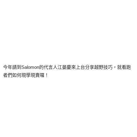
今年請到Salomon的代言人江晏慶來上台分享越野技巧，就看跑
者們如何現學現賣囉！