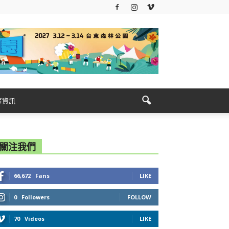
事資訊
關注我們
66,672
Fans
LIKE
0
Followers
FOLLOW
70
Videos
LIKE