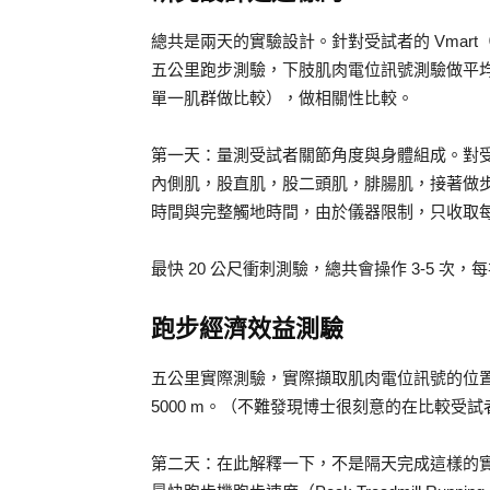
總共是兩天的實驗設計。針對受試者的 Vmart（maxim
五公里跑步測驗，下肢肌肉電位訊號測驗做平
單一肌群做比較），做相關性比較。
第一天：量測受試者關節角度與身體組成。對
內側肌，股直肌，股二頭肌，腓腸肌，接著做
時間與完整觸地時間，由於儀器限制，只收取每一
最快 20 公尺衝刺測驗，總共會操作 3-5 
跑步經濟效益測驗
五公里實際測驗，實際擷取肌肉電位訊號的位置是 948-96
5000 m。（不難發現博士很刻意的在比較受
第二天：在此解釋一下，不是隔天完成這樣的