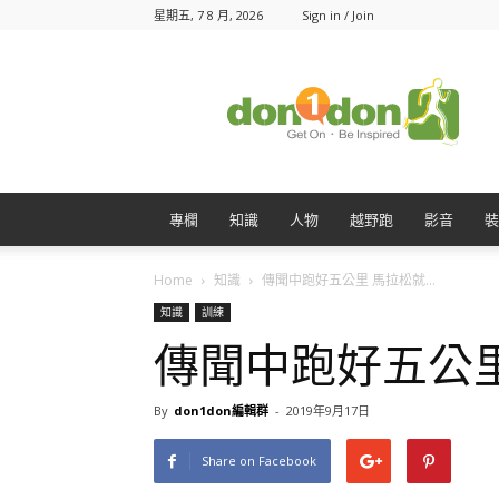
星期五, 7 8 月, 2026
Sign in / Join
Don1Don
動
一
動
專欄
知識
人物
越野跑
影音
裝
Home
知識
傳聞中跑好五公里 馬拉松就...
知識
訓練
傳聞中跑好五公
By
don1don編輯群
-
2019年9月17日
Share on Facebook