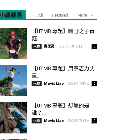
小編嚴選
All
Featured
More
【UTMB 專題】曠野之子黃
鈺...
鄭匡寓
-
2026年7月20日
人物
0
【UTMB 專題】用意志力丈
量...
Mavis Liao
-
2026年7月9日
人物
0
【UTMB 專題】想贏的是
誰？...
Mavis Liao
-
2026年7月1日
人物
0