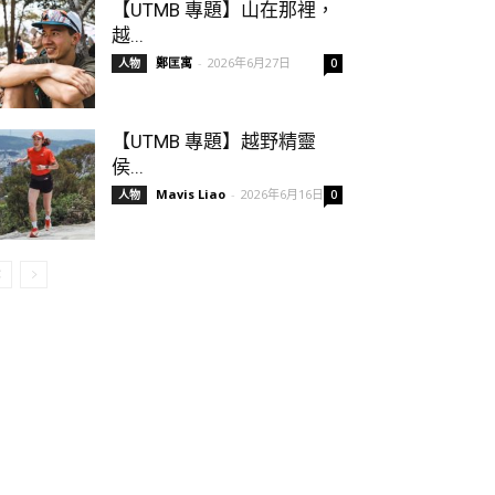
【UTMB 專題】山在那裡，
越...
鄭匡寓
-
2026年6月27日
人物
0
【UTMB 專題】越野精靈
侯...
Mavis Liao
-
2026年6月16日
人物
0