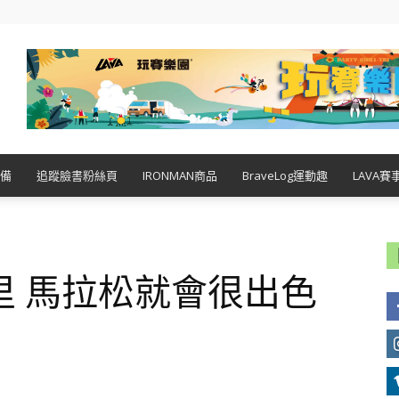
備
追蹤臉書粉絲頁
IRONMAN商品
BraveLog運動趣
LAVA賽
里 馬拉松就會很出色